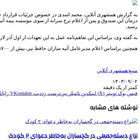
به گزارش همشهری آنلاین،‌ محمد اسدی در خصوص جزئیات قرارداد جدی
درمان این صندوق و پس از اعلام نرخ سرانه از سوی موسسه بیمه آت
رسید.
به گفته وی،‌ براساس این تفاهم‌نامه عمل به این تعهدات از اول آذر لا
همچنین براساس اعلام مدیرعامل آتیه سازان حافظ نیز،‌ بیش از ۹۷۰۰ مرکز درمانی و تشخیصی طرف قرارداد آتیه سازان حافظ در سراسر کشور آماده ارائه خدمات به بازنشستگان و خانواده‌های آنها هستند.
منبع:همشهری آنلاین
۱۴۰۳/۰۹/۰۲
کمتر از یک دقیقه
فیس بوک
توییتر (X)
لینکدین
‫تامبلر
‫پین‌ترست
‫رددیت
‫VKontakte
رایان
نوشته های مشابه
نزاع دسته‌جمعی در گچساران به‌خاطر دعوای ۲ کودک