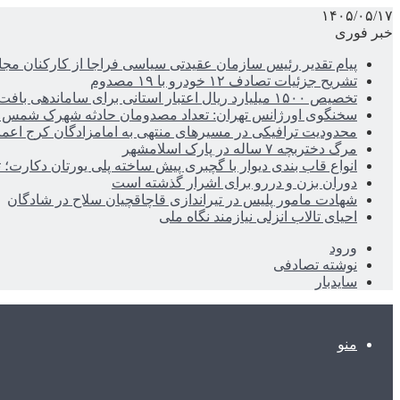
۱۴۰۵/۰۵/۱۷
خبر فوری
پیام تقدیر رئیس سازمان عقیدتی سیاسی فراجا از کارکنان مجا
تشریح جزئیات تصادف ۱۲ خودرو با ۱۹ مصدوم
تخصیص ۱۵۰۰ میلیارد ریال اعتبار استانی برای ساماندهی بافت قدیم دزفول
سخنگوی اورژانس تهران: تعداد مصدومان حادثه شهرک شمس آباد به ۲۱نف
محدودیت ترافیکی در مسیرهای منتهی به امامزادگان کرج اعم
مرگ دختربچه ۷ ساله در پارک اسلامشهر
انواع قاب بندی دیوار با گچبری پیش ساخته پلی یورتان دکارت
دوران بزن و دررو برای اشرار گذشته است
شهادت مامور پلیس در تیراندازی قاچاقچیان سلاح در شادگان
احیای تالاب انزلی نیازمند نگاه ملی
ورود
نوشته تصادفی
سایدبار
منو