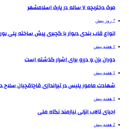
مرگ دختربچه ۷ ساله در پارک اسلامشهر
7 روز پیش
انواع قاب بندی دیوار با گچبری پیش ساخته پلی یو
1 هفته پیش
دوران بزن و دررو برای اشرار گذشته است
1 هفته پیش
شهادت مامور پلیس در تیراندازی قاچاقچیان سلاح د
1 هفته پیش
احیای تالاب انزلی نیازمند نگاه ملی
2 هفته پیش