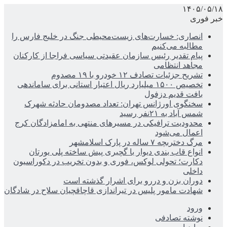
۱۴۰۵/۰۵/۱۸
خبر فوری
انصاری: خسارت‌های زیست‌محیطی جنگ در خلیج فارس را
مطالبه‌ می‌کنیم
پیام تقدیر رئیس سازمان عقیدتی سیاسی فراجا از کارکنان
مجاهد انتظامی
تشریح جزئیات تصادف ۱۲ خودرو با ۱۹ مصدوم
تخصیص ۱۵۰۰ میلیارد ریال اعتبار استانی برای ساماندهی
بافت قدیم دزفول
سخنگوی اورژانس تهران: تعداد مصدومان حادثه شهرک
شمس آباد به ۲۱نفر رسید
محدودیت ترافیکی در مسیرهای منتهی به امامزادگان کرج
اعمال می‌شود
مرگ دختربچه ۷ ساله در پارک اسلامشهر
انواع قاب بندی دیوار با گچبری پیش ساخته پلی یورتان
دکارت؛ تحولی لوکس، فوری و بدون تخریب در دکوراسیون
داخلی
دوران بزن و دررو برای اشرار گذشته است
شهادت مامور پلیس در تیراندازی قاچاقچیان سلاح در شادگان
ورود
نوشته تصادفی