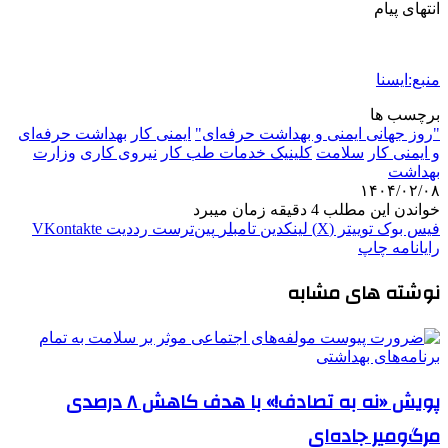
انتهای پیام
منبع:ایسنا
برچسب ها
"روز جهانی ایمنی و بهداشت حرفه‌ای"
ایمنی کار
بهداشت حرفه‌ای
و ایمنی کار
سلامت
کلینیک خدمات طب کار
نیروی کاری
وزارت
بهداشت
۱۴۰۴/۰۲/۰۸
خواندن این مطلب 4 دقیقه زمان میبرد
فیس بوک
توییتر (X)
لینکدین
‫تامبلر
‫پین‌ترست
‫رددیت
‫VKontakte
رایانامه
چاپ
نوشته های مشابه
پویش «نه به تصادف!» با هدف کاهش ۸ درصدی
مرگ‌ومیر جاده‌ای