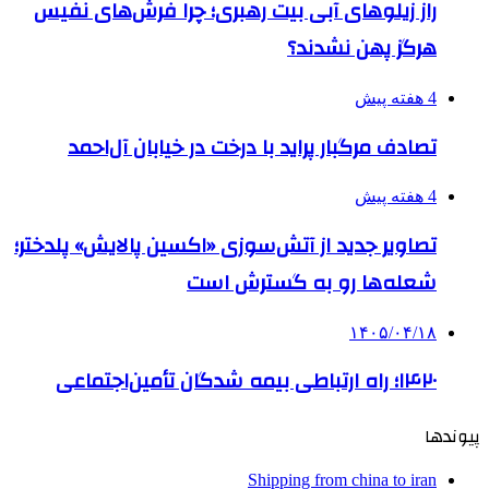
راز زیلوهای آبی بیت رهبری؛ چرا فرش‌های نفیس
هرگز پهن نشدند؟
4 هفته پیش
تصادف مرگبار پراید با درخت در خیابان آل‌احمد
4 هفته پیش
تصاویر جدید از آتش‌سوزی «اکسین پالایش» پلدختر؛
شعله‌ها رو به گسترش است
۱۴۰۵/۰۴/۱۸
۱۴۲۰؛ راه ارتباطی بیمه شدگان تأمین‌اجتماعی
پیوندها
Shipping from china to iran