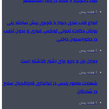
مرگ دختربچه ۷ ساله در پارک اسلامشهر
1 هفته پیش
انواع قاب بندی دیوار با گچبری پیش ساخته پلی
یورتان دکارت؛ تحولی لوکس، فوری و بدون تخریب
در دکوراسیون داخلی
1 هفته پیش
دوران بزن و دررو برای اشرار گذشته است
1 هفته پیش
شهادت مامور پلیس در تیراندازی قاچاقچیان سلاح
در شادگان
1 هفته پیش