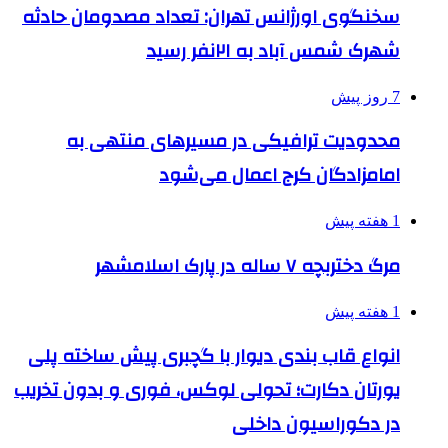
سخنگوی اورژانس تهران: تعداد مصدومان حادثه
شهرک شمس آباد به ۲۱نفر رسید
7 روز پیش
محدودیت ترافیکی در مسیرهای منتهی به
امامزادگان کرج اعمال می‌شود
1 هفته پیش
مرگ دختربچه ۷ ساله در پارک اسلامشهر
1 هفته پیش
انواع قاب بندی دیوار با گچبری پیش ساخته پلی
یورتان دکارت؛ تحولی لوکس، فوری و بدون تخریب
در دکوراسیون داخلی