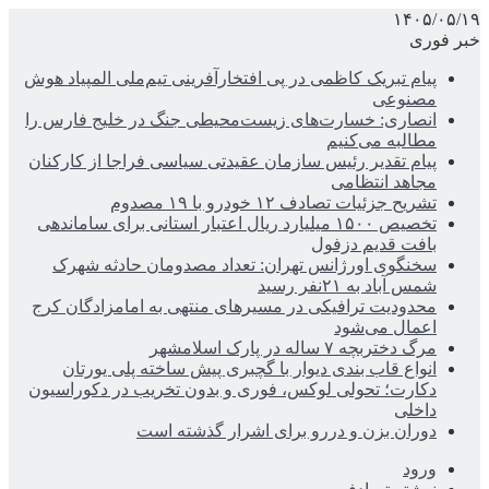
۱۴۰۵/۰۵/۱۹
خبر فوری
پیام تبریک کاظمی در پی افتخارآفرینی تیم‌ملی المپیاد هوش
مصنوعی
انصاری: خسارت‌های زیست‌محیطی جنگ در خلیج فارس را
مطالبه‌ می‌کنیم
پیام تقدیر رئیس سازمان عقیدتی سیاسی فراجا از کارکنان
مجاهد انتظامی
تشریح جزئیات تصادف ۱۲ خودرو با ۱۹ مصدوم
تخصیص ۱۵۰۰ میلیارد ریال اعتبار استانی برای ساماندهی
بافت قدیم دزفول
سخنگوی اورژانس تهران: تعداد مصدومان حادثه شهرک
شمس آباد به ۲۱نفر رسید
محدودیت ترافیکی در مسیرهای منتهی به امامزادگان کرج
اعمال می‌شود
مرگ دختربچه ۷ ساله در پارک اسلامشهر
انواع قاب بندی دیوار با گچبری پیش ساخته پلی یورتان
دکارت؛ تحولی لوکس، فوری و بدون تخریب در دکوراسیون
داخلی
دوران بزن و دررو برای اشرار گذشته است
ورود