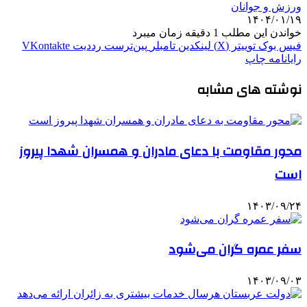
ورزش و جوانان
۱۴۰۴/۰۱/۱۹
خواندن این مطلب 1 دقیقه زمان میبرد
فیس بوک
توییتر (X)
لینکدین
‫تامبلر
‫پین‌ترست
‫رددیت
‫VKontakte
رایانامه
چاپ
نوشته های مشابه
محور مقاومت با دعای مادران و همسران شهدا پیروز
است
۱۴۰۳/۰۹/۲۴
سفر عمره گران می‌شود
۱۴۰۳/۰۹/۰۳