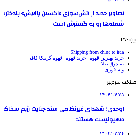
تصاویر جدید از آتش‌سوزی «اکسین پالایش» پلدختر؛
شعله‌ها رو به گسترش است
پیوندها
Shipping from china to iran
خرید بهترین قهوه | خرید قهوه | قهوه گرنیکا کافی
صندوق طلا
وام فوری
منتخب سردبیر
۱۴۰۴/۰۴/۲۵
اوحدی: شهدای غیرنظامی سند جنایت رژیم سفاک
صهیونیست هستند
۱۴۰۴/۰۲/۲۶