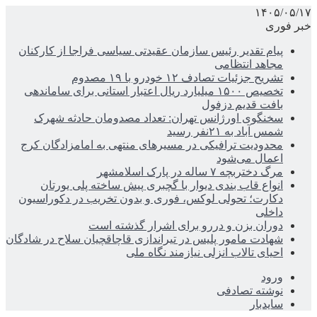
۱۴۰۵/۰۵/۱۷
خبر فوری
پیام تقدیر رئیس سازمان عقیدتی سیاسی فراجا از کارکنان
مجاهد انتظامی
تشریح جزئیات تصادف ۱۲ خودرو با ۱۹ مصدوم
تخصیص ۱۵۰۰ میلیارد ریال اعتبار استانی برای ساماندهی
بافت قدیم دزفول
سخنگوی اورژانس تهران: تعداد مصدومان حادثه شهرک
شمس آباد به ۲۱نفر رسید
محدودیت ترافیکی در مسیرهای منتهی به امامزادگان کرج
اعمال می‌شود
مرگ دختربچه ۷ ساله در پارک اسلامشهر
انواع قاب بندی دیوار با گچبری پیش ساخته پلی یورتان
دکارت؛ تحولی لوکس، فوری و بدون تخریب در دکوراسیون
داخلی
دوران بزن و دررو برای اشرار گذشته است
شهادت مامور پلیس در تیراندازی قاچاقچیان سلاح در شادگان
احیای تالاب انزلی نیازمند نگاه ملی
ورود
نوشته تصادفی
سایدبار