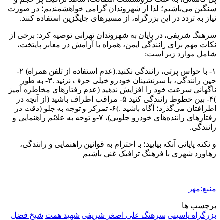
سنگین می‌باشیم؛ لذا از شهروندان گرامی خواهشمندیم؛ در صورت
نیاز به تردد در این بزرگراه، از مسیرهای جایگزین استفاده کنند.
سرهنگ شریفی، در پایان به شهروندان تهرانی توصیه کرد: برخی از
نکات مهم برای رانندگی ایمن، همراه با آرامش در معابر پایتخت،
شامل موارد زیر است:
۱- با حواس
پرتی
، رانندگی نکنید.(عدم استفاده از تلفن همراه) ۲-
حین رانندگی، با سرنشینان خودرو خیلی حرف نزنید .۳- به طور
ناگهانی سرعت خود را افزایش ندهید (عدم رفتارهای مخاطره
آمیز
)۴- بین خطوط رانندگی کنید ۵- مراقب اطراف باشید (از آنچه در
اطرافتان می‌گذرد؛ آگاه باشید .)۶- تمرکز و توجه به جلو (دقت در
رفتارهای راننده‌های خودرو جلویی)، ۷-و توجه به علائم راهنمایی و
رانندگی.
و نکته پایانی آنکه بیایید؛ با احترام به قوانین راهنمایی و رانندگی،
رهاورد شهری با فرهنگ ترافیک غنی باشیم.
منبع:مهر
برچسب ها
بزرگراه یاسینی
سرهنگ علی اصغر شریفی
شهید همت
شیخ فضل