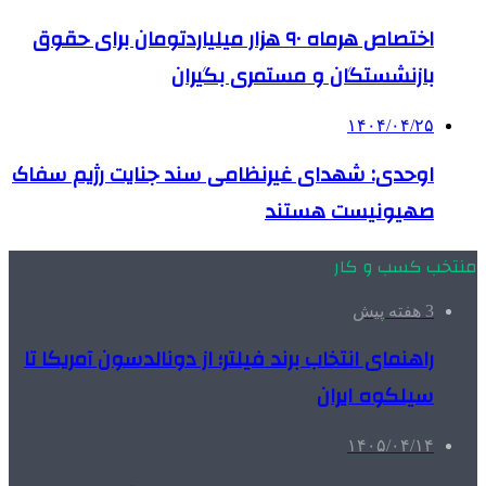
اختصاص هرماه ۹۰ هزار میلیاردتومان برای حقوق
بازنشستگان و مستمری بگیران
۱۴۰۴/۰۴/۲۵
اوحدی: شهدای غیرنظامی سند جنایت رژیم سفاک
صهیونیست هستند
منتخب کسب و کار
3 هفته پیش
راهنمای انتخاب برند فیلتر؛ از دونالدسون آمریکا تا
سیلکوه ایران
۱۴۰۵/۰۴/۱۴