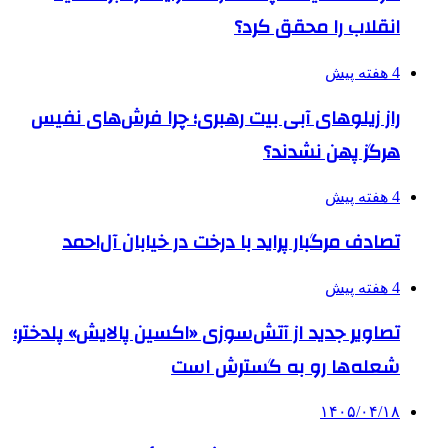
انقلاب را محقق کرد؟
4 هفته پیش
راز زیلوهای آبی بیت رهبری؛ چرا فرش‌های نفیس
هرگز پهن نشدند؟
4 هفته پیش
تصادف مرگبار پراید با درخت در خیابان آل‌احمد
4 هفته پیش
تصاویر جدید از آتش‌سوزی «اکسین پالایش» پلدختر؛
شعله‌ها رو به گسترش است
۱۴۰۵/۰۴/۱۸