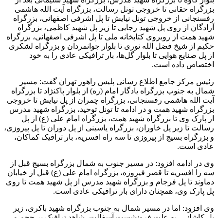
بزرگراه حقانی تا خروجی تونل رسالت، بزرگراه آیت الله هاشمی
رفسنجانی از خروجی تونل نیایش تا پل اشرفی اصفهانی، بزرگراه
آزادگان از روی پل شهید رجایی تا زیر پل شهید کاظمی، بزرگراه
شهید همت از روبروی کتابخانه ملی تا پل اشرفی اصفهانی، بزرگراه
حکیم از شیخ فضل الله نوری تا بلوار جوانمردان و بزرگراه لشکری
از پل صنایع هوایی تا بلوار گل‌ها، بار ترافیکی عادی را به خود
اختصاص داده است.
رئیس مرکز جامع اطلاع رسانی پلیس راهور تهران گفت: مسیر
شمال به جنوب بزرگراه یادگار امام (ره) از بلوار
پاکنژاد
تا بزرگراه
آیت الله هاشمی رفسنجانی، بزرگراه چمران از پل نیایش تا خروجی
بزرگراه شهید همت و در ادامه تا تونل توحید، بزرگراه شهید مدرس
از پارک وی تا بزرگراه شهید همت، بزرگراه امام علی (
ع)
از پل
رسالت تا زیر پل خاوران، بزرگراه یاسینی از پل دوران تا پل پیروزی،
و بزرگراه بسیج از پیروزی تا سه راه افسریه، بار ترافیک کماکان،
عادی است.
وی در ادامه افزود: در مسیر جنوب به شمال بزرگراه بسیج قبل از
سه را افسریه تا قصر فیروزه، بزرگراه امام علی (
ع)
قبل از خیابان
دماوند تا پل فرجام و بزرگراه شهید مدرس از پل شهید همت تا روی
پل پارک وی، همچنان دارای بار ترافیکی عادی است.
وی افزود: اما در مسیر شمال به جنوب بزرگراه شهید باکری، زیر
پل کاشانی، به علت فرونشست آسفالت، شاهد ترافیک پر حجم و