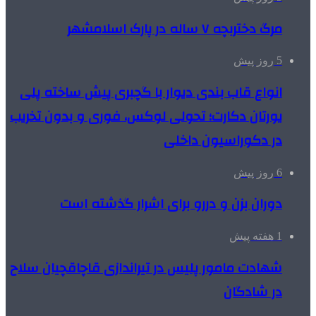
مرگ دختربچه ۷ ساله در پارک اسلامشهر
5 روز پیش
انواع قاب بندی دیوار با گچبری پیش ساخته پلی
یورتان دکارت؛ تحولی لوکس، فوری و بدون تخریب
در دکوراسیون داخلی
6 روز پیش
دوران بزن و دررو برای اشرار گذشته است
1 هفته پیش
شهادت مامور پلیس در تیراندازی قاچاقچیان سلاح
در شادگان