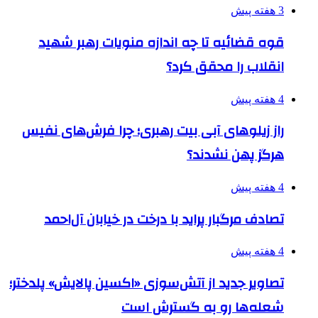
3 هفته پیش
قوه قضائیه تا چه اندازه منویات رهبر شهید
انقلاب را محقق کرد؟
4 هفته پیش
راز زیلوهای آبی بیت رهبری؛ چرا فرش‌های نفیس
هرگز پهن نشدند؟
4 هفته پیش
تصادف مرگبار پراید با درخت در خیابان آل‌احمد
4 هفته پیش
تصاویر جدید از آتش‌سوزی «اکسین پالایش» پلدختر؛
شعله‌ها رو به گسترش است