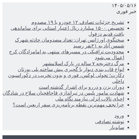
۱۴۰۵/۰۵/۱۶
خبر فوری
تشریح جزئیات تصادف ۱۲ خودرو با ۱۹ مصدوم
تخصیص ۱۵۰۰ میلیارد ریال اعتبار استانی برای ساماندهی
بافت قدیم دزفول
سخنگوی اورژانس تهران: تعداد مصدومان حادثه شهرک
شمس آباد به ۲۱نفر رسید
محدودیت ترافیکی در مسیرهای منتهی به امامزادگان کرج
اعمال می‌شود
مرگ دختربچه ۷ ساله در پارک اسلامشهر
انواع قاب بندی دیوار با گچبری پیش ساخته پلی یورتان
دکارت؛ تحولی لوکس، فوری و بدون تخریب در دکوراسیون
داخلی
دوران بزن و دررو برای اشرار گذشته است
شهادت مامور پلیس در تیراندازی قاچاقچیان سلاح در شادگان
احیای تالاب انزلی نیازمند نگاه ملی
چرا نجف مهم‌ترین نقطه برنامه‌ریزی سفر اربعین است؟
ورود
نوشته تصادفی
سایدبار