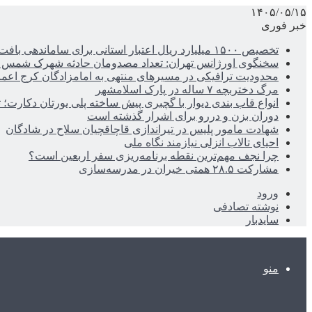
۱۴۰۵/۰۵/۱۵
خبر فوری
تخصیص ۱۵۰۰ میلیارد ریال اعتبار استانی برای ساماندهی بافت قدیم دزفول
سخنگوی اورژانس تهران: تعداد مصدومان حادثه شهرک شمس آباد به ۲۱نف
محدودیت ترافیکی در مسیرهای منتهی به امامزادگان کرج اعم
مرگ دختربچه ۷ ساله در پارک اسلامشهر
انواع قاب بندی دیوار با گچبری پیش ساخته پلی یورتان دکارت
دوران بزن و دررو برای اشرار گذشته است
شهادت مامور پلیس در تیراندازی قاچاقچیان سلاح در شادگان
احیای تالاب انزلی نیازمند نگاه ملی
چرا نجف مهم‌ترین نقطه برنامه‌ریزی سفر اربعین است؟
مشارکت ۲۸.۵ همتی خیران در مدرسه‌سازی
ورود
نوشته تصادفی
سایدبار
منو