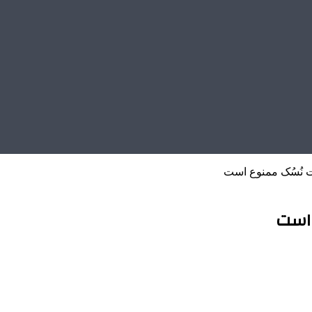
ت نُسُک ممنوع است
 است