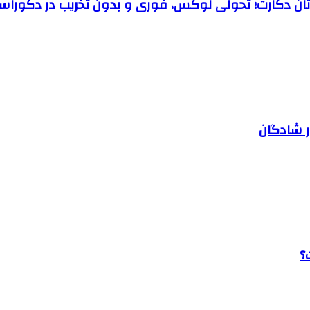
رتان دکارت؛ تحولی لوکس، فوری و بدون تخریب در دکوراس
ر شادگان
؟