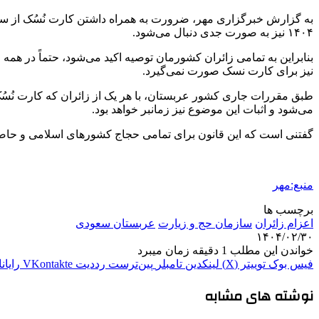
به گزارش خبرگزاری مهر، ضرورت به همراه داشتن کارت نُسُک از س
۱۴۰۴ نیز به صورت جدی دنبال می‌شود.
بنابراین به تمامی زائران کشورمان توصیه اکید می‌شود، حتماً در همه 
نیز برای کارت نسک صورت نمی‌گیرد.
طبق مقررات جاری کشور عربستان، با هر یک از زائران که کارت نُسُ
می‌شود و اثبات این موضوع نیز زمانبر خواهد بود.
گفتنی است که این قانون برای تمامی حجاج کشورهای اسلامی و حاض
منبع:مهر
برچسب ها
اعزام زائران
سازمان حج و زیارت
عربستان سعودی
۱۴۰۴/۰۲/۳۰
خواندن این مطلب 1 دقیقه زمان میبرد
فیس بوک
توییتر (X)
لینکدین
‫تامبلر
‫پین‌ترست
‫رددیت
‫VKontakte
رایان
نوشته های مشابه