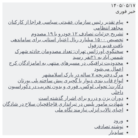
۱۴۰۵/۰۵/۱۷
خبر فوری
پیام تقدیر رئیس سازمان عقیدتی سیاسی فراجا از کارکنان
مجاهد انتظامی
تشریح جزئیات تصادف ۱۲ خودرو با ۱۹ مصدوم
تخصیص ۱۵۰۰ میلیارد ریال اعتبار استانی برای ساماندهی
بافت قدیم دزفول
سخنگوی اورژانس تهران: تعداد مصدومان حادثه شهرک
شمس آباد به ۲۱نفر رسید
محدودیت ترافیکی در مسیرهای منتهی به امامزادگان کرج
اعمال می‌شود
مرگ دختربچه ۷ ساله در پارک اسلامشهر
انواع قاب بندی دیوار با گچبری پیش ساخته پلی یورتان
دکارت؛ تحولی لوکس، فوری و بدون تخریب در دکوراسیون
داخلی
دوران بزن و دررو برای اشرار گذشته است
شهادت مامور پلیس در تیراندازی قاچاقچیان سلاح در شادگان
احیای تالاب انزلی نیازمند نگاه ملی
ورود
نوشته تصادفی
سایدبار