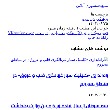
منبع:همشهری آنلاین
برچسب ها
پزشکی
خبر مهم
۱۴۰۳/۰۸/۲۵
خواندن این مطلب 1 دقیقه زمان میبرد
فیس بوک
توییتر (X)
لینکدین
‫تامبلر
‫پین‌ترست
‫رددیت
‫VKontakte
رایانامه
چاپ
نوشته های مشابه
راه‌اندازی «کلینیک سیار غربالگری قلب و عروق» در
مناطق محروم
۱۴۰۳/۰۹/۳۰
سه سرطان از سال آینده زیر ذره‌ بین وزارت بهداشت