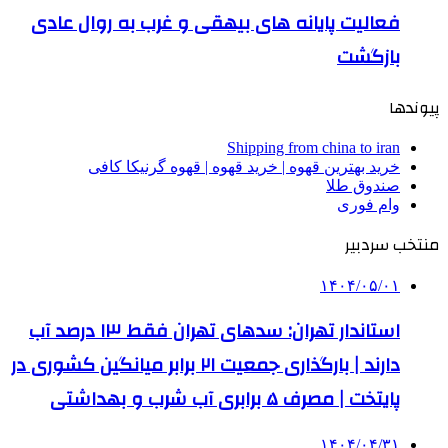
فعالیت پایانه های بیهقی و غرب به روال عادی
بازگشت
پیوندها
Shipping from china to iran
خرید بهترین قهوه | خرید قهوه | قهوه گرنیکا کافی
صندوق طلا
وام فوری
منتخب سردبیر
۱۴۰۴/۰۵/۰۱
استاندار تهران: سدهای تهران فقط ۱۳ درصد آب
دارند | بارگذاری جمعیت ۲۱ برابر میانگین کشوری در
پایتخت | مصرف ۵ برابری آب شرب و بهداشتی
۱۴۰۴/۰۴/۳۱