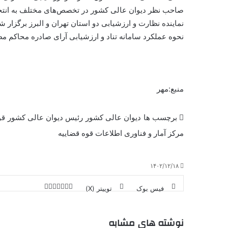
صاحب نظر دیوان عالی کشور در تخصص‌های مختلف به انتخا
نماینده نظارت و ارزشیابی دو استان تهران و البرز برگزار
نحوه عملکرد سامانه
تناد
و ارزشیابی آرای صادره محاکم مط
منبع:مهر
برچسب ها
دیوان عالی کشور
رئیس دیوان عالی کشور
قو
مرکز آمار و فناوری اطلاعات قوه قضاییه
۱۴۰۲/۱۲/۱۸
فیس بوک
توییتر (X)
ل
ر
چ
ی
ت
پ
ا
ا
ر
V
ن
ا
ی
ی
د
K
پ
نوشته های مشابه
ا
د
ک
م
o
ن‌