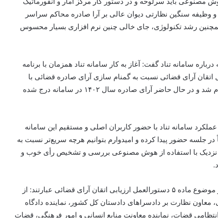
وش مصنوعی باید سرلوحه و در دستور کار مرکز آمار و انفورماتیک
ه با توجه به اصل ۱۶۱ قانون اساسی و وظیفه سنگین نظارتی دیوان عالی بر آرا صادره محاکم سراسر
مچنین رشد تکنولوژی، جای خالی چنین نرم افزاری بسیار محسوس
 درباره سامانه
تناد
گفت: آغاز به کار سامانه
تناد
همزمان با برنامه
اتقان
آرای قضائی نسبت به گمنام سازی آرای صادره قضائی با
اقدام شد و در حال حاضر آرای صادره سال ۱۴۰۲ در سامانه درج شده
 عملکرد سامانه
تناد
با حضور کاربران اصلی و مستقیم این سامانه
در جلسه حضور پیدا کرده و امیدوارم بتوانیم هرچه سریع‌تر نسبت به
ه نزدیک با استفاده از هوش مصنوعی بررسی و تشخیص رأی خوب و
.
ورالعمل ارزیابی
اتقان
آرای قضائی عبارتند: از
 معاون نظارت بر دادسراهای دادستان کل کشور، نماینده دادگاه
تظامی قضات، نماینده معاونت منابع انسانی و امور فرهنگی، قضات