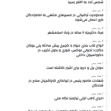
شمس آباد به ۲۱نفر رسید
4 روز پیش
محدودیت ترافیکی در مسیرهای منتهی به امامزادگان
کرج اعمال می‌شود
6 روز پیش
مرگ دختربچه ۷ ساله در پارک اسلامشهر
6 روز پیش
انواع قاب بندی دیوار با گچبری پیش ساخته پلی یورتان
دکارت؛ تحولی لوکس، فوری و بدون تخریب در
دکوراسیون داخلی
1 هفته پیش
دوران بزن و دررو برای اشرار گذشته است
1 هفته پیش
شهادت مامور پلیس در تیراندازی قاچاقچیان سلاح در
شادگان
1 هفته پیش
احیای تالاب انزلی نیازمند نگاه ملی
1 هفته پیش