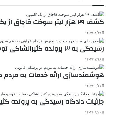
ب
ت
ی
ن
د
n
ی
ل
ا
t
ر
ت
ر
a
م
ن
س
کشف ۲۹ هزار لیتر سوخت قاچاق از یک کامیون
k
ه
ت
t
e
۱۴۰۳/۰۸/۲۹
رسیدگی به ۳ پرونده‌ کثیرالشاکی توسط رئیس دیوان عالی کشور
۱۴۰۲/۱۲/۱۸
هوشمندسازی ارائه خدمات به مردم د
۱۴۰۲/۱۰/۱۱
جزئیات دادگاه رسیدگی به پرونده کث
۱۴۰۳/۰۹/۲۰