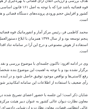
هدف بررسی و ارزیابی
اتقان
آرای قضائی با بهره‌گیری از ه
قوه قضائیه باشد چرا ک
کشور و افزایش حجم ورودی پرونده‌های دستگاه قضائی و ه
است.
محمد کاظمی فر، رئیس مرکز آمار و انفورماتیک قوه قضائیه
پنجم توسعه بود و از سال ۱۳۹۹ همزمان با ابلاغ دستورالعمل
استفاده از هوش مصنوعی و درج این آرا در سامانه
تناد
است.
وی در ادامه افزود: تاکنون جلسه‌ای با موضوع بررسی و نقد
برگزار نشده بود و با توجه به اهمیت این موضوع بنده شخصاً 
رفع کاستی‌ها و نواقص موجود توفیق حاصل شود و در آیند
رأی ضعیف با استفاده از اطلاعات این سامانه امکانپذیر شود
شایان ذکر است؛ این جلسه با حضور اعضای تصریح شده در موضوع ماده ۵ دست
معاون نظارت دیوان عالی کشور به عنوان دبیر هیئت مرکزی،
عالی انتظامی قضات، معاون نظارت و ارزشیابی دادسرای ان