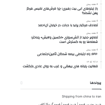
4 هفته پیش
راز زیلوهای آبی بیت رهبری؛ چرا فرش‌های نفیس هرگز
پهن نشدند؟
4 هفته پیش
تصادف مرگبار پراید با درخت در خیابان آل‌احمد
4 هفته پیش
تصاویر جدید از آتش‌سوزی «اکسین پالایش» پلدختر؛
شعله‌ها رو به گسترش است
4 هفته پیش
۱۴۲۰؛ راه ارتباطی بیمه شدگان تأمین‌اجتماعی
۱۴۰۵/۰۴/۱۶
فعالیت پایانه های بیهقی و غرب به روال عادی بازگشت
پیوندها
Shipping from china to iran
خرید بهترین قهوه | خرید قهوه | قهوه گرنیکا کافی