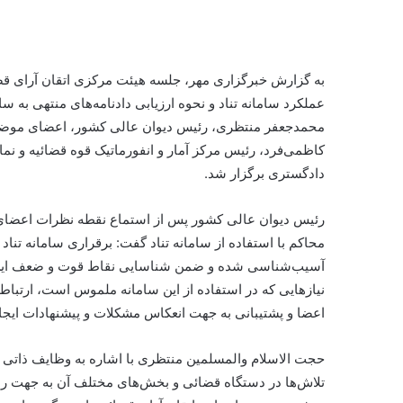
به گزارش خبرگزاری مهر، جلسه هیئت مرکزی
اتقان
آرای قض
عملکرد سامانه
تناد
محمدجعفر منتظری، رئیس دیوان عالی کشور، اعضای موضوع ماده ۵ دستورالع
کاظمی‌فرد، رئیس مرکز آمار و انفورماتیک قوه قضائیه و نمای
دادگستری برگزار شد.
رئیس دیوان عالی کشور پس از استماع نقطه نظرات اعضا
محاکم با استفاده از سامانه
تناد
گفت: برقراری سامانه
تناد
ک
آسیب‌شناسی شده و ضمن شناسایی نقاط قوت و ضعف این سام
نیازهایی که در استفاده از این سامانه ملموس است، ارتباط ب
اعضا و پشتیبانی به جهت انعکاس مشکلات و پیشنهادات ایجا
حجت الاسلام والمسلمین منتظری با اشاره به وظایف ذاتی 
تلاش‌ها در دستگاه قضائی و بخش‌های مختلف آن به جهت رسی