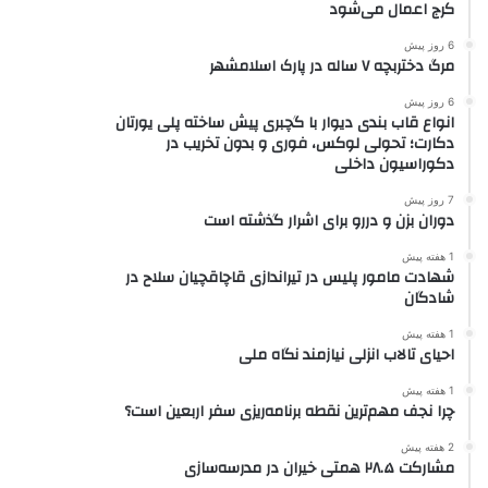
کرج اعمال می‌شود
6 روز پیش
مرگ دختربچه ۷ ساله در پارک اسلامشهر
6 روز پیش
انواع قاب بندی دیوار با گچبری پیش ساخته پلی یورتان
دکارت؛ تحولی لوکس، فوری و بدون تخریب در
دکوراسیون داخلی
7 روز پیش
دوران بزن و دررو برای اشرار گذشته است
1 هفته پیش
شهادت مامور پلیس در تیراندازی قاچاقچیان سلاح در
شادگان
1 هفته پیش
احیای تالاب انزلی نیازمند نگاه ملی
1 هفته پیش
چرا نجف مهم‌ترین نقطه برنامه‌ریزی سفر اربعین است؟
2 هفته پیش
مشارکت ۲۸.۵ همتی خیران در مدرسه‌سازی