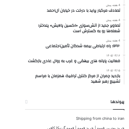
4 هفته پیش
تصادف مرگبار پراید با درخت در خیابان آل‌احمد
4 هفته پیش
تصاویر جدید از آتش‌سوزی «اکسین پالایش» پلدختر؛
شعله‌ها رو به گسترش است
4 هفته پیش
۱۴۲۰؛ راه ارتباطی بیمه شدگان تأمین‌اجتماعی
۱۴۰۵/۰۴/۱۶
فعالیت پایانه های بیهقی و غرب به روال عادی بازگشت
۱۴۰۵/۰۴/۱۵
بازدید چمران از مرکز کنترل ترافیک همزمان با مراسم
تشییع رهبر شهید
پیوندها
Shipping from china to iran
خرید بهترین قهوه | خرید قهوه | قهوه گرنیکا کافی