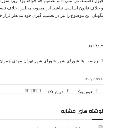
قبول داشتند. من
نمی
دانم
تصمیم چه خواهد بود. زیرا شورا
و خلاف قانون اساسی نباشد. این مصوبه مجلس، خلاف نیست بل
نگهبان این موضوع را نیز در تصمیم
گیری
خود مدنظر قرار خو
منبع:مهر
برچسب ها
شورای شهر
شورای شهر تهران
مهدی چمران
۱۴۰۲/۱۱/۲۶
فیس بوک
توییتر (X)
ل
ر
چ
ی
ت
پ
ا
ا
ر
V
ن
ا
ی
ی
د
K
پ
نوشته های مشابه
ا
د
ک
م
o
ن‌
ب
ت
ی
ن
د
n
ی
ل
ا
t
ر
ت
ر
a
م
ن
س