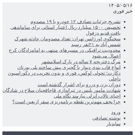
۱۴۰۵/۰۵/۱۶
خبر فوری
تشریح جزئیات تصادف ۱۲ خودرو با ۱۹ مصدوم
تخصیص ۱۵۰۰ میلیارد ریال اعتبار استانی برای ساماندهی
بافت قدیم دزفول
سخنگوی اورژانس تهران: تعداد مصدومان حادثه شهرک
شمس آباد به ۲۱نفر رسید
محدودیت ترافیکی در مسیرهای منتهی به امامزادگان کرج
اعمال می‌شود
مرگ دختربچه ۷ ساله در پارک اسلامشهر
انواع قاب بندی دیوار با گچبری پیش ساخته پلی یورتان
دکارت؛ تحولی لوکس، فوری و بدون تخریب در دکوراسیون
داخلی
دوران بزن و دررو برای اشرار گذشته است
شهادت مامور پلیس در تیراندازی قاچاقچیان سلاح در شادگان
احیای تالاب انزلی نیازمند نگاه ملی
چرا نجف مهم‌ترین نقطه برنامه‌ریزی سفر اربعین است؟
ورود
نوشته تصادفی
سایدبار