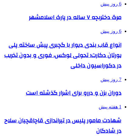
6 روز پیش
مرگ دختربچه ۷ ساله در پارک اسلامشهر
6 روز پیش
انواع قاب بندی دیوار با گچبری پیش ساخته پلی
یورتان دکارت؛ تحولی لوکس، فوری و بدون تخریب
در دکوراسیون داخلی
7 روز پیش
دوران بزن و دررو برای اشرار گذشته است
1 هفته پیش
شهادت مامور پلیس در تیراندازی قاچاقچیان سلاح
در شادگان