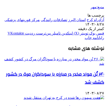
منبع:مهر
برچسب ها
آزادراه کرج
استان البرز
تصادفات رانندگی
مرکز فوریتهای پزشکی
۱۴۰۳/۰۸/۲۸
کمتر از یک دقیقه
فیس بوک
توییتر (X)
لینکدین
‫تامبلر
‫پین‌ترست
‫رددیت
‫VKontakte
رایانامه
چاپ
نوشته های مشابه
۲۶۰ تُن مواد مخدر در مبارزه با سوداگران مرگ در کشور
کشف شد
۱۴۰۳/۰۸/۲۷