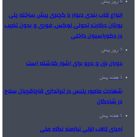
6 روز پیش
انواع قاب بندی دیوار با گچبری پیش ساخته پلی
یورتان دکارت؛ تحولی لوکس، فوری و بدون تخریب
در دکوراسیون داخلی
7 روز پیش
دوران بزن و دررو برای اشرار گذشته است
1 هفته پیش
شهادت مامور پلیس در تیراندازی قاچاقچیان سلاح
در شادگان
1 هفته پیش
احیای تالاب انزلی نیازمند نگاه ملی