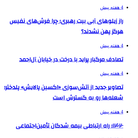
4 هفته پیش
راز زیلوهای آبی بیت رهبری؛ چرا فرش‌های نفیس
هرگز پهن نشدند؟
4 هفته پیش
تصادف مرگبار پراید با درخت در خیابان آل‌احمد
4 هفته پیش
تصاویر جدید از آتش‌سوزی «اکسین پالایش» پلدختر؛
شعله‌ها رو به گسترش است
4 هفته پیش
۱۴۲۰؛ راه ارتباطی بیمه شدگان تأمین‌اجتماعی