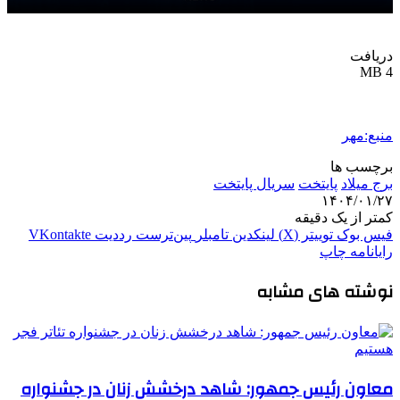
دریافت
4 MB
منبع:مهر
برچسب ها
برج میلاد
پایتخت
سریال پایتخت
۱۴۰۴/۰۱/۲۷
کمتر از یک دقیقه
فیس بوک
توییتر (X)
لینکدین
‫تامبلر
‫پین‌ترست
‫رددیت
‫VKontakte
رایانامه
چاپ
نوشته های مشابه
معاون رئیس جمهور: شاهد درخشش زنان در جشنواره