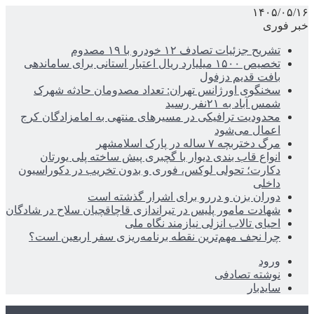
۱۴۰۵/۰۵/۱۶
خبر فوری
تشریح جزئیات تصادف ۱۲ خودرو با ۱۹ مصدوم
تخصیص ۱۵۰۰ میلیارد ریال اعتبار استانی برای ساماندهی
بافت قدیم دزفول
سخنگوی اورژانس تهران: تعداد مصدومان حادثه شهرک
شمس آباد به ۲۱نفر رسید
محدودیت ترافیکی در مسیرهای منتهی به امامزادگان کرج
اعمال می‌شود
مرگ دختربچه ۷ ساله در پارک اسلامشهر
انواع قاب بندی دیوار با گچبری پیش ساخته پلی یورتان
دکارت؛ تحولی لوکس، فوری و بدون تخریب در دکوراسیون
داخلی
دوران بزن و دررو برای اشرار گذشته است
شهادت مامور پلیس در تیراندازی قاچاقچیان سلاح در شادگان
احیای تالاب انزلی نیازمند نگاه ملی
چرا نجف مهم‌ترین نقطه برنامه‌ریزی سفر اربعین است؟
ورود
نوشته تصادفی
سایدبار