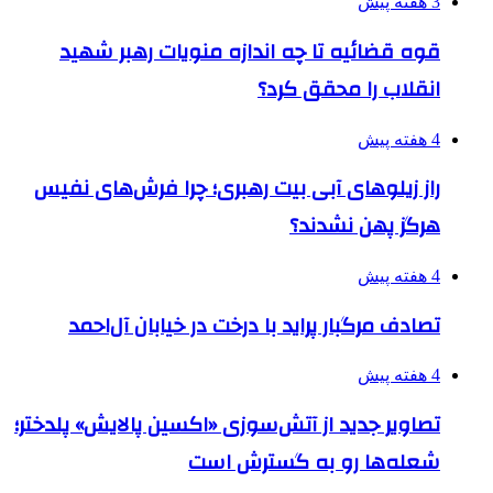
3 هفته پیش
قوه قضائیه تا چه اندازه منویات رهبر شهید
انقلاب را محقق کرد؟
4 هفته پیش
راز زیلوهای آبی بیت رهبری؛ چرا فرش‌های نفیس
هرگز پهن نشدند؟
4 هفته پیش
تصادف مرگبار پراید با درخت در خیابان آل‌احمد
4 هفته پیش
تصاویر جدید از آتش‌سوزی «اکسین پالایش» پلدختر؛
شعله‌ها رو به گسترش است