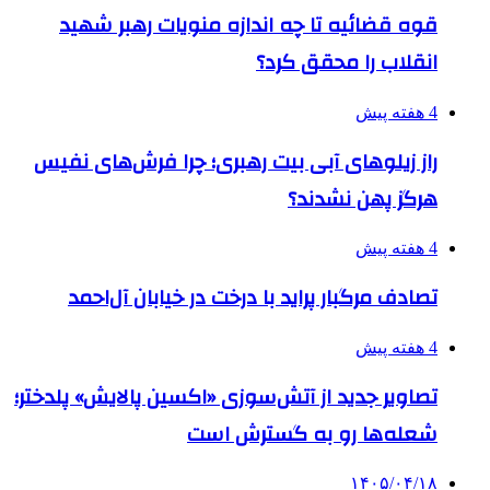
قوه قضائیه تا چه اندازه منویات رهبر شهید
انقلاب را محقق کرد؟
4 هفته پیش
راز زیلوهای آبی بیت رهبری؛ چرا فرش‌های نفیس
هرگز پهن نشدند؟
4 هفته پیش
تصادف مرگبار پراید با درخت در خیابان آل‌احمد
4 هفته پیش
تصاویر جدید از آتش‌سوزی «اکسین پالایش» پلدختر؛
شعله‌ها رو به گسترش است
۱۴۰۵/۰۴/۱۸