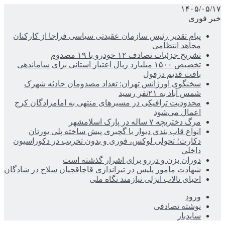
۱۴۰۵/۰۵/۱۷
خبر فوری
پیام تقدیر رئیس سازمان عقیدتی سیاسی فراجا از کارکنان
مجاهد انتظامی
تشریح جزئیات تصادف ۱۲ خودرو با ۱۹ مصدوم
تخصیص ۱۵۰۰ میلیارد ریال اعتبار استانی برای ساماندهی
بافت قدیم دزفول
سخنگوی اورژانس تهران: تعداد مصدومان حادثه شهرک
شمس آباد به ۲۱نفر رسید
محدودیت ترافیکی در مسیرهای منتهی به امامزادگان کرج
اعمال می‌شود
مرگ دختربچه ۷ ساله در پارک اسلامشهر
انواع قاب بندی دیوار با گچبری پیش ساخته پلی یورتان
دکارت؛ تحولی لوکس، فوری و بدون تخریب در دکوراسیون
داخلی
دوران بزن و دررو برای اشرار گذشته است
شهادت مامور پلیس در تیراندازی قاچاقچیان سلاح در شادگان
احیای تالاب انزلی نیازمند نگاه ملی
ورود
نوشته تصادفی
سایدبار