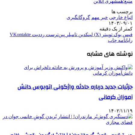
منبع:همشهری آنلاین
برچسب ها
اتباع خارجی
خبر مهم
گروگانگیری
۱۴۰۳/۰۹/۰۱
کمتر از یک دقیقه
فیس بوک
توییتر (X)
لینکدین
‫تامبلر
‫پین‌ترست
‫رددیت
‫VKontakte
رایانامه
چاپ
نوشته های مشابه
جزئیات جدید درباره حادثه واژگونی اتوبوس دانش
آموزان کرمانی
۱۴۰۲/۱۱/۱۹