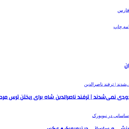
فارس
امه
چاپ
ن
دی نمی‌شدند | ترفند ناصرالدین شاه برای ریختن ترس مرد
خامنشی و ساسانی در نیویورک + عکس