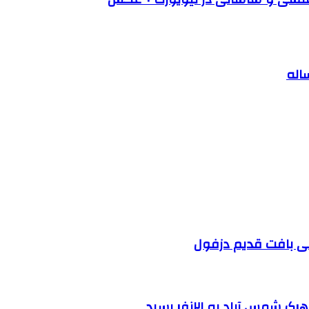
 آباد به ۲۱نفر رسید