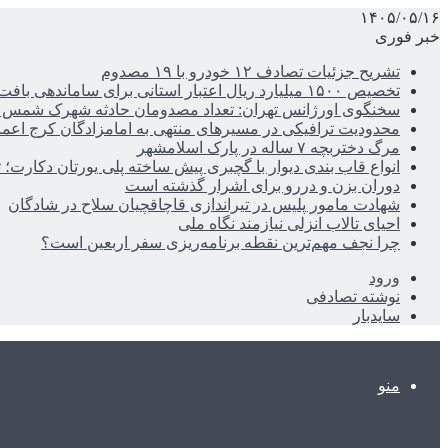
۱۴۰۵/۰۵/۱۶
خبر فوری
تشریح جزئیات تصادف ۱۲ خودرو با ۱۹ مصدوم
تخصیص ۱۵۰۰ میلیارد ریال اعتبار استانی برای ساماندهی بافت قدیم دزفول
سخنگوی اورژانس تهران: تعداد مصدومان حادثه شهرک شمس آباد به ۲۱نف
محدودیت ترافیکی در مسیرهای منتهی به امامزادگان کرج اعم
مرگ دختربچه ۷ ساله در پارک اسلامشهر
انواع قاب بندی دیوار با گچبری پیش ساخته پلی یورتان دکارت
دوران بزن و دررو برای اشرار گذشته است
شهادت مامور پلیس در تیراندازی قاچاقچیان سلاح در شادگان
احیای تالاب انزلی نیازمند نگاه ملی
چرا نجف مهم‌ترین نقطه برنامه‌ریزی سفر اربعین است؟
ورود
نوشته تصادفی
سایدبار
منو