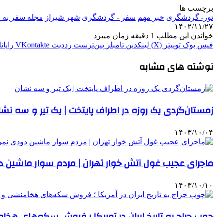
برچسب ها
تور- گردشگری
خبر مهم
سفر - گردشگری
شهر شيراز
مجله سفر به 
۱۴۰۲/۱۱/۲۷
خواندن این مطلب 1 دقیقه زمان میبرد
فیس بوک
توییتر (X)
لینکدین
‫تامبلر
‫پین‌ترست
‫رددیت
‫VKontakte
رایان
نوشته های مشابه
زمستان‌گردی یک روزه در اطراف پایتخت | یک تیر و سه نشا
۱۴۰۳/۱۰/۰۴
ماجرای عجیب غول آتش خوار تهران | مردم سوار ماشین دو
۱۴۰۳/۱۰/۱۰
چوب حراج به تاریخ ایران در آمریکا ؛ فروش سکه‌های ه