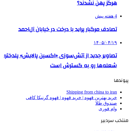
هرگز پهن نشدند؟
4 هفته پیش
تصادف مرگبار پراید با درخت در خیابان آل‌احمد
۱۴۰۵/۰۴/۱۹
تصاویر جدید از آتش‌سوزی «اکسین پالایش» پلدختر؛
شعله‌ها رو به گسترش است
پیوندها
Shipping from china to iran
خرید بهترین قهوه | خرید قهوه | قهوه گرنیکا کافی
صندوق طلا
وام فوری
منتخب سردبیر