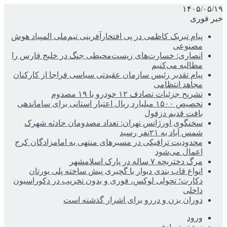
۱۴۰۵/۰۵/۱۹
خبر فوری
پیام تبریک کاظمی در پی افتخارآفرینی تیم‌ملی المپیاد هوش
مصنوعی
انصاری: خسارت‌های زیست‌محیطی جنگ در خلیج فارس را
مطالبه‌ می‌کنیم
پیام تقدیر رئیس سازمان عقیدتی سیاسی فراجا از کارکنان
مجاهد انتظامی
تشریح جزئیات تصادف ۱۲ خودرو با ۱۹ مصدوم
تخصیص ۱۵۰۰ میلیارد ریال اعتبار استانی برای ساماندهی
بافت قدیم دزفول
سخنگوی اورژانس تهران: تعداد مصدومان حادثه شهرک
شمس آباد به ۲۱نفر رسید
محدودیت ترافیکی در مسیرهای منتهی به امامزادگان کرج
اعمال می‌شود
مرگ دختربچه ۷ ساله در پارک اسلامشهر
انواع قاب بندی دیوار با گچبری پیش ساخته پلی یورتان
دکارت؛ تحولی لوکس، فوری و بدون تخریب در دکوراسیون
داخلی
دوران بزن و دررو برای اشرار گذشته است
ورود