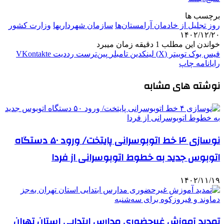
برچسب ها
روز تجلیل از خادمان آرامستان‌ها
سازمان شهرداريها
وزارت كشور
۱۴۰۲/۱۲/۲۰
خواندن این مطلب 1 دقیقه زمان میبرد
فیس بوک
توییتر (X)
لینکدین
‫تامبلر
‫پین‌ترست
‫رددیت
‫VKontakte
رایانامه
چاپ
نوشته های مشابه
نوسازی ۴ خط اتوبوسرانی پایتخت/ ورود ۵۰ دستگاه
اتوبوس جدید به خطوط اتوبوسرانی از فردا
۱۴۰۲/۱۱/۱۹
تمدید آموزش غیرحضوری مدارس ابتدایی استان تهران