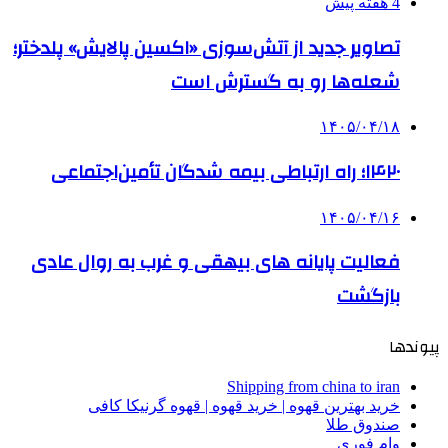
4 هفته پیش
تصاویر جدید از آتش‌سوزی «اکسین پالایش» پلدختر؛
شعله‌ها رو به گسترش است
۱۴۰۵/۰۴/۱۸
۱۴۲۰؛ راه ارتباطی بیمه شدگان تأمین‌اجتماعی
۱۴۰۵/۰۴/۱۶
فعالیت پایانه های بیهقی و غرب به روال عادی
بازگشت
پیوندها
Shipping from china to iran
خرید بهترین قهوه | خرید قهوه | قهوه گرنیکا کافی
صندوق طلا
وام فوری