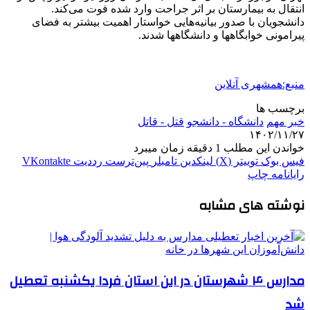
انتقال به بیمارستان بر اثر جراحت وارد شده فوت می‌کند.
دانشجویان با صدور بیانیه‌هایی خواستار اهمیت بیشتر به فضای
پیرامونی خوابگاهها و دانشگاهها شدند.
منبع:همشهری آنلاین
برچسب ها
خبر مهم
دانشگاه - دانشجو
قتل - قاتل
۱۴۰۲/۱۱/۲۷
خواندن این مطلب 1 دقیقه زمان میبرد
فیس بوک
توییتر (X)
لینکدین
‫تامبلر
‫پین‌ترست
‫رددیت
‫VKontakte
رایانامه
چاپ
نوشته های مشابه
مدارس ۴ شهرستان در این استان فردا یکشنبه تعطیل
شد