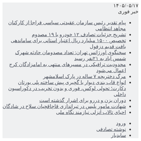
۱۴۰۵/۰۵/۱۷
خبر فوری
پیام تقدیر رئیس سازمان عقیدتی سیاسی فراجا از کارکنان
مجاهد انتظامی
تشریح جزئیات تصادف ۱۲ خودرو با ۱۹ مصدوم
تخصیص ۱۵۰۰ میلیارد ریال اعتبار استانی برای ساماندهی
بافت قدیم دزفول
سخنگوی اورژانس تهران: تعداد مصدومان حادثه شهرک
شمس آباد به ۲۱نفر رسید
محدودیت ترافیکی در مسیرهای منتهی به امامزادگان کرج
اعمال می‌شود
مرگ دختربچه ۷ ساله در پارک اسلامشهر
انواع قاب بندی دیوار با گچبری پیش ساخته پلی یورتان
دکارت؛ تحولی لوکس، فوری و بدون تخریب در دکوراسیون
داخلی
دوران بزن و دررو برای اشرار گذشته است
شهادت مامور پلیس در تیراندازی قاچاقچیان سلاح در شادگان
احیای تالاب انزلی نیازمند نگاه ملی
ورود
نوشته تصادفی
سایدبار