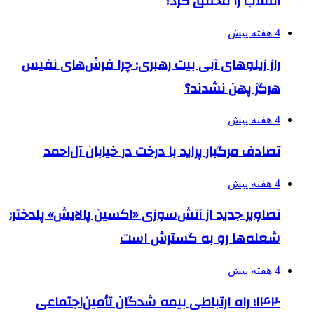
انقلاب را محقق کرد؟
4 هفته پیش
راز زیلوهای آبی بیت رهبری؛ چرا فرش‌های نفیس
هرگز پهن نشدند؟
4 هفته پیش
تصادف مرگبار پراید با درخت در خیابان آل‌احمد
4 هفته پیش
تصاویر جدید از آتش‌سوزی «اکسین پالایش» پلدختر؛
شعله‌ها رو به گسترش است
4 هفته پیش
۱۴۲۰؛ راه ارتباطی بیمه شدگان تأمین‌اجتماعی