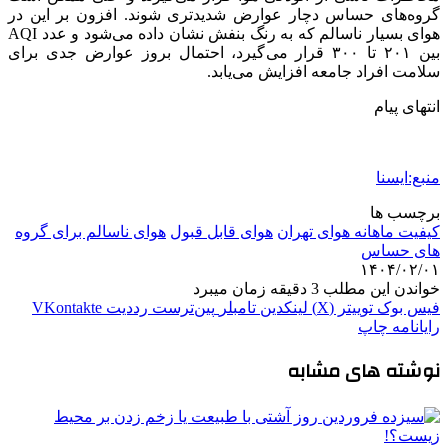
گروه‌های حساس دچار عوارض شدیدتری شوند. افزون بر این در
هوای بسیار ناسالم که به رنگ بنفش نشان داده می‌شود و عدد AQI
بین ۲۰۱ تا ۳۰۰ قرار می‌گیرد، احتمال بروز عوارض جدی برای
سلامت افراد جامعه افزایش می‌یابد.
انتهای پیام
منبع:ایسنا
برچسب ها
کیفیت ماهانه هوای تهران
هوای قابل قبول
هوای ناسالم برای گروه
های حساس
۱۴۰۴/۰۲/۰۱
خواندن این مطلب 3 دقیقه زمان میبرد
فیس بوک
توییتر (X)
لینکدین
‫تامبلر
‫پین‌ترست
‫رددیت
‫VKontakte
رایانامه
چاپ
نوشته های مشابه