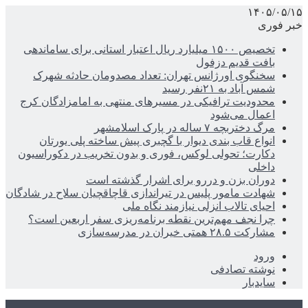
۱۴۰۵/۰۵/۱۵
خبر فوری
تخصیص ۱۵۰۰ میلیارد ریال اعتبار استانی برای ساماندهی
بافت قدیم دزفول
سخنگوی اورژانس تهران: تعداد مصدومان حادثه شهرک
شمس آباد به ۲۱نفر رسید
محدودیت ترافیکی در مسیرهای منتهی به امامزادگان کرج
اعمال می‌شود
مرگ دختربچه ۷ ساله در پارک اسلامشهر
انواع قاب بندی دیوار با گچبری پیش ساخته پلی یورتان
دکارت؛ تحولی لوکس، فوری و بدون تخریب در دکوراسیون
داخلی
دوران بزن و دررو برای اشرار گذشته است
شهادت مامور پلیس در تیراندازی قاچاقچیان سلاح در شادگان
احیای تالاب انزلی نیازمند نگاه ملی
چرا نجف مهم‌ترین نقطه برنامه‌ریزی سفر اربعین است؟
مشارکت ۲۸.۵ همتی خیران در مدرسه‌سازی
ورود
نوشته تصادفی
سایدبار