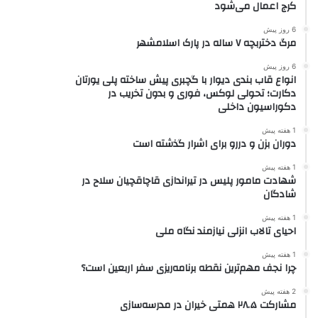
کرج اعمال می‌شود
6 روز پیش
مرگ دختربچه ۷ ساله در پارک اسلامشهر
6 روز پیش
انواع قاب بندی دیوار با گچبری پیش ساخته پلی یورتان
دکارت؛ تحولی لوکس، فوری و بدون تخریب در
دکوراسیون داخلی
1 هفته پیش
دوران بزن و دررو برای اشرار گذشته است
1 هفته پیش
شهادت مامور پلیس در تیراندازی قاچاقچیان سلاح در
شادگان
1 هفته پیش
احیای تالاب انزلی نیازمند نگاه ملی
1 هفته پیش
چرا نجف مهم‌ترین نقطه برنامه‌ریزی سفر اربعین است؟
2 هفته پیش
مشارکت ۲۸.۵ همتی خیران در مدرسه‌سازی