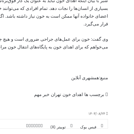
شبر با بیان اینکه اهدای خون نباید به عنوان یک کار فوق‌برنا
بسیاری از انسان‌ها را نجات دهد. تمام افرادی که می‌توانند 
اعضای خانواده آنها ممکن است به خون نیاز داشته‌ باشد. اگ
قرار می‌گیرد.
وی گفت: خون برای عمل‌های جراحی ضروری است و هیچ جایگز
می‌خواهم که برای اهدای خون به پایگاه‌های انتقال خون مراجع
منبع:همشهری آنلاین
برچسب ها
اهدای خون
تهران
خبر مهم
۱۴۰۳/۰۸/۲۴
فیس بوک
توییتر (X)
ل
ر
چ
ی
ت
پ
ا
ا
ر
V