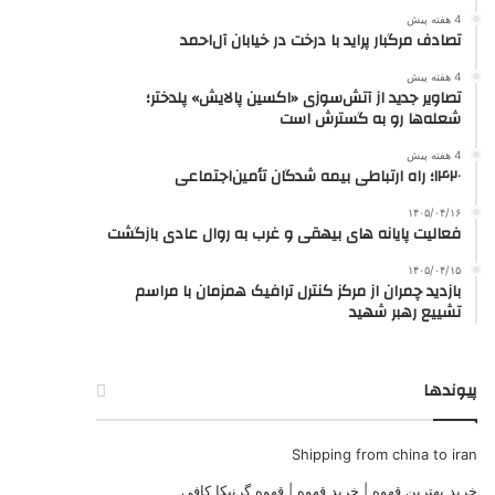
4 هفته پیش
تصادف مرگبار پراید با درخت در خیابان آل‌احمد
4 هفته پیش
تصاویر جدید از آتش‌سوزی «اکسین پالایش» پلدختر؛
شعله‌ها رو به گسترش است
4 هفته پیش
۱۴۲۰؛ راه ارتباطی بیمه شدگان تأمین‌اجتماعی
۱۴۰۵/۰۴/۱۶
فعالیت پایانه های بیهقی و غرب به روال عادی بازگشت
۱۴۰۵/۰۴/۱۵
بازدید چمران از مرکز کنترل ترافیک همزمان با مراسم
تشییع رهبر شهید
پیوندها
Shipping from china to iran
خرید بهترین قهوه | خرید قهوه | قهوه گرنیکا کافی