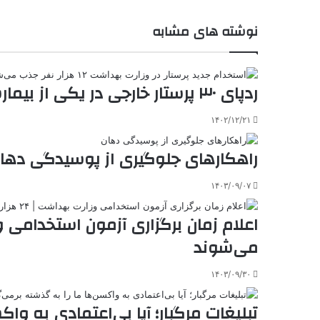
ن
ا
ی
ی
د
K
پ
نوشته های مشابه
ا
د
ک
م
o
ن‌
ب
ت
ی
ن
د
n
ی
ل
ا
t
ر
ت
ر
a
م
ن
س
ردپای ۳۰ پرستار خارجی در یکی از بیمارستان‌های تهران
k
ه
ت
t
e
۱۴۰۲/۱۲/۲۱
راهکارهای جلوگیری از پوسیدگی دها
۱۴۰۳/۰۹/۰۷
می‌شوند
۱۴۰۳/۰۹/۳۰
تبلیغات مرگبار؛ آیا بی‌اعتمادی به واک