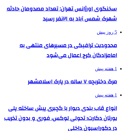
سخنگوی اورژانس تهران: تعداد مصدومان حادثه
شهرک شمس آباد به ۲۱نفر رسید
5 روز پیش
محدودیت ترافیکی در مسیرهای منتهی به
امامزادگان کرج اعمال می‌شود
1 هفته پیش
مرگ دختربچه ۷ ساله در پارک اسلامشهر
1 هفته پیش
انواع قاب بندی دیوار با گچبری پیش ساخته پلی
یورتان دکارت؛ تحولی لوکس، فوری و بدون تخریب
در دکوراسیون داخلی