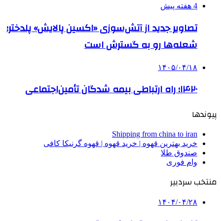
4 هفته پیش
تصاویر جدید از آتش‌سوزی «اکسین پالایش» پلدختر؛
شعله‌ها رو به گسترش است
۱۴۰۵/۰۴/۱۸
۱۴۲۰؛ راه ارتباطی بیمه شدگان تأمین‌اجتماعی
پیوندها
Shipping from china to iran
خرید بهترین قهوه | خرید قهوه | قهوه گرنیکا کافی
صندوق طلا
وام فوری
منتخب سردبیر
۱۴۰۴/۰۴/۲۸