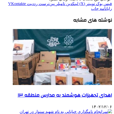
فیس بوک
توییتر (X)
لینکدین
‫تامبلر
‫پین‌ترست
‫رددیت
‫VKontakte
رایانامه
چاپ
نوشته های مشابه
اهدای تجهیزات هوشمند به مدارس منطقه ۱۳
۱۴۰۲/۱۲/۰۶