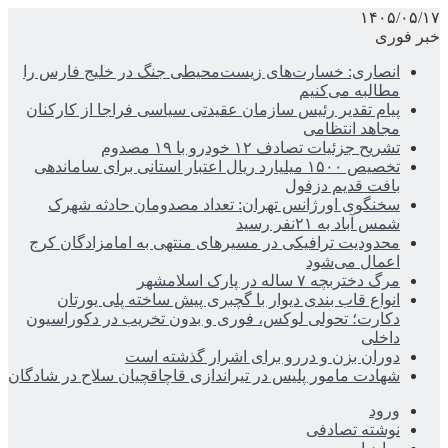
۱۴۰۵/۰۵/۱۷
خبر فوری
انصاری: خسارت‌های زیست‌محیطی جنگ در خلیج فارس را
مطالبه‌ می‌کنیم
پیام تقدیر رئیس سازمان عقیدتی سیاسی فراجا از کارکنان
مجاهد انتظامی
تشریح جزئیات تصادف ۱۲ خودرو با ۱۹ مصدوم
تخصیص ۱۵۰۰ میلیارد ریال اعتبار استانی برای ساماندهی
بافت قدیم دزفول
سخنگوی اورژانس تهران: تعداد مصدومان حادثه شهرک
شمس آباد به ۲۱نفر رسید
محدودیت ترافیکی در مسیرهای منتهی به امامزادگان کرج
اعمال می‌شود
مرگ دختربچه ۷ ساله در پارک اسلامشهر
انواع قاب بندی دیوار با گچبری پیش ساخته پلی یورتان
دکارت؛ تحولی لوکس، فوری و بدون تخریب در دکوراسیون
داخلی
دوران بزن و دررو برای اشرار گذشته است
شهادت مامور پلیس در تیراندازی قاچاقچیان سلاح در شادگان
ورود
نوشته تصادفی