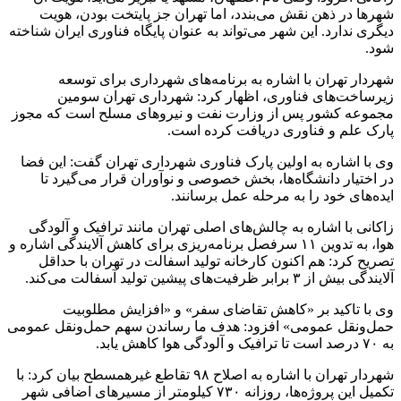
شهرها در ذهن نقش می‌بندد، اما تهران جز پایتخت بودن، هویت
دیگری ندارد. این شهر می‌تواند به عنوان پایگاه فناوری ایران شناخته
شود.
شهردار تهران با اشاره به برنامه‌های شهرداری برای توسعه
زیرساخت‌های فناوری، اظهار کرد: شهرداری تهران سومین
مجموعه کشور پس از وزارت نفت و نیروهای مسلح است که مجوز
پارک علم و فناوری دریافت کرده است.
وی با اشاره به اولین پارک فناوری شهرداری تهران گفت: این فضا
در اختیار دانشگاه‌ها، بخش خصوصی و نوآوران قرار می‌گیرد تا
ایده‌های خود را به مرحله عمل برسانند.
زاکانی با اشاره به چالش‌های اصلی تهران مانند ترافیک و آلودگی
هوا، به تدوین ۱۱ سرفصل برنامه‌ریزی برای کاهش آلایندگی اشاره و
تصریح کرد: هم اکنون کارخانه تولید
اسفالت
در تهران با حداقل
آلایندگی بیش از ۳ برابر ظرفیت‌های پیشین تولید آسفالت می‌کند.
وی با تاکید بر «کاهش تقاضای سفر» و «افزایش مطلوبیت
حمل‌ونقل عمومی» افزود: هدف ما رساندن سهم حمل‌ونقل عمومی
به ۷۰ درصد است تا ترافیک و آلودگی هوا کاهش یابد.
شهردار تهران با اشاره به اصلاح ۹۸ تقاطع
غیرهمسطح
بیان کرد: با
تکمیل این پروژه‌ها، روزانه ۷۳۰ کیلومتر از مسیرهای اضافی شهر