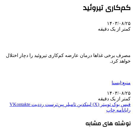
کم‌کاری تیروئید
۱۴۰۳/۰۸/۲۵
کمتر از یک دقیقه
مصرف برخی غذاها درمان عارضه کم‌کاری تیروئید را دچار اختلال
خواهد کرد.
منبع:ایسنا
۱۴۰۳/۰۸/۲۵
کمتر از یک دقیقه
فیس بوک
توییتر (X)
لینکدین
‫تامبلر
‫پین‌ترست
‫رددیت
‫VKontakte
رایانامه
چاپ
نوشته های مشابه