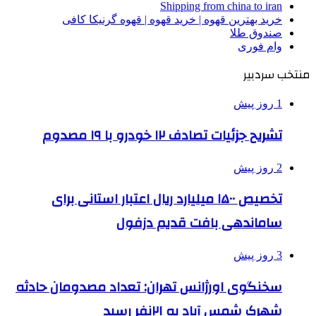
Shipping from china to iran
خرید بهترین قهوه | خرید قهوه | قهوه گرنیکا کافی
صندوق طلا
وام فوری
منتخب سردبیر
1 روز پیش
تشریح جزئیات تصادف ۱۲ خودرو با ۱۹ مصدوم
2 روز پیش
تخصیص ۱۵۰۰ میلیارد ریال اعتبار استانی برای
ساماندهی بافت قدیم دزفول
3 روز پیش
سخنگوی اورژانس تهران: تعداد مصدومان حادثه
شهرک شمس آباد به ۲۱نفر رسید