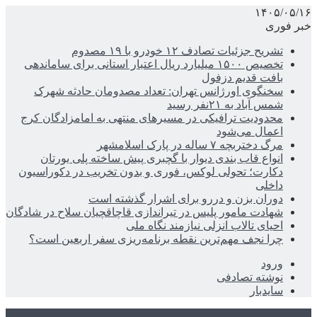
۱۴۰۵/۰۵/۱۶
خبر فوری
تشریح جزئیات تصادف ۱۲ خودرو با ۱۹ مصدوم
تخصیص ۱۵۰۰ میلیارد ریال اعتبار استانی برای ساماندهی
بافت قدیم دزفول
سخنگوی اورژانس تهران: تعداد مصدومان حادثه شهرک
شمس آباد به ۲۱نفر رسید
محدودیت ترافیکی در مسیرهای منتهی به امامزادگان کرج
اعمال می‌شود
مرگ دختربچه ۷ ساله در پارک اسلامشهر
انواع قاب بندی دیوار با گچبری پیش ساخته پلی یورتان
دکارت؛ تحولی لوکس، فوری و بدون تخریب در دکوراسیون
داخلی
دوران بزن و دررو برای اشرار گذشته است
شهادت مامور پلیس در تیراندازی قاچاقچیان سلاح در شادگان
احیای تالاب انزلی نیازمند نگاه ملی
چرا نجف مهم‌ترین نقطه برنامه‌ریزی سفر اربعین است؟
ورود
نوشته تصادفی
سایدبار