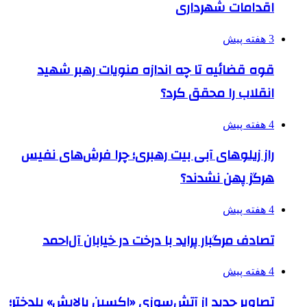
اقدامات شهرداری
3 هفته پیش
قوه قضائیه تا چه اندازه منویات رهبر شهید
انقلاب را محقق کرد؟
4 هفته پیش
راز زیلوهای آبی بیت رهبری؛ چرا فرش‌های نفیس
هرگز پهن نشدند؟
4 هفته پیش
تصادف مرگبار پراید با درخت در خیابان آل‌احمد
4 هفته پیش
تصاویر جدید از آتش‌سوزی «اکسین پالایش» پلدختر؛