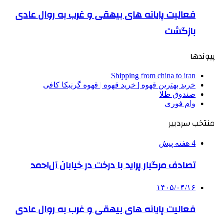
فعالیت پایانه های بیهقی و غرب به روال عادی
بازگشت
پیوندها
Shipping from china to iran
خرید بهترین قهوه | خرید قهوه | قهوه گرنیکا کافی
صندوق طلا
وام فوری
منتخب سردبیر
4 هفته پیش
تصادف مرگبار پراید با درخت در خیابان آل‌احمد
۱۴۰۵/۰۴/۱۶
فعالیت پایانه های بیهقی و غرب به روال عادی