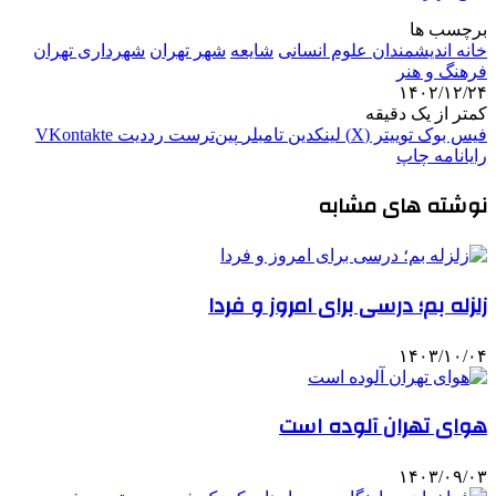
برچسب ها
خانه اندیشمندان علوم انسانی
شایعه
شهر تهران
شهرداری تهران
فرهنگ و هنر
۱۴۰۲/۱۲/۲۴
کمتر از یک دقیقه
فیس بوک
توییتر (X)
لینکدین
‫تامبلر
‫پین‌ترست
‫رددیت
‫VKontakte
رایانامه
چاپ
نوشته های مشابه
زلزله بم؛ درسی برای امروز و فردا
۱۴۰۳/۱۰/۰۴
هوای تهران آلوده است
۱۴۰۳/۰۹/۰۳