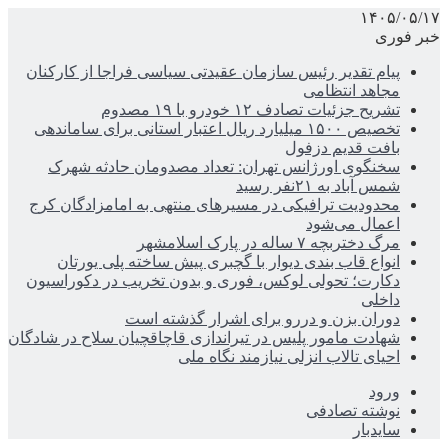
۱۴۰۵/۰۵/۱۷
خبر فوری
پیام تقدیر رئیس سازمان عقیدتی سیاسی فراجا از کارکنان
مجاهد انتظامی
تشریح جزئیات تصادف ۱۲ خودرو با ۱۹ مصدوم
تخصیص ۱۵۰۰ میلیارد ریال اعتبار استانی برای ساماندهی
بافت قدیم دزفول
سخنگوی اورژانس تهران: تعداد مصدومان حادثه شهرک
شمس آباد به ۲۱نفر رسید
محدودیت ترافیکی در مسیرهای منتهی به امامزادگان کرج
اعمال می‌شود
مرگ دختربچه ۷ ساله در پارک اسلامشهر
انواع قاب بندی دیوار با گچبری پیش ساخته پلی یورتان
دکارت؛ تحولی لوکس، فوری و بدون تخریب در دکوراسیون
داخلی
دوران بزن و دررو برای اشرار گذشته است
شهادت مامور پلیس در تیراندازی قاچاقچیان سلاح در شادگان
احیای تالاب انزلی نیازمند نگاه ملی
ورود
نوشته تصادفی
سایدبار