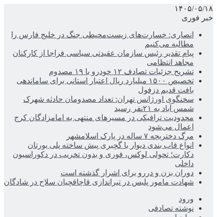
۱۴۰۵/۰۵/۱۸
خبر فوری
انصاری: خسارت‌های زیست‌محیطی جنگ در خلیج فارس را
مطالبه‌ می‌کنیم
پیام تقدیر رئیس سازمان عقیدتی سیاسی فراجا از کارکنان
مجاهد انتظامی
تشریح جزئیات تصادف ۱۲ خودرو با ۱۹ مصدوم
تخصیص ۱۵۰۰ میلیارد ریال اعتبار استانی برای ساماندهی
بافت قدیم دزفول
سخنگوی اورژانس تهران: تعداد مصدومان حادثه شهرک
شمس آباد به ۲۱نفر رسید
محدودیت ترافیکی در مسیرهای منتهی به امامزادگان کرج
اعمال می‌شود
مرگ دختربچه ۷ ساله در پارک اسلامشهر
انواع قاب بندی دیوار با گچبری پیش ساخته پلی یورتان
دکارت؛ تحولی لوکس، فوری و بدون تخریب در دکوراسیون
داخلی
دوران بزن و دررو برای اشرار گذشته است
شهادت مامور پلیس در تیراندازی قاچاقچیان سلاح در شادگان
ورود
نوشته تصادفی