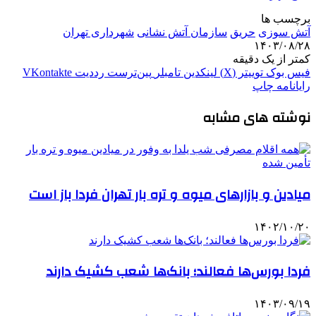
برچسب ها
آتش‌ سوزی
حریق
سازمان آتش نشانی
شهرداری تهران
۱۴۰۳/۰۸/۲۸
کمتر از یک دقیقه
فیس بوک
توییتر (X)
لینکدین
‫تامبلر
‫پین‌ترست
‫رددیت
‫VKontakte
رایانامه
چاپ
نوشته های مشابه
میادین و بازارهای میوه و تره بار تهران فردا باز است
۱۴۰۲/۱۰/۲۰
فردا بورس‌ها فعالند؛ بانک‌ها شعب کشیک دارند
۱۴۰۳/۰۹/۱۹