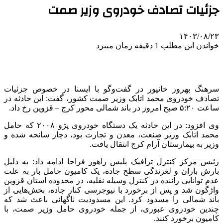
جزئیات تصادف خودروی وزیر صمت
۱۴۰۳/۰۸/۲۳
خواندن این مطلب 1 دقیقه زمان میبرد
سرهنگ بهروز خانپور در گفت‌وگو با ایسنا در خصوص جزئیات
تصادف خودروی محمد اتابک وزیر صمت کشور، گفت: این حادثه‌ در
ساعت ۵:۲۰ صبح امروز در باند شمالی محور کرج – قزوین رخ داد.
وی افزود: در این حادثه یک دستگاه خودروی پژو ۲۰۰۸ که حامل
محمد اتابک وزیر صنعت، معدن و تجارت بود، دچار سانحه شده و
وزیر به بیمارستان آرام کرج انتقال یافت.
رئیس مرکز کنترل ترافیک پلیس راهور فراجا ادامه داد: به دلیل
بارش باران و لغزندگی سطح جاده، یک کامیون حامل بار به علت
عدم توانایی راننده در کنترل وسیله نقلیه، در محدوده استان قزوین
واژگون شد و پس از برخورد با نیوجرسی کنار جاده، بخش‌هایی از
باند شمالی را مسدود کرد. این مسدودیت ناگهانی باعث شد که
چندین خودروی عبوری، از جمله خودروی حامل وزیر صمت، با
کامیون برخورد کنند.