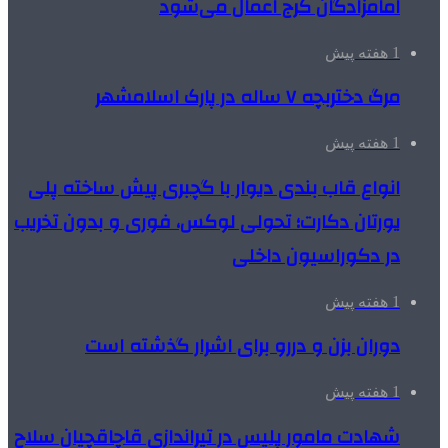
امامزادگان کرج اعمال می‌شود
1 هفته پیش
مرگ دختربچه ۷ ساله در پارک اسلامشهر
1 هفته پیش
انواع قاب بندی دیوار با گچبری پیش ساخته پلی
یورتان دکارت؛ تحولی لوکس، فوری و بدون تخریب
در دکوراسیون داخلی
1 هفته پیش
دوران بزن و دررو برای اشرار گذشته است
1 هفته پیش
شهادت مامور پلیس در تیراندازی قاچاقچیان سلاح