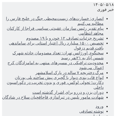
۱۴۰۵/۰۵/۱۸
خبر فوری
انصاری: خسارت‌های زیست‌محیطی جنگ در خلیج فارس را
مطالبه‌ می‌کنیم
پیام تقدیر رئیس سازمان عقیدتی سیاسی فراجا از کارکنان
مجاهد انتظامی
تشریح جزئیات تصادف ۱۲ خودرو با ۱۹ مصدوم
تخصیص ۱۵۰۰ میلیارد ریال اعتبار استانی برای ساماندهی
بافت قدیم دزفول
سخنگوی اورژانس تهران: تعداد مصدومان حادثه شهرک
شمس آباد به ۲۱نفر رسید
محدودیت ترافیکی در مسیرهای منتهی به امامزادگان کرج
اعمال می‌شود
مرگ دختربچه ۷ ساله در پارک اسلامشهر
انواع قاب بندی دیوار با گچبری پیش ساخته پلی یورتان
دکارت؛ تحولی لوکس، فوری و بدون تخریب در دکوراسیون
داخلی
دوران بزن و دررو برای اشرار گذشته است
شهادت مامور پلیس در تیراندازی قاچاقچیان سلاح در شادگان
ورود
نوشته تصادفی