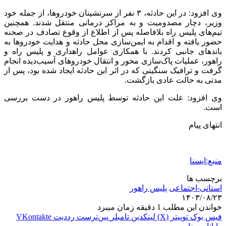
وی افزود: در این حادثه، ۳ نفر از سرنشینان خودروها، از جمله خود
وزیر، دچار مصدومیت و به مراکز درمانی منتقل شدند. همچنین
تیم‌های پلیس راه بلافاصله پس از اطلاع از وقوع تصادف در صحنه
حضور یافته و اقدام به ایمن‌سازی محل حادثه و هدایت خودروها به
باندهای جانبی کردند. با همکاری عوامل راهداری و پلیس راه و
راهور، عملیات پاک‌سازی محور و انتقال خودروهای آسیب‌دیده انجام
گرفت و ترافیک سنگینی که در اثر این حادثه ایجاد شده بود، پس از
مدتی به حالت عادی بازگشت.
وی افزود: علت این حادثه توسط پلیس راهور در دست بررسی
است.
انتهای پیام
منبع:ایسنا
برچسب ها
استانی-اجتماعی
پليس راهور
۱۴۰۳/۰۸/۲۳
خواندن این مطلب 1 دقیقه زمان میبرد
فیس بوک
توییتر (X)
لینکدین
‫تامبلر
‫پین‌ترست
‫رددیت
‫VKontakte