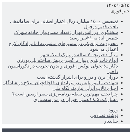
۱۴۰۵/۰۵/۱۵
خبر فوری
تخصیص ۱۵۰۰ میلیارد ریال اعتبار استانی برای ساماندهی
بافت قدیم دزفول
سخنگوی اورژانس تهران: تعداد مصدومان حادثه شهرک
شمس آباد به ۲۱نفر رسید
محدودیت ترافیکی در مسیرهای منتهی به امامزادگان کرج
اعمال می‌شود
مرگ دختربچه ۷ ساله در پارک اسلامشهر
انواع قاب بندی دیوار با گچبری پیش ساخته پلی یورتان
دکارت؛ تحولی لوکس، فوری و بدون تخریب در دکوراسیون
داخلی
دوران بزن و دررو برای اشرار گذشته است
شهادت مامور پلیس در تیراندازی قاچاقچیان سلاح در شادگان
احیای تالاب انزلی نیازمند نگاه ملی
چرا نجف مهم‌ترین نقطه برنامه‌ریزی سفر اربعین است؟
مشارکت ۲۸.۵ همتی خیران در مدرسه‌سازی
ورود
نوشته تصادفی
سایدبار