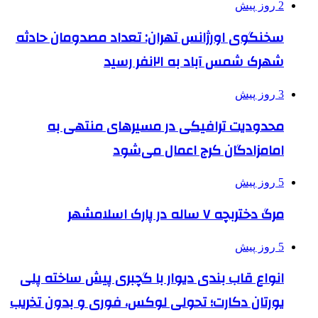
2 روز پیش
سخنگوی اورژانس تهران: تعداد مصدومان حادثه
شهرک شمس آباد به ۲۱نفر رسید
3 روز پیش
محدودیت ترافیکی در مسیرهای منتهی به
امامزادگان کرج اعمال می‌شود
5 روز پیش
مرگ دختربچه ۷ ساله در پارک اسلامشهر
5 روز پیش
انواع قاب بندی دیوار با گچبری پیش ساخته پلی
یورتان دکارت؛ تحولی لوکس، فوری و بدون تخریب