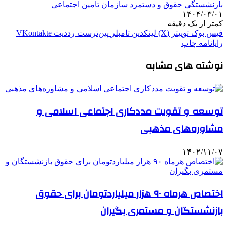
بازنشستگی
حقوق و دستمزد
سازمان تامین اجتماعی
۱۴۰۴/۰۳/۰۱
کمتر از یک دقیقه
فیس بوک
توییتر (X)
لینکدین
‫تامبلر
‫پین‌ترست
‫رددیت
‫VKontakte
رایانامه
چاپ
نوشته های مشابه
توسعه و تقویت مددکاری اجتماعی اسلامی و
مشاوره‌های مذهبی
۱۴۰۲/۱۱/۰۷
اختصاص هرماه ۹۰ هزار میلیاردتومان برای حقوق
بازنشستگان و مستمری بگیران