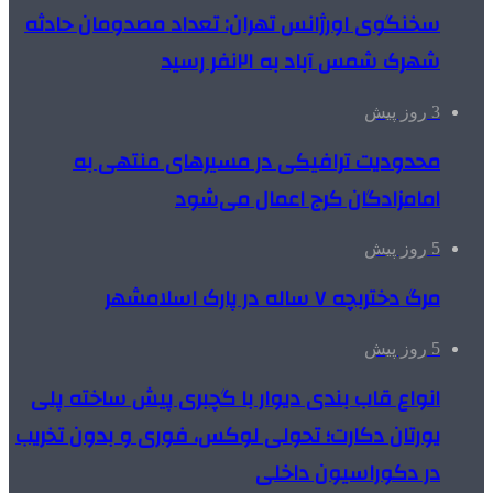
سخنگوی اورژانس تهران: تعداد مصدومان حادثه
شهرک شمس آباد به ۲۱نفر رسید
3 روز پیش
محدودیت ترافیکی در مسیرهای منتهی به
امامزادگان کرج اعمال می‌شود
5 روز پیش
مرگ دختربچه ۷ ساله در پارک اسلامشهر
5 روز پیش
انواع قاب بندی دیوار با گچبری پیش ساخته پلی
یورتان دکارت؛ تحولی لوکس، فوری و بدون تخریب
در دکوراسیون داخلی