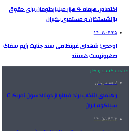
اختصاص هرماه ۹۰ هزار میلیاردتومان برای حقوق
بازنشستگان و مستمری بگیران
۱۴۰۴/۰۴/۲۵
اوحدی: شهدای غیرنظامی سند جنایت رژیم سفاک
صهیونیست هستند
منتخب کسب و کار
2 هفته پیش
راهنمای انتخاب برند فیلتر؛ از دونالدسون آمریکا تا
سیلکوه ایران
۱۴۰۵/۰۴/۱۴