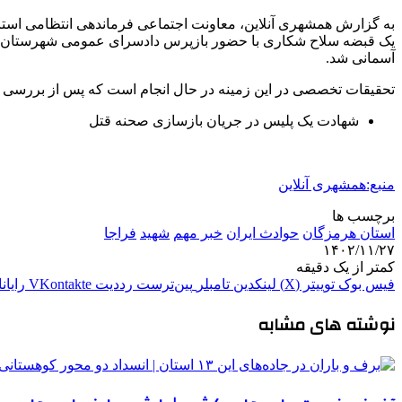
به گزارش همشهری آنلاین، معاونت اجتماعی فرماندهی انتظامی است
یک قبضه سلاح شکاری با حضور بازپرس دادسرای عمومی شهرستان بندرع
آسمانی شد.
تحقیقات تخصصی در این زمینه در حال انجام است که پس از بررسی تکم
شهادت یک پلیس در جریان بازسازی صحنه قتل
منبع:همشهری آنلاین
برچسب ها
استان هرمزگان
حوادث ایران
خبر مهم
شهید
فراجا
۱۴۰۲/۱۱/۲۷
کمتر از یک دقیقه
فیس بوک
توییتر (X)
لینکدین
‫تامبلر
‫پین‌ترست
‫رددیت
‫VKontakte
رایان
نوشته های مشابه