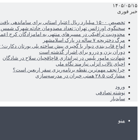
۱۴۰۵/۰۵/۱۵
خبر فوری
تخصیص ۱۵۰۰ میلیارد ریال اعتبار استانی برای ساماندهی بافت قدیم دزفول
سخنگوی اورژانس تهران: تعداد مصدومان حادثه شهرک شمس آباد به ۲۱نف
محدودیت ترافیکی در مسیرهای منتهی به امامزادگان کرج اعم
مرگ دختربچه ۷ ساله در پارک اسلامشهر
انواع قاب بندی دیوار با گچبری پیش ساخته پلی یورتان دکارت
دوران بزن و دررو برای اشرار گذشته است
شهادت مامور پلیس در تیراندازی قاچاقچیان سلاح در شادگان
احیای تالاب انزلی نیازمند نگاه ملی
چرا نجف مهم‌ترین نقطه برنامه‌ریزی سفر اربعین است؟
مشارکت ۲۸.۵ همتی خیران در مدرسه‌سازی
ورود
نوشته تصادفی
سایدبار
منو