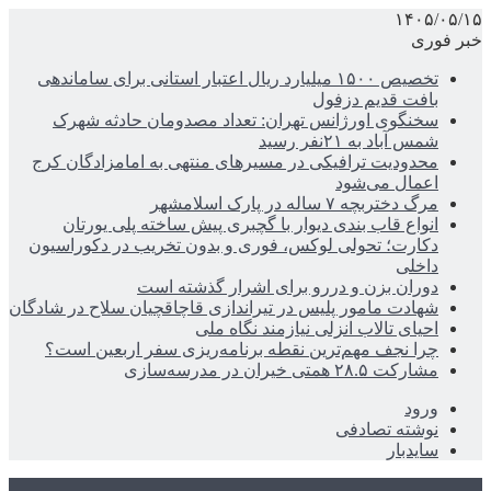
۱۴۰۵/۰۵/۱۵
خبر فوری
تخصیص ۱۵۰۰ میلیارد ریال اعتبار استانی برای ساماندهی
بافت قدیم دزفول
سخنگوی اورژانس تهران: تعداد مصدومان حادثه شهرک
شمس آباد به ۲۱نفر رسید
محدودیت ترافیکی در مسیرهای منتهی به امامزادگان کرج
اعمال می‌شود
مرگ دختربچه ۷ ساله در پارک اسلامشهر
انواع قاب بندی دیوار با گچبری پیش ساخته پلی یورتان
دکارت؛ تحولی لوکس، فوری و بدون تخریب در دکوراسیون
داخلی
دوران بزن و دررو برای اشرار گذشته است
شهادت مامور پلیس در تیراندازی قاچاقچیان سلاح در شادگان
احیای تالاب انزلی نیازمند نگاه ملی
چرا نجف مهم‌ترین نقطه برنامه‌ریزی سفر اربعین است؟
مشارکت ۲۸.۵ همتی خیران در مدرسه‌سازی
ورود
نوشته تصادفی
سایدبار