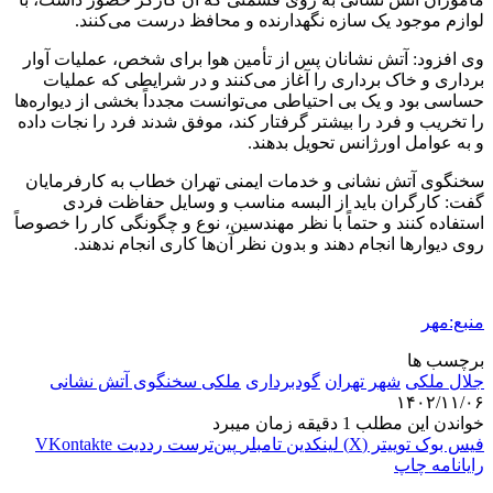
لوازم موجود یک سازه نگهدارنده و محافظ درست می‌کنند.
وی افزود: آتش نشانان پس از تأمین هوا برای شخص، عملیات آوار
برداری و خاک برداری را آغاز می‌کنند و در شرایطی که عملیات
حساسی بود و یک بی احتیاطی می‌توانست مجدداً بخشی از دیواره‌ها
را تخریب و فرد را بیشتر گرفتار کند، موفق شدند فرد را نجات داده
و به عوامل اورژانس تحویل بدهند.
سخنگوی آتش نشانی و خدمات ایمنی تهران خطاب به کارفرمایان
گفت: کارگران باید از البسه مناسب و وسایل حفاظت فردی
استفاده کنند و حتماً با نظر مهندسین، نوع و چگونگی کار را خصوصاً
روی دیوارها انجام دهند و بدون نظر آن‌ها کاری انجام ندهند.
منبع:مهر
برچسب ها
جلال ملکی
شهر تهران
گودبرداری
ملکی سخنگوی آتش نشانی
۱۴۰۲/۱۱/۰۶
خواندن این مطلب 1 دقیقه زمان میبرد
فیس بوک
توییتر (X)
لینکدین
‫تامبلر
‫پین‌ترست
‫رددیت
‫VKontakte
رایانامه
چاپ