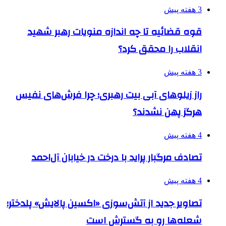
3 هفته پیش
قوه قضائیه تا چه اندازه منویات رهبر شهید
انقلاب را محقق کرد؟
3 هفته پیش
راز زیلوهای آبی بیت رهبری؛ چرا فرش‌های نفیس
هرگز پهن نشدند؟
4 هفته پیش
تصادف مرگبار پراید با درخت در خیابان آل‌احمد
4 هفته پیش
تصاویر جدید از آتش‌سوزی «اکسین پالایش» پلدختر؛
شعله‌ها رو به گسترش است