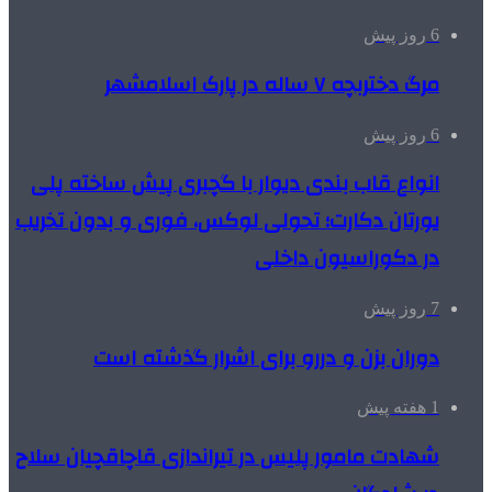
6 روز پیش
مرگ دختربچه ۷ ساله در پارک اسلامشهر
6 روز پیش
انواع قاب بندی دیوار با گچبری پیش ساخته پلی
یورتان دکارت؛ تحولی لوکس، فوری و بدون تخریب
در دکوراسیون داخلی
7 روز پیش
دوران بزن و دررو برای اشرار گذشته است
1 هفته پیش
شهادت مامور پلیس در تیراندازی قاچاقچیان سلاح