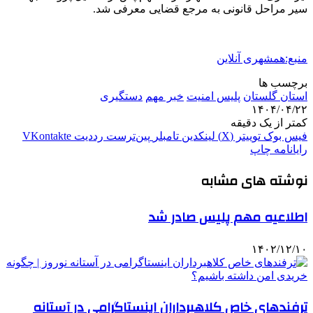
سیر مراحل قانونی به مرجع قضایی معرفی شد.
منبع:همشهری آنلاین
برچسب ها
استان گلستان
پلیس امنیت
خبر مهم
دستگیری
۱۴۰۴/۰۴/۲۲
کمتر از یک دقیقه
فیس بوک
توییتر (X)
لینکدین
‫تامبلر
‫پین‌ترست
‫رددیت
‫VKontakte
رایانامه
چاپ
نوشته های مشابه
اطلاعیه مهم پلیس صادر شد
۱۴۰۲/۱۲/۱۰
ترفندهای خاص کلاهبرداران اینستاگرامی در آستانه