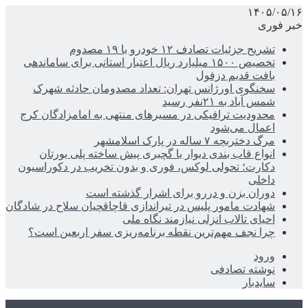
۱۴۰۵/۰۵/۱۶
خبر فوری
تشریح جزئیات تصادف ۱۲ خودرو با ۱۹ مصدوم
تخصیص ۱۵۰۰ میلیارد ریال اعتبار استانی برای ساماندهی
بافت قدیم دزفول
سخنگوی اورژانس تهران: تعداد مصدومان حادثه شهرک
شمس آباد به ۲۱نفر رسید
محدودیت ترافیکی در مسیرهای منتهی به امامزادگان کرج
اعمال می‌شود
مرگ دختربچه ۷ ساله در پارک اسلامشهر
انواع قاب بندی دیوار با گچبری پیش ساخته پلی یورتان
دکارت؛ تحولی لوکس، فوری و بدون تخریب در دکوراسیون
داخلی
دوران بزن و دررو برای اشرار گذشته است
شهادت مامور پلیس در تیراندازی قاچاقچیان سلاح در شادگان
احیای تالاب انزلی نیازمند نگاه ملی
چرا نجف مهم‌ترین نقطه برنامه‌ریزی سفر اربعین است؟
ورود
نوشته تصادفی
سایدبار