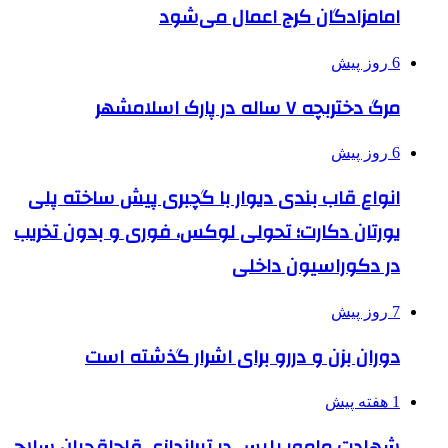
امامزادگان کرج اعمال می‌شود
6 روز پیش
مرگ دختربچه ۷ ساله در پارک اسلامشهر
6 روز پیش
انواع قاب بندی دیوار با گچبری پیش ساخته پلی
یورتان دکارت؛ تحولی لوکس، فوری و بدون تخریب
در دکوراسیون داخلی
7 روز پیش
دوران بزن و دررو برای اشرار گذشته است
1 هفته پیش
شهادت مامور پلیس در تیراندازی قاچاقچیان سلاح