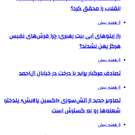
انقلاب را محقق کرد؟
4 هفته پیش
راز زیلوهای آبی بیت رهبری؛ چرا فرش‌های نفیس
هرگز پهن نشدند؟
4 هفته پیش
تصادف مرگبار پراید با درخت در خیابان آل‌احمد
4 هفته پیش
تصاویر جدید از آتش‌سوزی «اکسین پالایش» پلدختر؛
شعله‌ها رو به گسترش است
4 هفته پیش