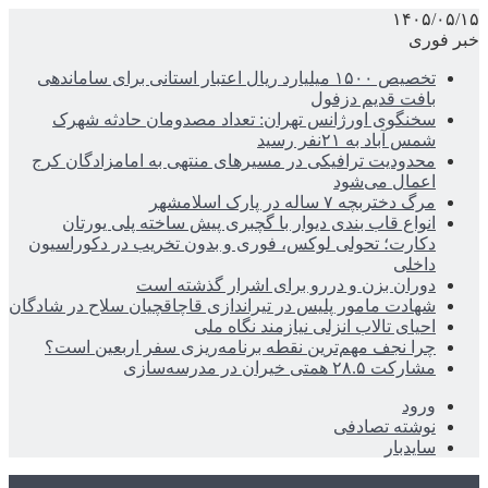
۱۴۰۵/۰۵/۱۵
خبر فوری
تخصیص ۱۵۰۰ میلیارد ریال اعتبار استانی برای ساماندهی
بافت قدیم دزفول
سخنگوی اورژانس تهران: تعداد مصدومان حادثه شهرک
شمس آباد به ۲۱نفر رسید
محدودیت ترافیکی در مسیرهای منتهی به امامزادگان کرج
اعمال می‌شود
مرگ دختربچه ۷ ساله در پارک اسلامشهر
انواع قاب بندی دیوار با گچبری پیش ساخته پلی یورتان
دکارت؛ تحولی لوکس، فوری و بدون تخریب در دکوراسیون
داخلی
دوران بزن و دررو برای اشرار گذشته است
شهادت مامور پلیس در تیراندازی قاچاقچیان سلاح در شادگان
احیای تالاب انزلی نیازمند نگاه ملی
چرا نجف مهم‌ترین نقطه برنامه‌ریزی سفر اربعین است؟
مشارکت ۲۸.۵ همتی خیران در مدرسه‌سازی
ورود
نوشته تصادفی
سایدبار