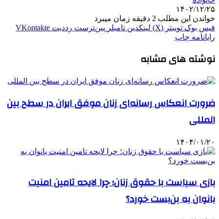
۱۴۰۲/۱۲/۲۵
خواندن این مطلب 2 دقیقه زمان میبرد
فیس بوک
توییتر (X)
لینکدین
‫تامبلر
‫پین‌ترست
‫رددیت
‫VKontakte
رایانامه
چاپ
نوشته های مشابه
ضرورت انعکاس رسانه‌ای زنان موفق ایران در سطح بین
المللی
۱۴۰۴/۰۱/۲۰
بازی سیاست با حقوق زنان؛ چرا لایحه تامین امنیت
بانوان به بن‌بست خورد؟