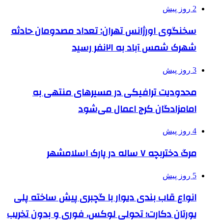
2 روز پیش
سخنگوی اورژانس تهران: تعداد مصدومان حادثه
شهرک شمس آباد به ۲۱نفر رسید
3 روز پیش
محدودیت ترافیکی در مسیرهای منتهی به
امامزادگان کرج اعمال می‌شود
4 روز پیش
مرگ دختربچه ۷ ساله در پارک اسلامشهر
5 روز پیش
انواع قاب بندی دیوار با گچبری پیش ساخته پلی
یورتان دکارت؛ تحولی لوکس، فوری و بدون تخریب