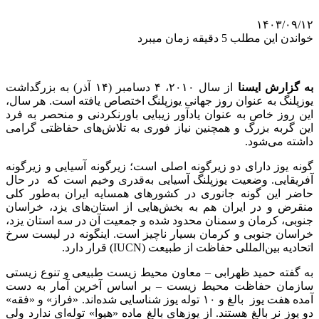
۱۴۰۳/۰۹/۱۲
خواندن این مطلب 5 دقیقه زمان میبرد
به گزارش ایسنا
از سال ۲۰۱۰، ۴ دسامبر (۱۴ آذر) به بزرگداشت
یوزپلنگ به عنوان روز جهانی یوزپلنگ اختصاص یافته است. هر سال،
این روز خاص به عنوان یادآور زیبایی باورنکردنی و منحصر به فرد
این گربه بزرگ و همچنین نیاز فوری به تلاش‌های حفاظتی گرامی
داشته می‌شود.
گونه یوز دارای دو زیرگونه اصلی است؛ زیرگونه آسیایی و زیرگونه
آفریقایی. وضعیت یوزپلنگ آسیایی به‌قدری وخیم است که در حال
حاضر این گونه جانوری در کشورهای همسایه ایران به‌طور کلی
منقرض و در ایران هم به بخش‌هایی از استان‌های یزد، خراسان
جنوبی، کرمان و سمنان محدود شده و جمعیت آن در سه استان یزد،
خراسان جنوبی و کرمان بسیار ناچیز است. اینگونه در لیست سرخ
اتحادیه بین‌المللی حفاظت از طبیعت (IUCN) قرار دارد.
به گفته حمید ظهرابی – معاون محیط زیست طبیعی و تنوع زیستی
سازمان حفاظت محیط زیست – بر اساس آخرین آمار به دست
آمده هفت یوز بالغ و ۱۰ توله یوز شناسایی شده‌اند. «فراز» و «فقه»
دو یوز نر بالغ هستند. از یوزهای بالغ ماده «هیوا» توله‌ای ندارد ولی