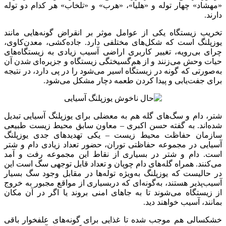
«مهشاد» چهار توله و «هلیا»، «هرب» و «تلخاب» هر کدام دو توله
دارند.
تخریب زیستگاه یکی از عوامل موثر بر انقراض گونه‌هایی مانند
یوزپلنگ است که شکل‌های مختلفی دارد. جاده‌کشی، معدن‌کاوی،
چرای بی‌رویه، تغییر کاربری اراضی آسیب زیادی به زیستگاه‌های
حیات وحش می‌زنند و از هم‌گسیختگی زیستگاه و جزیره‌ای شدن آن
به‌صورتی که گونه در زیستگاه اسیر می‌شود را در پی دارد، در نتیجه
برای جفت‌یابی و پیدا کردن طعمه دچار مشکل می‌شود.
شتر،‌ دام و سگ‌های گله هم به معضلی برای یوزپلنگ آسیایی تبدیل
شده‌اند. به گفته حسن اکبری – معاون سابق محیط زیست طبیعی
سازمان حفاظت محیط زیست – یکی تهدیدهای جدی یوزپلنگ
آسیایی در مجموعه حفاظتی توران، حضور تعداد زیادی دام و شتر
است. دام و شتر در بسیاری از نقاط این مجموعه رفت و آمد
می‌کنند. همراه گله‌های دام چوپان و تعداد قابل توجهی سگ است این
در حالیست که یوزپلنگ به‌ویژه توله‌ها در مقابل وجود سگ بسیار
آسیب‌پذیر هستند، به‌گونه‌ای که دربسیاری از مواقع مجبور به خروج
از زیستگاه می‌شوند تا به جاهای امنی بروند یا اگر در آن مکان
بمانند،‌ آسیب‌ خواهند دید.
خشکسالی هم موجب شده تا غذایی برای گونه‌های علفخوار باقی