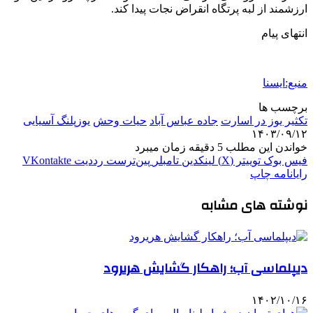
ارزشمند از لبه پرتگاه انقراض نجات پیدا کند.
انتهای پیام
منبع:ایسنا
برچسب ها
تکثیر یوز در اسارت
جاده عباس آباد
حیات وحش
یوزپلنگ آسیایی
۱۴۰۳/۰۹/۱۲
خواندن این مطلب 5 دقیقه زمان میبرد
فیس بوک
توییتر (X)
لینکدین
‫تامبلر
‫پین‌ترست
‫رددیت
‫VKontakte
رایانامه
چاپ
نوشته های مشابه
دیپلماسی آب؛ راهکار گشایش هریرود
۱۴۰۲/۱۰/۱۶