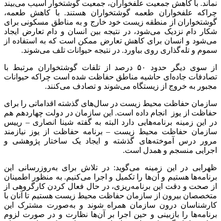
نماند. با کاهش جمعیت علفخواران، جمعیت گوشتخوار آسیب می‌بیند
چراکه علفخواران طعمه گوشتخواران هستند. با کاهش طعمه،
گوشتخواران از منطقه زیست خود خارج و به مناطق مسکونی برای
شکار دام نزدیک می‌شود، در نتیجه بین انسان و دام تعارض ایجاد
می‌شود و انسان برای کاهش تعارض ممکن است که به استفاده از
سموم و تله‌گذاری روی بیاورد. در نتیجه حیوانات تلف می‌شوند.
از سوی دیگر حدود ۵۰ درصد از تلفات گوشتخواران مرتبط با
تصادفات جاده‌ای حاشیه مناطق حفاظت شده است چراکه حیوانات
مجبور به خروج از زیستگاه می‌شوند و تصادف می‌کنند.
سازمان حفاظت محیط زیست در سال‌های گذشته اقداماتی را برای
حفاظت از یوز انجام داده است. این سازمان در دولت چهاردهم هم
در این زمینه برنامه‌هایی دارد البته به گفته شینا انصاری – رییس
سازمان حفاظت محیط زیست – برنامه حفاظت از یوز نیازمند
مرور درس آموخته‌های گذشته و ایجاد یک ساختار پژوهشی و
اجرایی منسجم و همدل است.
ظهرابی در این زمینه می‌گوید: در تلاش برای به‌روزرسانی این
برنامه‌ها هستیم و آن‌ها را تکمیل و اجرا می‌کنیم. به منظور اطمینان
از صحت و دقت این برنامه‌ریزی، در حال فعال کردن کارگروهی از
متخصصان بیرون از سازمان حفاظت محیط زیست هستیم تا آنان با
کارشناسان درون سازمان همراه شوند و به‌صورت مشترک این
برنامه‌ها را بازبینی و حین اجرا بر آن‌ها نظارت و در صورت لزوم