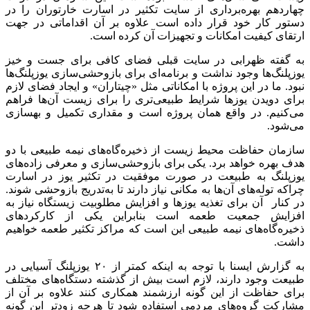
چهاردهم بهره‌برداری از سایت تکثیر در اسارت خارتوران را در
دستور کار خود قرار داده است علاوه بر آن اقداماتی در جهت
ارتقای کیفیت امکانات و تجهیزات آن کرده است.
به گفته ظهرابی در سایت قبلی فضای کافی برای جست و خیز
یوزپلنگ‌ها وجود نداشت و برنامه‌ای برای بازوحشی‌سازی یوزپلنگ‌ها
نبود. ما در این پروژه با امکاناتی مثل «چیتاران» و ایجاد فضای لازم
برای دویدن یوزها شرایط طبیعی‌تری را برای زیست آن‌ها فراهم
می‌کنیم. در واقع همان پروژه است و مقداری تکمیل و بهسازی
می‌شود.
سازمان حفاظت محیط زیست از ذخیره‌گاه‌های نیمه طبیعی با دو
هدف بهره‌ خواهد برد. یکی برای بازوحشی‌سازی و معرفی زاده‌های
یوزپلنگ به طبیعت در صورت موفقیت در تکثیر یوز در اسارت
چراکه توله‌های آن‌ها به مکانی نیاز دارند تا به‌تدریج بازوحشی شوند.
در کنار آن برای تغذیه یوزها و افزایش مطلوبیت زیستگاه نیاز به
افزایش جمعیت طعمه است بنابراین یکی از کارکردهای
ذخیره‌گاه‌های نیمه طبیعی این است که مراکز تکثیر طعمه خواهیم
داشت.
به گزارش ایسنا با توجه به اینکه کمتر از ۲۰ یوزپلنگ آسیایی در
طبیعت وجود دارند، لازم است بیش از گذشته دستگاه‌های مختلف
برای حفاظت از این گونه ارزشمند همکاری کنند علاوه بر آن از
مشارکت گروه‌های مردمی استفاده شود تا هرچه زودتر این گونه