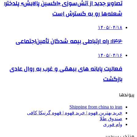
تصاویر جدید از آتش‌سوزی «اکسین پالایش» پلدختر؛
شعله‌ها رو به گسترش است
۱۴۰۵/۰۴/۱۸
۱۴۲۰؛ راه ارتباطی بیمه شدگان تأمین‌اجتماعی
۱۴۰۵/۰۴/۱۶
فعالیت پایانه های بیهقی و غرب به روال عادی
بازگشت
پیوندها
Shipping from china to iran
خرید بهترین قهوه | خرید قهوه | قهوه گرنیکا کافی
صندوق طلا
وام فوری
منتخب سردبیر