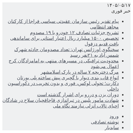
۱۴۰۵/۰۵/۱۷
خبر فوری
پیام تقدیر رئیس سازمان عقیدتی سیاسی فراجا از کارکنان
مجاهد انتظامی
تشریح جزئیات تصادف ۱۲ خودرو با ۱۹ مصدوم
تخصیص ۱۵۰۰ میلیارد ریال اعتبار استانی برای ساماندهی
بافت قدیم دزفول
سخنگوی اورژانس تهران: تعداد مصدومان حادثه شهرک
شمس آباد به ۲۱نفر رسید
محدودیت ترافیکی در مسیرهای منتهی به امامزادگان کرج
اعمال می‌شود
مرگ دختربچه ۷ ساله در پارک اسلامشهر
انواع قاب بندی دیوار با گچبری پیش ساخته پلی یورتان
دکارت؛ تحولی لوکس، فوری و بدون تخریب در دکوراسیون
داخلی
دوران بزن و دررو برای اشرار گذشته است
شهادت مامور پلیس در تیراندازی قاچاقچیان سلاح در شادگان
احیای تالاب انزلی نیازمند نگاه ملی
ورود
نوشته تصادفی
سایدبار