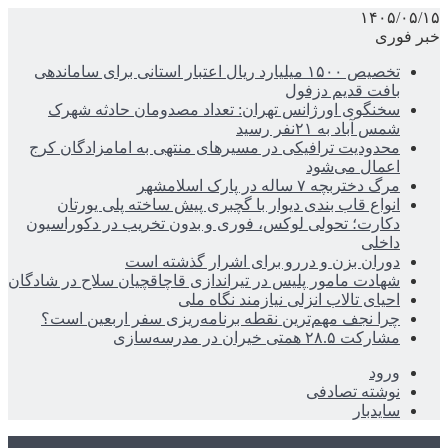
۱۴۰۵/۰۵/۱۵
خبر فوری
تخصیص ۱۵۰۰ میلیارد ریال اعتبار استانی برای ساماندهی
بافت قدیم دزفول
سخنگوی اورژانس تهران: تعداد مصدومان حادثه شهرک
شمس آباد به ۲۱نفر رسید
محدودیت ترافیکی در مسیرهای منتهی به امامزادگان کرج
اعمال می‌شود
مرگ دختربچه ۷ ساله در پارک اسلامشهر
انواع قاب بندی دیوار با گچبری پیش ساخته پلی یورتان
دکارت؛ تحولی لوکس، فوری و بدون تخریب در دکوراسیون
داخلی
دوران بزن و دررو برای اشرار گذشته است
شهادت مامور پلیس در تیراندازی قاچاقچیان سلاح در شادگان
احیای تالاب انزلی نیازمند نگاه ملی
چرا نجف مهم‌ترین نقطه برنامه‌ریزی سفر اربعین است؟
مشارکت ۲۸.۵ همتی خیران در مدرسه‌سازی
ورود
نوشته تصادفی
سایدبار