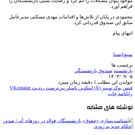
موجود بتوان مشکلات را کم کرد و رضایت نسبی بازنشستگان را
فراهم آورد.
محمودی در پایان از تلاش‌ها و اقدامات مهدی مسکنی مدیرعامل
سابق این صندوق قدردانی کرد.
انتهای پیام
منبع:ایسنا
برچسب ها
بازنشسته
صندوق بازنشستگي
۱۴۰۳/۰۹/۰۵
خواندن این مطلب 1 دقیقه زمان میبرد
فیس بوک
توییتر (X)
لینکدین
‫تامبلر
‫پین‌ترست
‫رددیت
‫VKontakte
رایانامه
چاپ
نوشته های مشابه