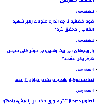
اقدامات شهرداری
3 هفته پیش
قوه قضائیه تا چه اندازه منویات رهبر شهید
انقلاب را محقق کرد؟
4 هفته پیش
راز زیلوهای آبی بیت رهبری؛ چرا فرش‌های نفیس
هرگز پهن نشدند؟
4 هفته پیش
تصادف مرگبار پراید با درخت در خیابان آل‌احمد
4 هفته پیش
تصاویر جدید از آتش‌سوزی «اکسین پالایش» پلدختر؛