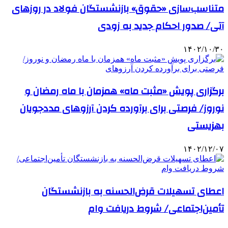
متناسب‌سازی «حقوق» بازنشستگان فولاد در روزهای
آتی/ صدور احکام جدید به زودی
۱۴۰۲/۱۰/۳۰
برگزاری پویش «مثبت ماه» همزمان با ماه رمضان و
نوروز/ فرصتی برای برآورده کردن آرزوهای مددجویان
بهزیستی
۱۴۰۲/۱۲/۰۷
اعطای تسهیلات قرض‌الحسنه به بازنشستگان
تأمین‌اجتماعی/ شروط دریافت وام