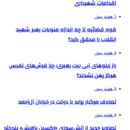
اقدامات شهرداری
3 هفته پیش
قوه قضائیه تا چه اندازه منویات رهبر شهید
انقلاب را محقق کرد؟
4 هفته پیش
راز زیلوهای آبی بیت رهبری؛ چرا فرش‌های نفیس
هرگز پهن نشدند؟
4 هفته پیش
تصادف مرگبار پراید با درخت در خیابان آل‌احمد
4 هفته پیش
تصاویر جدید از آتش‌سوزی «اکسین پالایش» پلدختر؛