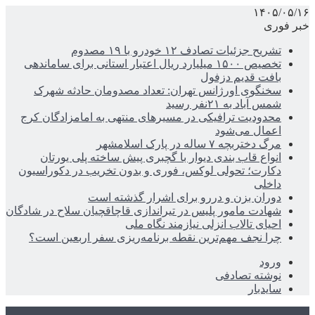
۱۴۰۵/۰۵/۱۶
خبر فوری
تشریح جزئیات تصادف ۱۲ خودرو با ۱۹ مصدوم
تخصیص ۱۵۰۰ میلیارد ریال اعتبار استانی برای ساماندهی
بافت قدیم دزفول
سخنگوی اورژانس تهران: تعداد مصدومان حادثه شهرک
شمس آباد به ۲۱نفر رسید
محدودیت ترافیکی در مسیرهای منتهی به امامزادگان کرج
اعمال می‌شود
مرگ دختربچه ۷ ساله در پارک اسلامشهر
انواع قاب بندی دیوار با گچبری پیش ساخته پلی یورتان
دکارت؛ تحولی لوکس، فوری و بدون تخریب در دکوراسیون
داخلی
دوران بزن و دررو برای اشرار گذشته است
شهادت مامور پلیس در تیراندازی قاچاقچیان سلاح در شادگان
احیای تالاب انزلی نیازمند نگاه ملی
چرا نجف مهم‌ترین نقطه برنامه‌ریزی سفر اربعین است؟
ورود
نوشته تصادفی
سایدبار