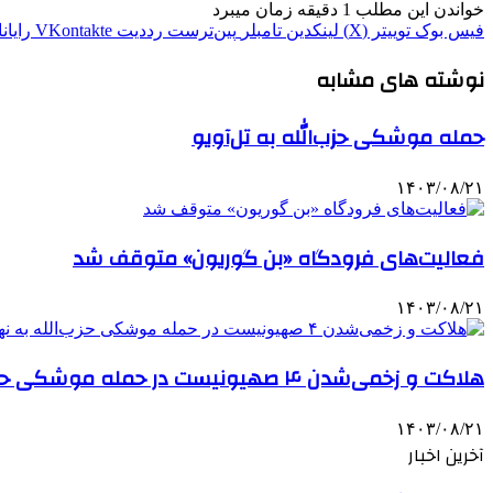
خواندن این مطلب 1 دقیقه زمان میبرد
فیس بوک
توییتر (X)
لینکدین
‫تامبلر
‫پین‌ترست
‫رددیت
‫VKontakte
رایان
نوشته های مشابه
حمله موشکی حزب‌الله به تل‌آویو
۱۴۰۳/۰۸/۲۱
فعالیت‌های فرودگاه «بن گوریون» متوقف شد
۱۴۰۳/۰۸/۲۱
هلاکت و زخمی‌شدن ۴ صهیونیست در حمله موشکی حزب‌الله به نهاریا+فیلم
۱۴۰۳/۰۸/۲۱
آخرین اخبار