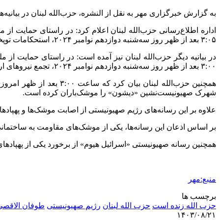
به گزارش خبرگزاری مهر به نقل از النشره، حزب‌الله لبنان در بیان
اداره اطلاع‌رسانی حزب‌الله لبنان اعلام کرد: در راستای حمایت 
۳:۰۵ بعد از ظهر روز سه‌شنبه دوازدهم نوامبر ۲۰۲۴، استحکامات توپخانه‌ای دشمن اسرائیلی در ناویه زیو را با چندین موشک هدف قرار دادند.
در بیانیه دیگر حزب‌الله لبنان نیز آمده است: در راستای حمایت 
۳:۰۰ بعد از ظهر روز سه‌شنبه دوازدهم نوامبر ۲۰۲۴، تجمع نیروهای ارتش دشمن اسرائیلی در شهرک زرعیت را با چندین موشک هدف قرار دادند.
شهرک صهیونیست‌نشین «دیشون» را موشک‌باران کرده است.
علاوه بر این رسانه‌های رژیم صهیونیستی از اصابت موشک‌ها و پهپادها
بر اساس اذعان این رسانه‌ها، یکی از موشک‌های مقاومت به ساختما
همچنین رسانه صهیونیستی «اسرائیل هیوم» از برخورد یکی از پهپادهای
منبع:مهر
برچسب ها
حزب الله زنده است
حزب الله لبنان
رژیم صهیونیستی
طوفان الاقصی
۱۴۰۳/۰۸/۲۱