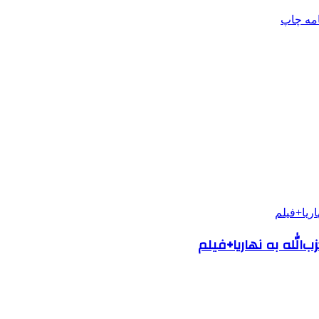
امه
چاپ