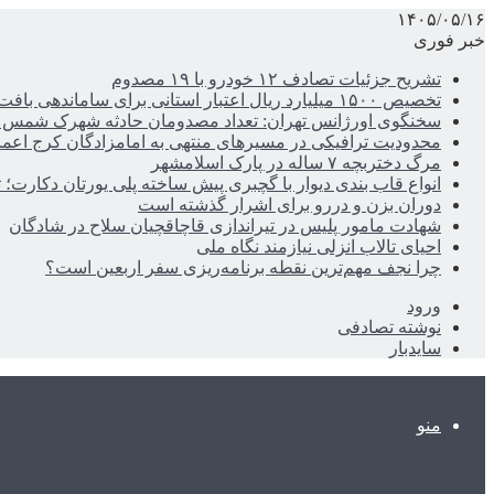
۱۴۰۵/۰۵/۱۶
خبر فوری
تشریح جزئیات تصادف ۱۲ خودرو با ۱۹ مصدوم
تخصیص ۱۵۰۰ میلیارد ریال اعتبار استانی برای ساماندهی بافت قدیم دزفول
سخنگوی اورژانس تهران: تعداد مصدومان حادثه شهرک شمس آباد به ۲۱نف
محدودیت ترافیکی در مسیرهای منتهی به امامزادگان کرج اعم
مرگ دختربچه ۷ ساله در پارک اسلامشهر
انواع قاب بندی دیوار با گچبری پیش ساخته پلی یورتان دکارت
دوران بزن و دررو برای اشرار گذشته است
شهادت مامور پلیس در تیراندازی قاچاقچیان سلاح در شادگان
احیای تالاب انزلی نیازمند نگاه ملی
چرا نجف مهم‌ترین نقطه برنامه‌ریزی سفر اربعین است؟
ورود
نوشته تصادفی
سایدبار
منو