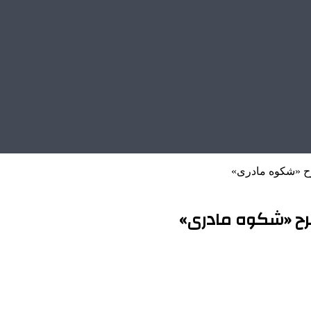
رح «شکوه مادری»
طرح «شکوه مادری»