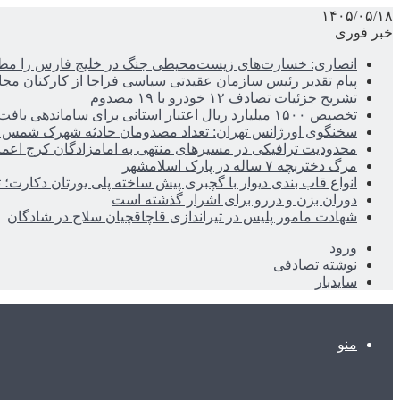
۱۴۰۵/۰۵/۱۸
خبر فوری
انصاری: خسارت‌های زیست‌محیطی جنگ در خلیج فارس را مطالب
پیام تقدیر رئیس سازمان عقیدتی سیاسی فراجا از کارکنان مجا
تشریح جزئیات تصادف ۱۲ خودرو با ۱۹ مصدوم
تخصیص ۱۵۰۰ میلیارد ریال اعتبار استانی برای ساماندهی بافت قدیم دزفول
سخنگوی اورژانس تهران: تعداد مصدومان حادثه شهرک شمس آباد به ۲۱نف
محدودیت ترافیکی در مسیرهای منتهی به امامزادگان کرج اعم
مرگ دختربچه ۷ ساله در پارک اسلامشهر
انواع قاب بندی دیوار با گچبری پیش ساخته پلی یورتان دکارت
دوران بزن و دررو برای اشرار گذشته است
شهادت مامور پلیس در تیراندازی قاچاقچیان سلاح در شادگان
ورود
نوشته تصادفی
سایدبار
منو