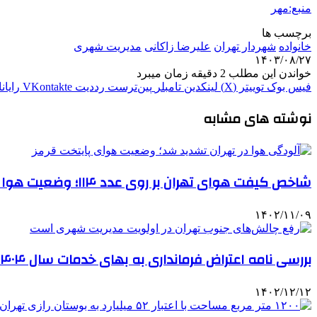
منبع:مهر
برچسب ها
خانواده
شهردار تهران
علیرضا زاکانی
مدیریت شهری
۱۴۰۳/۰۸/۲۷
خواندن این مطلب 2 دقیقه زمان میبرد
فیس بوک
توییتر (X)
لینکدین
‫تامبلر
‫پین‌ترست
‫رددیت
‫VKontakte
رایان
نوشته های مشابه
شاخص کیفت هوای تهران بر روی عدد ۱۱۴؛ وضعیت هوا نارنجی
۱۴۰۲/۱۱/۰۹
بررسی نامه اعتراض فرمانداری به بهای خدمات سال ۱۴۰۴
۱۴۰۲/۱۲/۱۲