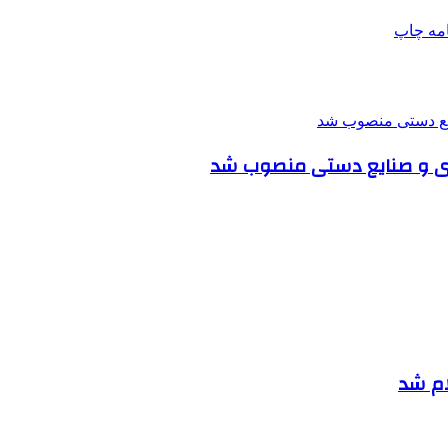
امه
چاپ
گری و صنایع دستی منصوب شد
ام شد