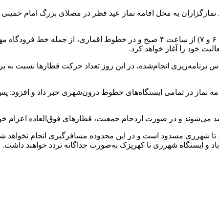
نمازگزاران به محل اقامه نماز عید فطر در مصلای بزرگ امام خمینی 
وی با اشاره به اینکه سرویس‌دهی در خطوط درون‌شهری (۱، ۲، ۳، ۴، ۶ و ۷) از ساعت ۴ ص
س برنامه‌ریزی انجام‌شده، در این روز تعداد حرکت قطارها نسبت به 
رائه خدمات رایگان از ساعت ۴ صبح تا زمان اقامه نماز در تمامی ایستگاه‌های خطوط درون‌شهری 
صد می‌شوند و در صورت ازدحام جمعیت، قطارهای فوق‌العاده اعزام خو
د تا شهرری مسدود است و در این محدوده
مسافرگیری
انجام نخواهد 
اد و ایستگاه شهرری تا کهریزک به‌صورت جداگانه تردد خواهند داشت.