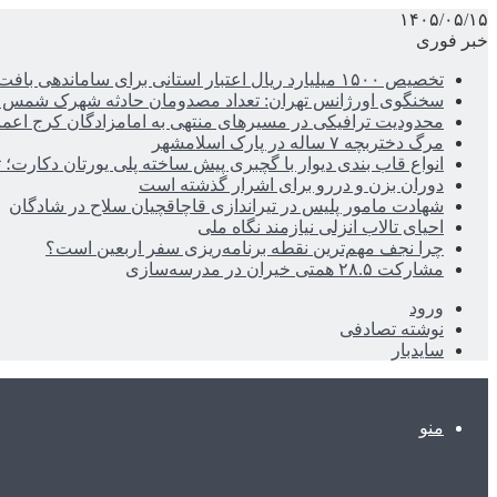
۱۴۰۵/۰۵/۱۵
خبر فوری
تخصیص ۱۵۰۰ میلیارد ریال اعتبار استانی برای ساماندهی بافت قدیم دزفول
سخنگوی اورژانس تهران: تعداد مصدومان حادثه شهرک شمس آباد به ۲۱نف
محدودیت ترافیکی در مسیرهای منتهی به امامزادگان کرج اعم
مرگ دختربچه ۷ ساله در پارک اسلامشهر
انواع قاب بندی دیوار با گچبری پیش ساخته پلی یورتان دکارت
دوران بزن و دررو برای اشرار گذشته است
شهادت مامور پلیس در تیراندازی قاچاقچیان سلاح در شادگان
احیای تالاب انزلی نیازمند نگاه ملی
چرا نجف مهم‌ترین نقطه برنامه‌ریزی سفر اربعین است؟
مشارکت ۲۸.۵ همتی خیران در مدرسه‌سازی
ورود
نوشته تصادفی
سایدبار
منو