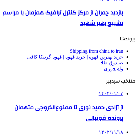
بازدید چمران از مرکز کنترل ترافیک همزمان با مراسم
تشییع رهبر شهید
پیوندها
Shipping from china to iran
خرید بهترین قهوه | خرید قهوه | قهوه گرنیکا کافی
صندوق طلا
وام فوری
منتخب سردبیر
۱۴۰۴/۰۱/۰۳
از آزادی حمید نوری تا ممنوع‌الخروجی متهمان
پرونده فوتبالی
۱۴۰۲/۱۱/۱۸