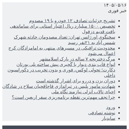
۱۴۰۵/۰۵/۱۶
خبر فوری
تشریح جزئیات تصادف ۱۲ خودرو با ۱۹ مصدوم
تخصیص ۱۵۰۰ میلیارد ریال اعتبار استانی برای ساماندهی
بافت قدیم دزفول
سخنگوی اورژانس تهران: تعداد مصدومان حادثه شهرک
شمس آباد به ۲۱نفر رسید
محدودیت ترافیکی در مسیرهای منتهی به امامزادگان کرج
اعمال می‌شود
مرگ دختربچه ۷ ساله در پارک اسلامشهر
انواع قاب بندی دیوار با گچبری پیش ساخته پلی یورتان
دکارت؛ تحولی لوکس، فوری و بدون تخریب در دکوراسیون
داخلی
دوران بزن و دررو برای اشرار گذشته است
شهادت مامور پلیس در تیراندازی قاچاقچیان سلاح در شادگان
احیای تالاب انزلی نیازمند نگاه ملی
چرا نجف مهم‌ترین نقطه برنامه‌ریزی سفر اربعین است؟
ورود
نوشته تصادفی
سایدبار