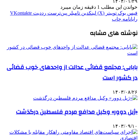
۱۴۰۴/۰۱/۲۹
خواندن این مطلب 1 دقیقه زمان میبرد
فیس بوک
توییتر (X)
لینکدین
‫تامبلر
‫پین‌ترست
‫رددیت
‫VKontakte
رایانامه
چاپ
نوشته های مشابه
بابایی: مجتمع قضائی عدالت از واحدهای خوب قضائی
در کشور است
۱۴۰۳/۰۸/۲۶
«ژیل دوور» وکیل مدافع مردم فلسطین درگذشت
۱۴۰۳/۰۹/۱۰