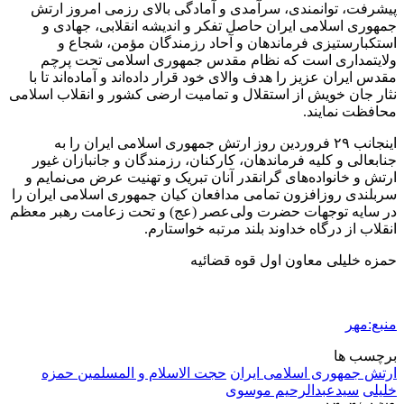
پیشرفت، توانمندی، سرآمدی و آمادگی بالای رزمی امروز ارتش
جمهوری اسلامی ایران حاصل تفکر و اندیشه انقلابی، جهادی و
استکبارستیزی فرماندهان و آحاد رزمندگان مؤمن، شجاع و
ولایتمداری است که نظام مقدس جمهوری اسلامی تحت پرچم
مقدس ایران عزیز را هدف والای خود قرار داده‌اند و آماده‌اند تا با
نثار جان خویش از استقلال و تمامیت ارضی کشور و انقلاب اسلامی
محافظت نمایند.
اینجانب ۲۹ فروردین روز ارتش جمهوری اسلامی ایران را به
جنابعالی و کلیه فرماندهان، کارکنان، رزمندگان و جانبازان غیور
ارتش و خانواده‌های گرانقدر آنان تبریک و تهنیت عرض می‌نمایم و
سربلندی روزافزون تمامی مدافعان کیان جمهوری اسلامی ایران را
در سایه توجهات حضرت ولی‌عصر (
عج
) و تحت زعامت رهبر معظم
انقلاب از درگاه خداوند بلند مرتبه خواستارم.
حمزه خلیلی معاون اول قوه قضائیه
منبع:مهر
برچسب ها
ارتش جمهوری اسلامی ایران
حجت الاسلام و المسلمین حمزه
خلیلی
سیدعبدالرحیم موسوی