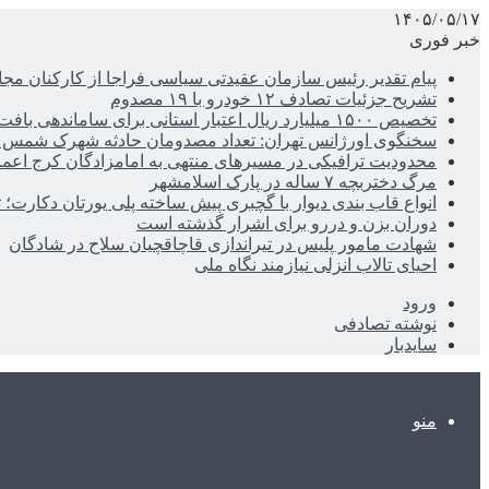
۱۴۰۵/۰۵/۱۷
خبر فوری
پیام تقدیر رئیس سازمان عقیدتی سیاسی فراجا از کارکنان مجا
تشریح جزئیات تصادف ۱۲ خودرو با ۱۹ مصدوم
تخصیص ۱۵۰۰ میلیارد ریال اعتبار استانی برای ساماندهی بافت قدیم دزفول
سخنگوی اورژانس تهران: تعداد مصدومان حادثه شهرک شمس آباد به ۲۱نف
محدودیت ترافیکی در مسیرهای منتهی به امامزادگان کرج اعم
مرگ دختربچه ۷ ساله در پارک اسلامشهر
انواع قاب بندی دیوار با گچبری پیش ساخته پلی یورتان دکارت
دوران بزن و دررو برای اشرار گذشته است
شهادت مامور پلیس در تیراندازی قاچاقچیان سلاح در شادگان
احیای تالاب انزلی نیازمند نگاه ملی
ورود
نوشته تصادفی
سایدبار
منو