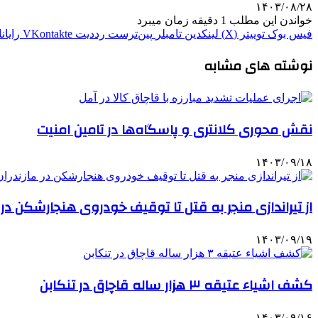
۱۴۰۳/۰۸/۲۸
خواندن این مطلب 1 دقیقه زمان میبرد
فیس بوک
توییتر (X)
لینکدین
‫تامبلر
‫پین‌ترست
‫رددیت
‫VKontakte
رایان
نوشته های مشابه
نقش محوری کلانتری و پاسگاه‌ها در تامین امنیت
۱۴۰۳/۰۹/۱۸
از تیراندازی منجر به قتل تا توقیف خودروی هنجارشکن در م
۱۴۰۳/۰۹/۱۹
کشف اشیاء عتیقه ۳ هزار ساله قاچاق در تنکابن
۱۴۰۳/۰۹/۱۶