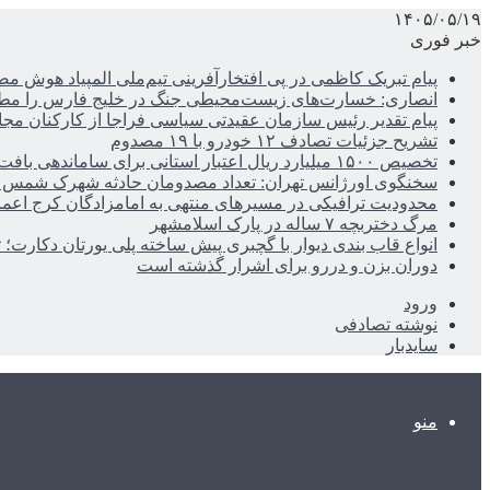
۱۴۰۵/۰۵/۱۹
خبر فوری
پیام تبریک کاظمی در پی افتخارآفرینی تیم‌ملی المپیاد هوش م
انصاری: خسارت‌های زیست‌محیطی جنگ در خلیج فارس را مطالب
پیام تقدیر رئیس سازمان عقیدتی سیاسی فراجا از کارکنان مجا
تشریح جزئیات تصادف ۱۲ خودرو با ۱۹ مصدوم
تخصیص ۱۵۰۰ میلیارد ریال اعتبار استانی برای ساماندهی بافت قدیم دزفول
سخنگوی اورژانس تهران: تعداد مصدومان حادثه شهرک شمس آباد به ۲۱نف
محدودیت ترافیکی در مسیرهای منتهی به امامزادگان کرج اعم
مرگ دختربچه ۷ ساله در پارک اسلامشهر
انواع قاب بندی دیوار با گچبری پیش ساخته پلی یورتان دکارت
دوران بزن و دررو برای اشرار گذشته است
ورود
نوشته تصادفی
سایدبار
منو