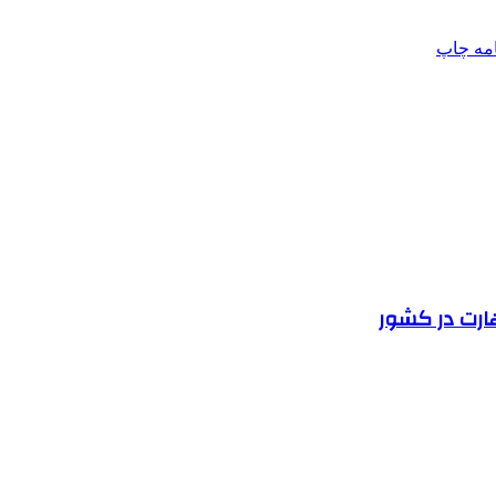
امه
چاپ
هارت در کشور