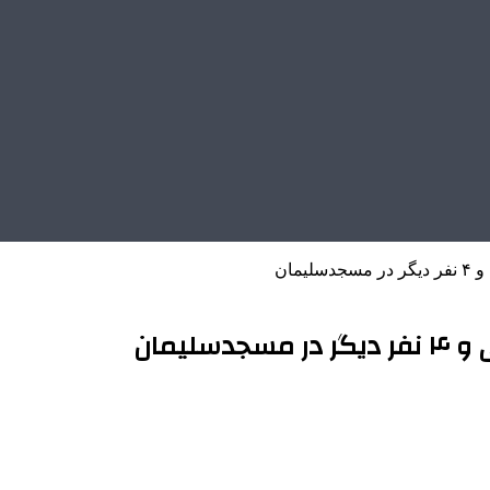
مان
یمان