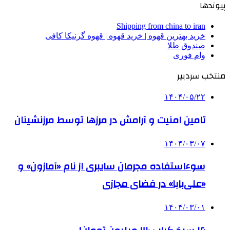
پیوندها
Shipping from china to iran
خرید بهترین قهوه | خرید قهوه | قهوه گرنیکا کافی
صندوق طلا
وام فوری
منتخب سردبیر
۱۴۰۴/۰۵/۲۲
تامین امنیت و آرامش در مرزها توسط مرزنشینان
۱۴۰۴/۰۳/۰۷
سوءاستفاده مجرمان سایبری از نام «آمازون» و
«علی‌بابا» در فضای مجازی
۱۴۰۴/۰۳/۰۱