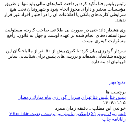
رئیس پلیس فتا تأکید کرد: پرداخت کمک‌های مالی باید تنها از طریق
مؤسسات معتبر و دارای مجوز انجام شود و شهروندان تحت هیچ
شرایطی کارت‌های بانکی یا اطلاعات آن را در اختیار افراد غیر قرار
ندهند.
وی هشدار داد: حتی در صورت بی‌اطلاعی صاحب کارت، مسئولیت
سوءاستفاده‌های انجام شده بر عهده اوست و جهل به قانون، رافع
مسئولیت کیفری نیست.
سردار گودرزی بیان کرد: تا کنون بیش از ۵۰ نفر از مالباختگان این
پرونده شناسایی شده‌اند و بررسی‌های پلیس برای شناسایی سایر
قربانیان ادامه دارد.
منبع:مهر
برچسب ها
پلیس فتا
پلیس فتا تهران
سردار گودرزی
ماه مبارك رمضان
۱۴۰۴/۰۱/۰۵
خواندن این مطلب 1 دقیقه زمان میبرد
فیس بوک
توییتر (X)
لینکدین
‫تامبلر
‫پین‌ترست
‫رددیت
‫VKontakte
رایانامه
چاپ