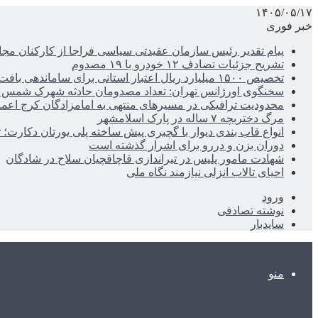
۱۴۰۵/۰۵/۱۷
خبر فوری
پیام تقدیر رئیس سازمان عقیدتی سیاسی فراجا از کارکنان مجا
تشریح جزئیات تصادف ۱۲ خودرو با ۱۹ مصدوم
تخصیص ۱۵۰۰ میلیارد ریال اعتبار استانی برای ساماندهی بافت قدیم دزفول
سخنگوی اورژانس تهران: تعداد مصدومان حادثه شهرک شمس آباد به ۲۱نف
محدودیت ترافیکی در مسیرهای منتهی به امامزادگان کرج اعم
مرگ دختربچه ۷ ساله در پارک اسلامشهر
انواع قاب بندی دیوار با گچبری پیش ساخته پلی یورتان دکارت
دوران بزن و دررو برای اشرار گذشته است
شهادت مامور پلیس در تیراندازی قاچاقچیان سلاح در شادگان
احیای تالاب انزلی نیازمند نگاه ملی
ورود
نوشته تصادفی
سایدبار
منو