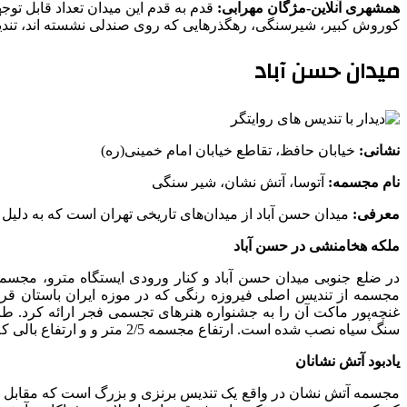
همشهری آنلاین-مژگان مهرابی:
قدم به قدم این میدان تعداد قابل 
کوروش کبیر، شیرسنگی، رهگذرهایی که روی صندلی نشسته اند، تندیس م
میدان حسن آباد
نشانی:
خیابان حافظ، تقاطع خیابان امام خمینی(ره)
نام مجسمه:
آتوسا، آتش نشان، شیر سنگی
معرفی:
میدان حسن آباد از میدان‌های تاریخی تهران است که به دلی
ملکه هخامنشی در حسن آباد
در ضلع جنوبی میدان حسن آباد و کنار ورودی ایستگاه مترو، مجس
غنچه‌پور ماکت آن را به جشنواره هنرهای تجسمی فجر ارائه کرد. ط
سنگ سیاه نصب شده است. ارتفاع مجسمه 2/5 متر و و ارتفاع بالی که در کنار سردیس قرار دارد 5/4 است.
یادبود آتش نشانان