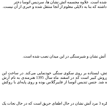
د شده است. علاوه مجسمه آتش نشان ها، سردیس آتوسا دختر
 که بنا به دلایلی معلوم از آنجا منتقل شده و خبری از آن نیست.
سا، آتش نشان و شیرسنگی در این میدان نصب شده است.
تش، ایستاده بر روی سکوی سنگی خودنمایی می‌کند. در ساخت این
مجسمه از تندیس اصلی فیروزه رنگی که در موزه ایران باستان قرار دارد، الهام گرفته شده است. این تندیس منسوب به آتوسا دختر کوروش کبیر است که در اسفند ماه سال 1395 هنرمندی به نام آرش
شد. جنس تندیس آتوسا از فایبرگلاس بوده و روی پایه‌ای با روکش
مجسمه آتش نشان در واقع یک تندیس برنزی و بزرگ است که مقابل ایستگاه آتش نشانی میدان حسن آباد قرار دارد. این مجسمه در واقع پیکره 3 مرد آتش نشان در حال اطفای حریق است که در حال نجات یک