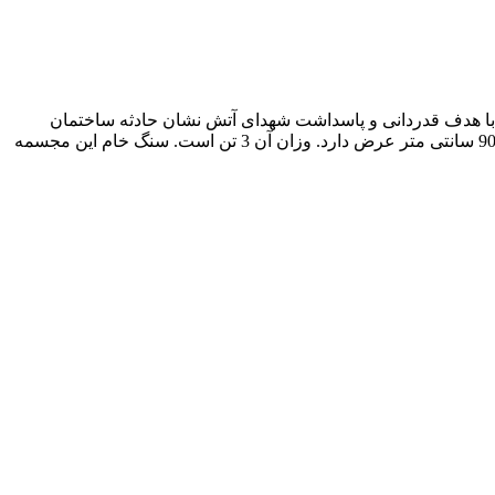
 با هدف قدردانی و پاسداشت شهدای آتش نشان حادثه ساختمان
پلاسکو در اردیبهشت سال 1396 روبروی پایگاه آتش نشانی نصب شد. مجسمه «برد شیر» از جنس سنگ بوده و یک متر طول و 05/1 ارتفاع و 90 سانتی متر عرض دارد. وزان آن 3 تن است. سنگ خام این مجسمه