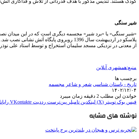
کودک هستند. تندیس مذکور با هدف قدردانی از تلاش و فداکاری آتش‌نشان‌ها ت
شیر سنگی
«شیر سنگی» یا «برد شیر» مجسمه دیگری است که در این میدان نصب
از معدنی در نزدیکی مسجد سلیمان استخراج و توسط استاد علی نوذ
منبع:همشهری آنلاین
برچسب ها
تاریخ - باستان‌ شناسی
شعر و شاعر
مجسمه
۱۴۰۲/۱۲/۰۴
خواندن این مطلب 2 دقیقه زمان میبرد
فیس بوک
توییتر (X)
لینکدین
‫تامبلر
‫پین‌ترست
‫رددیت
‫VKontakte
رایان
نوشته های مشابه