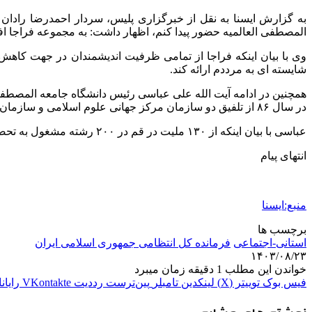
به گزارش ایسنا به نقل از خبرگزاری پلیس، سردار احمدرضا رادان
المصطفی العالمیه حضور پیدا کنم، اظهار داشت: به مجموعه فراجا افت
وی با بیان اینکه فراجا از تمامی ظرفیت اندیشمندان در جهت کاه
شایسته ای به مرددم ارائه کند.
همچنین در ادامه آیت الله علی عباسی رئیس دانشگاه جامعه المصطف
در سال ۸۶ از تلفیق دو سازمان مرکز جهانی علوم اسلامی و سازمان مدارس حوزه‌های علمیه خارج از کشور، جامعه المصطفی العالمیه ایجاد و فعالیت خود را آغاز کرد.
عباسی با بیان اینکه از ۱۳۰ ملیت در قم در ۲۰۰ رشته مشغول به تحصیل هستند از زحمات فراجا و همچنین انتظامی استان در بخش های مختلف قدردانی کرد.
انتهای پیام
منبع:ایسنا
برچسب ها
استانی-اجتماعی
فرمانده کل انتظامی جمهوری اسلامی ایران
۱۴۰۳/۰۸/۲۳
خواندن این مطلب 1 دقیقه زمان میبرد
فیس بوک
توییتر (X)
لینکدین
‫تامبلر
‫پین‌ترست
‫رددیت
‫VKontakte
رایان