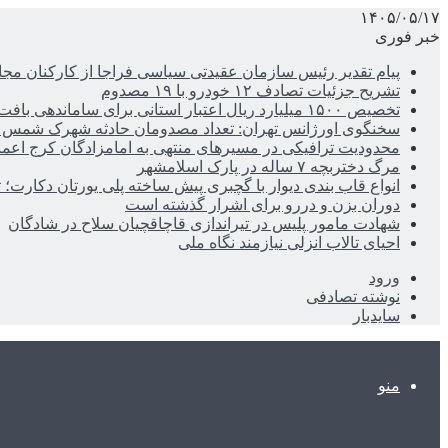
۱۴۰۵/۰۵/۱۷
خبر فوری
پیام تقدیر رئیس سازمان عقیدتی سیاسی فراجا از کارکنان مجا
تشریح جزئیات تصادف ۱۲ خودرو با ۱۹ مصدوم
تخصیص ۱۵۰۰ میلیارد ریال اعتبار استانی برای ساماندهی بافت قدیم دزفول
سخنگوی اورژانس تهران: تعداد مصدومان حادثه شهرک شمس آباد به ۲۱نف
محدودیت ترافیکی در مسیرهای منتهی به امامزادگان کرج اعم
مرگ دختربچه ۷ ساله در پارک اسلامشهر
انواع قاب بندی دیوار با گچبری پیش ساخته پلی یورتان دکارت
دوران بزن و دررو برای اشرار گذشته است
شهادت مامور پلیس در تیراندازی قاچاقچیان سلاح در شادگان
احیای تالاب انزلی نیازمند نگاه ملی
ورود
نوشته تصادفی
سایدبار
منو