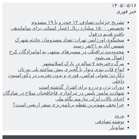
۱۴۰۵/۰۵/۱۶
خبر فوری
تشریح جزئیات تصادف ۱۲ خودرو با ۱۹ مصدوم
تخصیص ۱۵۰۰ میلیارد ریال اعتبار استانی برای ساماندهی
بافت قدیم دزفول
سخنگوی اورژانس تهران: تعداد مصدومان حادثه شهرک
شمس آباد به ۲۱نفر رسید
محدودیت ترافیکی در مسیرهای منتهی به امامزادگان کرج
اعمال می‌شود
مرگ دختربچه ۷ ساله در پارک اسلامشهر
انواع قاب بندی دیوار با گچبری پیش ساخته پلی یورتان
دکارت؛ تحولی لوکس، فوری و بدون تخریب در دکوراسیون
داخلی
دوران بزن و دررو برای اشرار گذشته است
شهادت مامور پلیس در تیراندازی قاچاقچیان سلاح در شادگان
احیای تالاب انزلی نیازمند نگاه ملی
چرا نجف مهم‌ترین نقطه برنامه‌ریزی سفر اربعین است؟
ورود
نوشته تصادفی
سایدبار