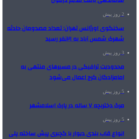
ساماندهی بافت قدیم دزفول
2 روز پیش
سخنگوی اورژانس تهران: تعداد مصدومان حادثه
شهرک شمس آباد به ۲۱نفر رسید
3 روز پیش
محدودیت ترافیکی در مسیرهای منتهی به
امامزادگان کرج اعمال می‌شود
5 روز پیش
مرگ دختربچه ۷ ساله در پارک اسلامشهر
5 روز پیش
انواع قاب بندی دیوار با گچبری پیش ساخته پلی