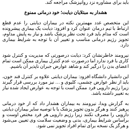
باید برای مشاوره نزد روانپزشک مراجعه کند.
هشدار به مبتلایان دیابت؛ خود درمانی ممنوع
این متخصص غدد مهمترین نکته در بیماران دیابتی را عدم قطع
ارتباط با تیم درمان عنوان کرد و افزود: دیابت یک بیماری پیشرونده
است که مدام باید فرد تحت نظر پزشک باشد و نیاز به پایش مداوم،
تجویز رژیم درمانی مناسب و تغییر آن با توجه به شرایط بیماری
دارد.
نیرومند خاطرنشان کرد: دیابت درصورتی که مدیریت و کنترل شود
کاری با فرد ندارد اما درصورت عدم کنترل بیماری ممکن است تمام
اعضای بدن را درگیر کند و شاهد عوارض جبران ناپذیر آن باشیم.
این دانشیار دانشگاه افزود: بیماران دیابتی علاوه بر کنترل قند خون،
باید از نظر عوارض چشمی، کلیوی و … نیز مورد بررسی قرار گیرند
زیرا رژیم دارویی فرد ممکن است با توجه به عوارض ایجاد شده نیاز
به تغییر داشته باشد.
به گزارش وبدا، نیرومند به بیماران هشدار داد که از خود درمانی
پرهیز کنند و هرگز بدون تجویز پزشک یا با توصیه سایر بیماران دیابتی
دارویی را مصرف نکنند زیرا رژیم دارویی هر فرد مختص اوست و
براساس شرایط بیماری، بدنی و وضعیت سلامت وی تعیین می‌شود
و هرگز یک نسخه برای تمام افراد تجویز نمی شود.