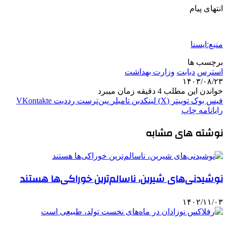
انتهای پیام
منبع:ایسنا
برچسب ها
استرس
دیابت
وزارت بهداشت
۱۴۰۳/۰۸/۲۳
خواندن این مطلب 4 دقیقه زمان میبرد
فیس بوک
توییتر (X)
لینکدین
‫تامبلر
‫پین‌ترست
‫رددیت
‫VKontakte
رایانامه
چاپ
نوشته های مشابه
نوشیدنی‌های شیرین، ناسالم‌ترین خوراکی‌ها هستند
۱۴۰۲/۱۱/۰۳