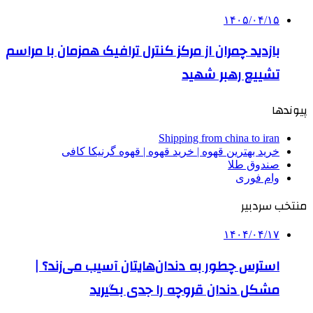
۱۴۰۵/۰۴/۱۵
بازدید چمران از مرکز کنترل ترافیک همزمان با مراسم
تشییع رهبر شهید
پیوندها
Shipping from china to iran
خرید بهترین قهوه | خرید قهوه | قهوه گرنیکا کافی
صندوق طلا
وام فوری
منتخب سردبیر
۱۴۰۴/۰۴/۱۷
استرس چطور به دندان‌هایتان آسیب می‌زند؟ |
مشکل دندان‌ قروچه را جدی بگیرید