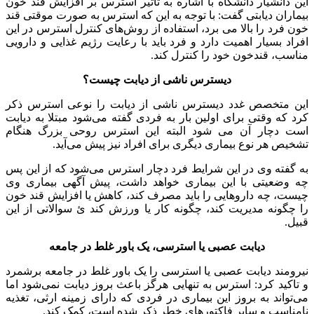
این دانشیار دانشگاه با اشاره به تاثیر استرس بر افزایش قند خون
بیماران دیابتی گفت: با توجه به این که استرس به صورت موقتی قند
خون فرد را بالا می برد، استفاده از روش‌های کنترل استرس در این
افراد بسیار اهمیت دارد و فرد باید با رعایت رژیم غذایی و دارویی
مناسب، قندخون خود را کنترل کند.
دیسترس ناشی از دیابت چیست؟
این متخصص غدد دیسترس ناشی از دیابت را نوعی استرس ذکر
کرد که وقتی برای اولین بار به فردی گفته می‌شود مبتلا به دیابت
است دچار آن می شود البته این استرس روحی بزرگ هنگام
تشخیص هر نوع بیماری دیگری برای افراد نیز پیش می‌آید.
به گفته وی در این شرایط فرد دچار استرس می‌شود که از این پس
چه وضعیتی با این بیماری خواهد داشت، پیش آگهی بیماری وی
چیست، چه داروهایی را باید مصرف کند، کاهش یا افزایش قند خون
را چگونه مدیریت کند، چگونه کار یا ورزش کند ئ سوالاتی از این
قبیل.
دیابت عصبی یا استرسی، یک باور غلط در جامعه
نیرومند دیابت عصبی یا استرسی را یک باور غلط در جامعه برشمرد
و تاکید کرد: استرس به تنهایی هرگز باعث بروز دیابت نمی‌شود اما
می‌تواند به بروز این بیماری در فردی که دارای زمینه ارثی، تغذیه
نامناسب و سایر فاکتورهای خطر ذکر شده است، کمک کند.