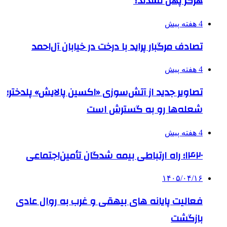
هرگز پهن نشدند؟
4 هفته پیش
تصادف مرگبار پراید با درخت در خیابان آل‌احمد
4 هفته پیش
تصاویر جدید از آتش‌سوزی «اکسین پالایش» پلدختر؛
شعله‌ها رو به گسترش است
4 هفته پیش
۱۴۲۰؛ راه ارتباطی بیمه شدگان تأمین‌اجتماعی
۱۴۰۵/۰۴/۱۶
فعالیت پایانه های بیهقی و غرب به روال عادی
بازگشت