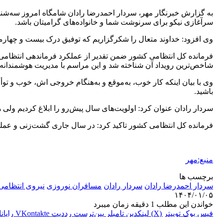
به گزارش خبرنگار مهر، سردار احمدرضا رادان شامگاه امروز سه‌شن
سرآغازی نیکو برای سرنوشت شما و خانواده‌های
گرامیتان
باشد.
وی افزود: خداوند متعال را شکرگزاریم که توفیق درک بیست و چهارمی
شاخص‌ترین رویداد آن شناخته شد و این مراسم با مدیریت هوشمندانه و
وی با بیان اینکه کار خوب، به‌موقع و به‌هنگام خروجی
اش
، خوب و توأ
باشید.
سردار رادان عنوان کرد: اولویت‌های سال پیش‌رو را ابلاغ کردیم ولی 
فرمانده کل انتظامی کشور تاکید کرد: در سال جاری گشت‌زنی و عملیات
منبع:مهر
برچسب ها
سردار احمدرضا رادان
سردار رادان
مسافران نوروزی
نیروی انتظامی
۱۴۰۴/۰۱/۰۵
خواندن این مطلب 1 دقیقه زمان میبرد
فیس بوک
توییتر (X)
لینکدین
‫تامبلر
‫پین‌ترست
‫رددیت
‫VKontakte
رایان