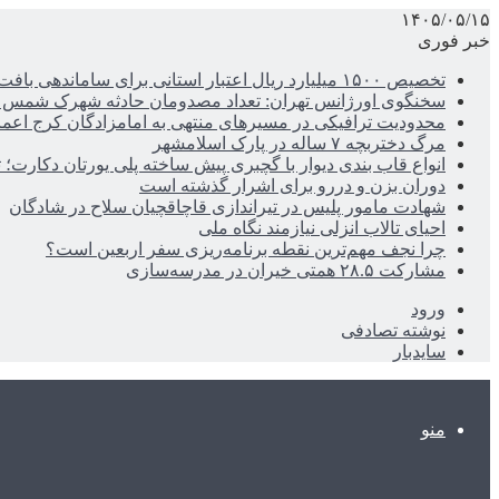
۱۴۰۵/۰۵/۱۵
خبر فوری
تخصیص ۱۵۰۰ میلیارد ریال اعتبار استانی برای ساماندهی بافت قدیم دزفول
سخنگوی اورژانس تهران: تعداد مصدومان حادثه شهرک شمس آباد به ۲۱نف
محدودیت ترافیکی در مسیرهای منتهی به امامزادگان کرج اعم
مرگ دختربچه ۷ ساله در پارک اسلامشهر
انواع قاب بندی دیوار با گچبری پیش ساخته پلی یورتان دکارت
دوران بزن و دررو برای اشرار گذشته است
شهادت مامور پلیس در تیراندازی قاچاقچیان سلاح در شادگان
احیای تالاب انزلی نیازمند نگاه ملی
چرا نجف مهم‌ترین نقطه برنامه‌ریزی سفر اربعین است؟
مشارکت ۲۸.۵ همتی خیران در مدرسه‌سازی
ورود
نوشته تصادفی
سایدبار
منو