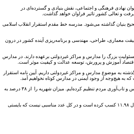
ن نهادی فرهنگی و اجتماعی، نقش بنیادی و گسترده‌ای در
شرفت و تعالی کشور تاثیر فراوان خواهد گذاشت.
 صحیح بنیان گذاشته می‌شود. مدرسه خط مقدم استقرار انقلاب اسلامی
حقیقت معماری، طراحی، مهندسی و برنامه‌ریزی آینده کشور در درون
مسئولیت بزرگ را مدارس و مراکز غیردولتی برعهده دارند. در مدارس
ه اقتصاد آموزش و پرورش، توسعه عدالت و کیفیت موثر است.
شته به موضوع مدارس و مراکز غیردولتی داریم. آیین نامه استقرار
ه هیچ‌وجه از وجود ایمنی در مدارس کوتاه نخواهیم آمد.
محمودزاده در رابطه با شهریه مدارس غیردولتی گفت: سقف شهریه مدارس را براساس فاکتورهای مختلفی از جمله هزینه‌های جاری مدارس و تاب‌آوری مردم تنظیم کرده‌ایم. میزان شهریه را از ۳۸ درصد به
وی ادامه داد: طی تحلیل داده‌ها و نتایح امتحانات نهایی دوره دوم متوسطه مدارس غیر دولتی، در سال جاری خراسان رضوی رتبه ۶ را با معدل ۱۱.۹۸ کسب کرده است و در کل عدد مناسبی نیست که بایستی