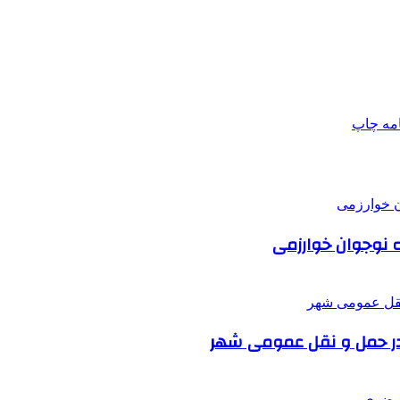
امه
چاپ