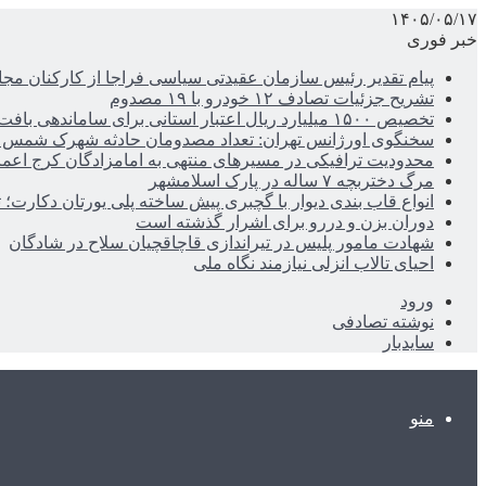
۱۴۰۵/۰۵/۱۷
خبر فوری
پیام تقدیر رئیس سازمان عقیدتی سیاسی فراجا از کارکنان مجا
تشریح جزئیات تصادف ۱۲ خودرو با ۱۹ مصدوم
تخصیص ۱۵۰۰ میلیارد ریال اعتبار استانی برای ساماندهی بافت قدیم دزفول
سخنگوی اورژانس تهران: تعداد مصدومان حادثه شهرک شمس آباد به ۲۱نف
محدودیت ترافیکی در مسیرهای منتهی به امامزادگان کرج اعم
مرگ دختربچه ۷ ساله در پارک اسلامشهر
انواع قاب بندی دیوار با گچبری پیش ساخته پلی یورتان دکارت
دوران بزن و دررو برای اشرار گذشته است
شهادت مامور پلیس در تیراندازی قاچاقچیان سلاح در شادگان
احیای تالاب انزلی نیازمند نگاه ملی
ورود
نوشته تصادفی
سایدبار
منو