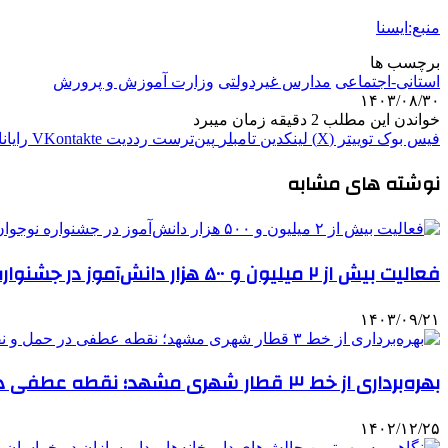
منبع:ایسنا
برچسب ها
استانی-اجتماعی
مدارس غیردولتی
وزارت آموزش و پرورش
۱۴۰۳/۰۸/۳۰
خواندن این مطلب 2 دقیقه زمان میبرد
فیس بوک
توییتر (X)
لینکدین
‫تامبلر
‫پین‌ترست
‫رددیت
‫VKontakte
رایان
نوشته های مشابه
فعالیت بیش از ۲ میلیون و ۵۰۰ هزار دانش‌آموز در جشنواره نوجوان خوارزمی
۱۴۰۳/۰۹/۲۱
بهره‌برداری از خط ۳ قطار شهری مشهد؛ نقطه عطفی در حمل و نقل عمومی شهر
۱۴۰۲/۱۲/۲۵