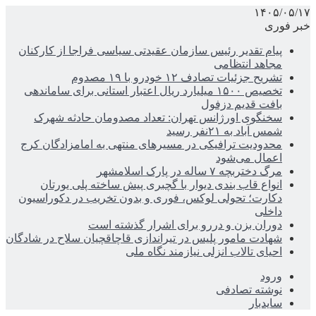
۱۴۰۵/۰۵/۱۷
خبر فوری
پیام تقدیر رئیس سازمان عقیدتی سیاسی فراجا از کارکنان
مجاهد انتظامی
تشریح جزئیات تصادف ۱۲ خودرو با ۱۹ مصدوم
تخصیص ۱۵۰۰ میلیارد ریال اعتبار استانی برای ساماندهی
بافت قدیم دزفول
سخنگوی اورژانس تهران: تعداد مصدومان حادثه شهرک
شمس آباد به ۲۱نفر رسید
محدودیت ترافیکی در مسیرهای منتهی به امامزادگان کرج
اعمال می‌شود
مرگ دختربچه ۷ ساله در پارک اسلامشهر
انواع قاب بندی دیوار با گچبری پیش ساخته پلی یورتان
دکارت؛ تحولی لوکس، فوری و بدون تخریب در دکوراسیون
داخلی
دوران بزن و دررو برای اشرار گذشته است
شهادت مامور پلیس در تیراندازی قاچاقچیان سلاح در شادگان
احیای تالاب انزلی نیازمند نگاه ملی
ورود
نوشته تصادفی
سایدبار