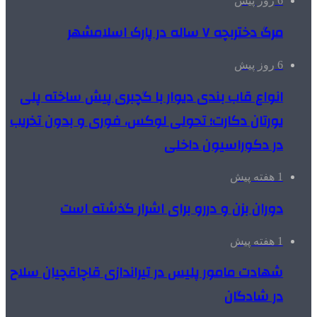
6 روز پیش
مرگ دختربچه ۷ ساله در پارک اسلامشهر
6 روز پیش
انواع قاب بندی دیوار با گچبری پیش ساخته پلی
یورتان دکارت؛ تحولی لوکس، فوری و بدون تخریب
در دکوراسیون داخلی
1 هفته پیش
دوران بزن و دررو برای اشرار گذشته است
1 هفته پیش
شهادت مامور پلیس در تیراندازی قاچاقچیان سلاح
در شادگان