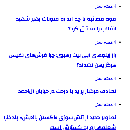
4 هفته پیش
قوه قضائیه تا چه اندازه منویات رهبر شهید
انقلاب را محقق کرد؟
4 هفته پیش
راز زیلوهای آبی بیت رهبری؛ چرا فرش‌های نفیس
هرگز پهن نشدند؟
4 هفته پیش
تصادف مرگبار پراید با درخت در خیابان آل‌احمد
4 هفته پیش
تصاویر جدید از آتش‌سوزی «اکسین پالایش» پلدختر؛
شعله‌ها رو به گسترش است