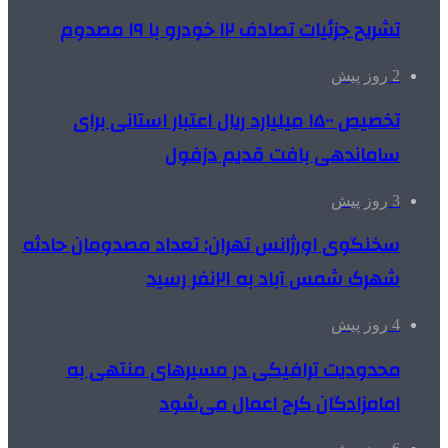
تشریح جزئیات تصادف ۱۲ خودرو با ۱۹ مصدوم
2 روز پیش
تخصیص ۱۵۰۰ میلیارد ریال اعتبار استانی برای
ساماندهی بافت قدیم دزفول
3 روز پیش
سخنگوی اورژانس تهران: تعداد مصدومان حادثه
شهرک شمس آباد به ۲۱نفر رسید
4 روز پیش
محدودیت ترافیکی در مسیرهای منتهی به
امامزادگان کرج اعمال می‌شود