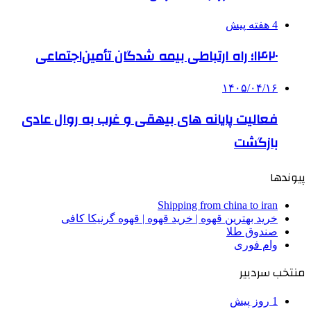
4 هفته پیش
۱۴۲۰؛ راه ارتباطی بیمه شدگان تأمین‌اجتماعی
۱۴۰۵/۰۴/۱۶
فعالیت پایانه های بیهقی و غرب به روال عادی
بازگشت
پیوندها
Shipping from china to iran
خرید بهترین قهوه | خرید قهوه | قهوه گرنیکا کافی
صندوق طلا
وام فوری
منتخب سردبیر
1 روز پیش