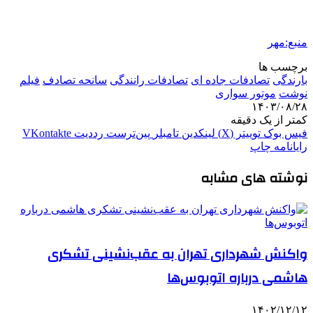
منبع:مهر
برچسب ها
بارندگی
تصادفات جاده ای
تصادفات رانندگی
سانحه تصادف
فیلم‌
نوشت
موتور سواری
۱۴۰۳/۰۸/۲۸
کمتر از یک دقیقه
فیس بوک
توییتر (X)
لینکدین
‫تامبلر
‫پین‌ترست
‫رددیت
‫VKontakte
رایانامه
چاپ
نوشته های مشابه
واکنش شهرداری تهران به عقب‌نشینی تشکری
هاشمی درباره اتوبوس‌ها
۱۴۰۲/۱۲/۱۲