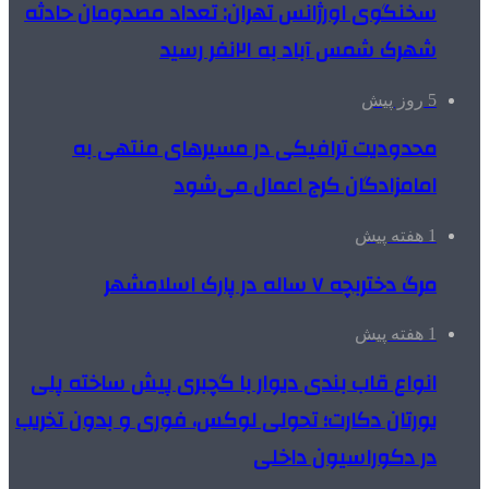
سخنگوی اورژانس تهران: تعداد مصدومان حادثه
شهرک شمس آباد به ۲۱نفر رسید
5 روز پیش
محدودیت ترافیکی در مسیرهای منتهی به
امامزادگان کرج اعمال می‌شود
1 هفته پیش
مرگ دختربچه ۷ ساله در پارک اسلامشهر
1 هفته پیش
انواع قاب بندی دیوار با گچبری پیش ساخته پلی
یورتان دکارت؛ تحولی لوکس، فوری و بدون تخریب
در دکوراسیون داخلی