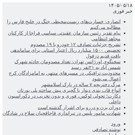
۱۴۰۵/۰۵/۱۸
خبر فوری
انصاری: خسارت‌های زیست‌محیطی جنگ در خلیج فارس را
مطالبه‌ می‌کنیم
پیام تقدیر رئیس سازمان عقیدتی سیاسی فراجا از کارکنان
مجاهد انتظامی
تشریح جزئیات تصادف ۱۲ خودرو با ۱۹ مصدوم
تخصیص ۱۵۰۰ میلیارد ریال اعتبار استانی برای ساماندهی
بافت قدیم دزفول
سخنگوی اورژانس تهران: تعداد مصدومان حادثه شهرک
شمس آباد به ۲۱نفر رسید
محدودیت ترافیکی در مسیرهای منتهی به امامزادگان کرج
اعمال می‌شود
مرگ دختربچه ۷ ساله در پارک اسلامشهر
انواع قاب بندی دیوار با گچبری پیش ساخته پلی یورتان
دکارت؛ تحولی لوکس، فوری و بدون تخریب در دکوراسیون
داخلی
دوران بزن و دررو برای اشرار گذشته است
شهادت مامور پلیس در تیراندازی قاچاقچیان سلاح در شادگان
ورود
نوشته تصادفی