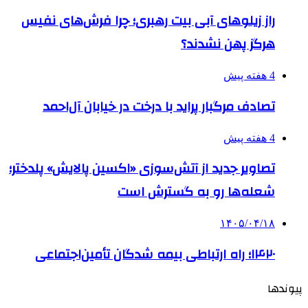
راز زیلوهای آبی بیت رهبری؛ چرا فرش‌های نفیس
هرگز پهن نشدند؟
4 هفته پیش
تصادف مرگبار پراید با درخت در خیابان آل‌احمد
4 هفته پیش
تصاویر جدید از آتش‌سوزی «اکسین پالایش» پلدختر؛
شعله‌ها رو به گسترش است
۱۴۰۵/۰۴/۱۸
۱۴۲۰؛ راه ارتباطی بیمه شدگان تأمین‌اجتماعی
پیوندها