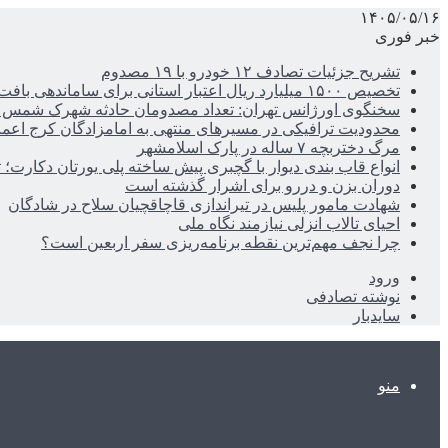
۱۴۰۵/۰۵/۱۶
خبر فوری
تشریح جزئیات تصادف ۱۲ خودرو با ۱۹ مصدوم
تخصیص ۱۵۰۰ میلیارد ریال اعتبار استانی برای ساماندهی بافت قدیم دزفول
سخنگوی اورژانس تهران: تعداد مصدومان حادثه شهرک شمس آباد به ۲۱نف
محدودیت ترافیکی در مسیرهای منتهی به امامزادگان کرج اعم
مرگ دختربچه ۷ ساله در پارک اسلامشهر
انواع قاب بندی دیوار با گچبری پیش ساخته پلی یورتان دکارت
دوران بزن و دررو برای اشرار گذشته است
شهادت مامور پلیس در تیراندازی قاچاقچیان سلاح در شادگان
احیای تالاب انزلی نیازمند نگاه ملی
چرا نجف مهم‌ترین نقطه برنامه‌ریزی سفر اربعین است؟
ورود
نوشته تصادفی
سایدبار
منو