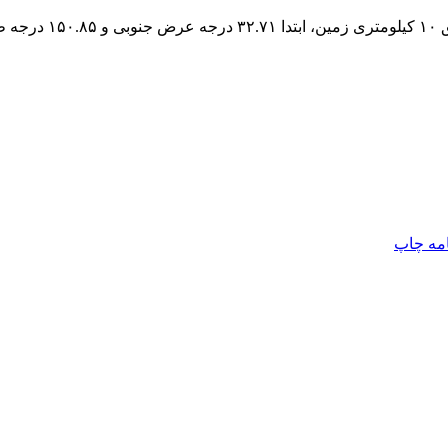
ن شد.
امه
چاپ