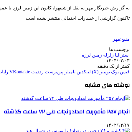
به گزارش خبرنگار مهر به نقل از
شینهوا
، کانون این زمین لرزه با عمق ۱۰ کیلومتری زمین، ابتدا ۳۲.۷۱ درجه عرض جنوبی و ۱۵۰.۸۵ درجه طول شرقی تعیی
تاکنون گزارشی از خسارات احتمالی منتشر نشده است.
منبع:مهر
برچسب ها
استرالیا
زلزله
زمین لرزه
۱۴۰۴/۰۲/۰۳
کمتر از یک دقیقه
فیس بوک
توییتر (X)
لینکدین
‫تامبلر
‫پین‌ترست
‫رددیت
‫VKontakte
رایان
نوشته های مشابه
انجام ۲۵۷ مأموریت امدادونجات طی ۷۲ ساعت گذشته
۱۴۰۲/۱۲/۱۷