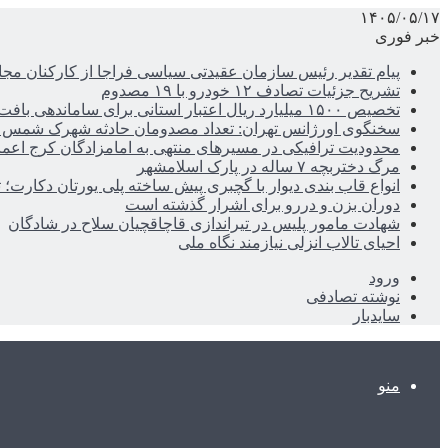
۱۴۰۵/۰۵/۱۷
خبر فوری
پیام تقدیر رئیس سازمان عقیدتی سیاسی فراجا از کارکنان مجا
تشریح جزئیات تصادف ۱۲ خودرو با ۱۹ مصدوم
تخصیص ۱۵۰۰ میلیارد ریال اعتبار استانی برای ساماندهی بافت قدیم دزفول
سخنگوی اورژانس تهران: تعداد مصدومان حادثه شهرک شمس آباد به ۲۱نف
محدودیت ترافیکی در مسیرهای منتهی به امامزادگان کرج اعم
مرگ دختربچه ۷ ساله در پارک اسلامشهر
انواع قاب بندی دیوار با گچبری پیش ساخته پلی یورتان دکارت
دوران بزن و دررو برای اشرار گذشته است
شهادت مامور پلیس در تیراندازی قاچاقچیان سلاح در شادگان
احیای تالاب انزلی نیازمند نگاه ملی
ورود
نوشته تصادفی
سایدبار
منو