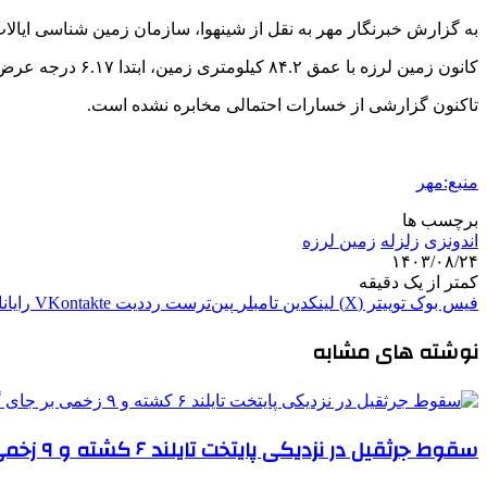
به گزارش خبرنگار مهر به نقل از
شینهوا
، سازمان زمین شناسی ایالات متحده روز جمع
کانون زمین لرزه با عمق ۸۴.۲ کیلومتری زمین، ابتدا ۶.۱۷ درجه عرض جنوبی و ۱۰۴.۲۳ درجه طول شرقی تعیین شد.
تاکنون گزارشی از خسارات احتمالی مخابره نشده است.
منبع:مهر
برچسب ها
اندونزی
زلزله
زمین لرزه
۱۴۰۳/۰۸/۲۴
کمتر از یک دقیقه
فیس بوک
توییتر (X)
لینکدین
‫تامبلر
‫پین‌ترست
‫رددیت
‫VKontakte
رایان
نوشته های مشابه
سقوط جرثقیل در نزدیکی پایتخت تایلند ۶ کشته و ۹ زخمی بر جای گذاشت