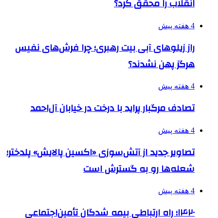
انقلاب را محقق کرد؟
4 هفته پیش
راز زیلوهای آبی بیت رهبری؛ چرا فرش‌های نفیس
هرگز پهن نشدند؟
4 هفته پیش
تصادف مرگبار پراید با درخت در خیابان آل‌احمد
4 هفته پیش
تصاویر جدید از آتش‌سوزی «اکسین پالایش» پلدختر؛
شعله‌ها رو به گسترش است
4 هفته پیش
۱۴۲۰؛ راه ارتباطی بیمه شدگان تأمین‌اجتماعی