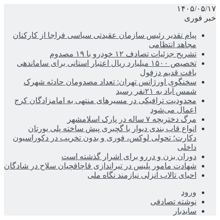
۱۴۰۵/۰۵/۱۷
خبر فوری
پیام تقدیر رئیس سازمان عقیدتی سیاسی فراجا از کارکنان
مجاهد انتظامی
تشریح جزئیات تصادف ۱۲ خودرو با ۱۹ مصدوم
تخصیص ۱۵۰۰ میلیارد ریال اعتبار استانی برای ساماندهی
بافت قدیم دزفول
سخنگوی اورژانس تهران: تعداد مصدومان حادثه شهرک
شمس آباد به ۲۱نفر رسید
محدودیت ترافیکی در مسیرهای منتهی به امامزادگان کرج
اعمال می‌شود
مرگ دختربچه ۷ ساله در پارک اسلامشهر
انواع قاب بندی دیوار با گچبری پیش ساخته پلی یورتان
دکارت؛ تحولی لوکس، فوری و بدون تخریب در دکوراسیون
داخلی
دوران بزن و دررو برای اشرار گذشته است
شهادت مامور پلیس در تیراندازی قاچاقچیان سلاح در شادگان
احیای تالاب انزلی نیازمند نگاه ملی
ورود
نوشته تصادفی
سایدبار