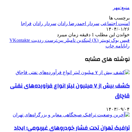
منبع:مهر
برچسب ها
امنیت اجتماعی
سردار احمدرضا رادان
سردار رادان
فراجا
۱۴۰۴/۰۱/۲۶
خواندن این مطلب 1 دقیقه زمان میبرد
فیس بوک
توییتر (X)
لینکدین
‫تامبلر
‫پین‌ترست
‫رددیت
‫VKontakte
رایانامه
چاپ
نوشته های مشابه
کشف بیش از ۷ میلیون لیتر انواع فرآورده‌های نفتی
قاچاق
۱۴۰۳/۰۹/۰۴
ترافیک تهران تحت فشار خودروهای غیربومی؛ ایجاد