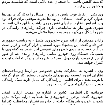
گذشته کاهش یافته، اما همچنان عدد بالایی است که شایسته مردم
و کشور ایران نیست.
وی یکی از نقاط قوت پلیس در نوروز امسال را به‌کارگیری
پهپادها
عنوان کرد و گفت: استفاده از
پهپادها
تجربه موفقی برای
فراجا
بود
و در افزایش نظارت جاده‌ای نقش مهمی داشت. با این حال، انضباط
شهری هنوز نیاز به ساماندهی دارد؛ چراکه رفتارهای رانندگی در
شهرها شکل می‌گیرد و بعد به جاده‌ها منتقل می‌شود.
رادان همچنین از ارائه طرح «خودروی متصل» به ریاست جمهوری
خبر داد و گفت: این پیشنهاد مورد استقبال قرار گرفته و قرار است
در گام نخست، بر روی خودروهای عمومی اجرا شود. به گفته وی، با
نصب یک دستگاه روی خودرو، تمامی رفتارهای راننده اعم از عبور
از چراغ قرمز، پارک دوبل، سرعت غیرمجاز و دیگر تخلفات ثبت و
کنترل خواهد شد.
وی با اشاره به مشارکت بخش خصوصی در
ارتقا
زیرساخت‌های
نظارتی افزود: توسعه دوربین‌های جاده‌ای در دستور کار قرار گرفته
تا هزینه تخلف برای اقلیتی از رانندگان که تمایل دارند سبک رانندگی
خود را به دیگران تحمیل کنند، بالا برود.
فرمانده کل انتظامی کشور با اشاره به اهمیت ارتقای ایمنی
خودروها گفت: برخی از خودروهای ما عملاً به «ارابه مرگ» تبدیل
شده‌اند. خودرو باید هنگام حادثه از جان سرنشینان محافظت کند اما