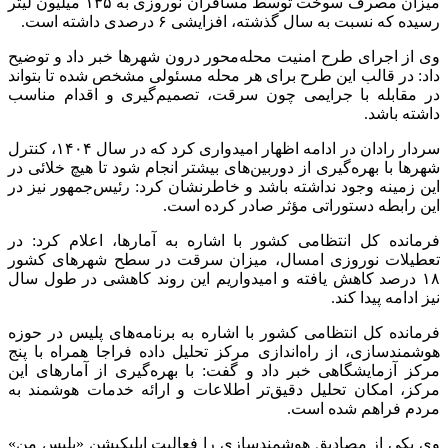
میزان مصرف سوخت توسط مسافران نوروزی به ۱۳۵ میلیون لیتر
رسیده که نسبت به سال گذشته، افزایشی ۶ درصدی داشته است.
وی از اجرای طرح امنیت محله‌محور درون شهرها خبر داد و توضیح
داد: در قالب این طرح برای هر محله مسئولی مشخص شده تا بتواند
در مقابله با جرایمی چون سرقت، تصمیم‌گیری و اقدام مناسب
داشته باشد.
سردار رادان در ادامه اظهار امیدواری کرد که در سال ۱۴۰۴، کنترل
شهرها با بهره‌گیری از دوربین‌های بیشتر انجام شود تا هیچ خلائی در
این زمینه وجود نداشته باشد و خاطرنشان کرد: رئیس‌جمهور نیز در
این رابطه دستوراتی مؤثر صادر کرده است.
فرمانده کل انتظامی کشور با اشاره به آمارها، اعلام کرد: در
تعطیلات نوروزی امسال، میزان سرقت در سطح شهرهای کشور
۱۸ درصد کاهش یافته و امیدواریم این روند کاهشی در طول سال
نیز ادامه پیدا کند.
فرمانده کل انتظامی کشور با اشاره به برنامه‌های پلیس در حوزه
هوشمندسازی، از راه‌اندازی مرکز تحلیل داده
فراجا
همراه با پنج
مرکز آزمایشگاهی خبر داد و گفت: با بهره‌گیری از آمارهای این
مرکز، امکان تحلیل دقیق‌تر اطلاعات و ارائه خدمات هوشمند به
مردم فراهم شده است.
وی یکی از مصادیق هوشمندسازی را فعالیت اپلیکیشن «پلیس من»