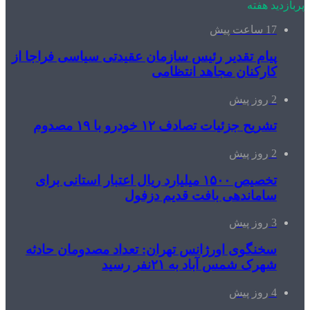
پربازدید هفته
17 ساعت پیش
پیام تقدیر رئیس سازمان عقیدتی سیاسی فراجا از
کارکنان مجاهد انتظامی
2 روز پیش
تشریح جزئیات تصادف ۱۲ خودرو با ۱۹ مصدوم
2 روز پیش
تخصیص ۱۵۰۰ میلیارد ریال اعتبار استانی برای
ساماندهی بافت قدیم دزفول
3 روز پیش
سخنگوی اورژانس تهران: تعداد مصدومان حادثه
شهرک شمس آباد به ۲۱نفر رسید
4 روز پیش