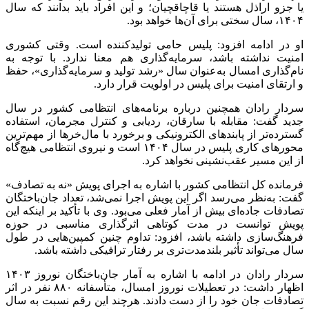
یا
جزو
اراذل هستند یا قاچاقچیان؛ و این افراد باید بدانند که سال
۱۴۰۴، سال سختی برای آن‌ها خواهد بود.
او در ادامه افزود: پلیس حامی تولیدکننده است. وقتی کشوری
امنیت نداشته باشد، سرمایه‌گذاری هم معنا ندارد. با توجه به
نام‌گذاری امسال به‌عنوان سال «رشد تولید و سرمایه‌گذاری»، حفظ
و ارتقای امنیت برای پلیس در اولویت قرار دارد.
سردار رادان همچنین درباره برنامه‌های انتظامی کشور در سال
جدید گفت: مقابله با سارقان، ردیابی و کنترل مجرمان، استفاده
گسترده‌تر از پابندهای الکترونیکی و برخورد با مال‌خرها از مهم‌ترین
محورهای کاری پلیس در سال ۱۴۰۴ است و نیروی انتظامی هیچ‌گاه
از این مسیر عقب‌نشینی نخواهد کرد.
فرمانده کل انتظامی کشور با اشاره به اجرای پویش «نه به تصادف»
گفت: به‌نظر می‌رسد اگر این پویش اجرا نمی‌شد، تعداد جان‌باختگان
تصادفات جاده‌ای بیش از آمار فعلی می‌بود. وی با تأکید بر اینکه این
پویش توانست در مدت کوتاهی اثرگذاری مناسبی در حوزه
فرهنگ‌سازی داشته باشد، افزود: تداوم چنین کمپین‌هایی در طول
سال می‌تواند تأثیر بلندمدت‌تری بر رفتار ترافیکی داشته باشد.
سردار رادان در ادامه با اشاره به آمار جان‌باختگان نوروز ۱۴۰۳
اظهار داشت: در تعطیلات نوروز امسال، متأسفانه ۸۸۰ نفر در اثر
تصادفات جان خود را از دست دادند. هرچند این رقم نسبت به سال