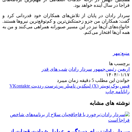
فراجا
در سال آینده خواهد بود.
سردار رادان در پایان از تلاش‌های همکاران خود قدردانی کرد و
گفت: همکاران من
جزو
زحمتکش‌ترین و کم‌توقع‌ترین نیروها هستند.
خانواده‌های آن‌ها نیز در این مسیر صبورانه همراهی می‌کنند و من به
همه آن‌ها افتخار می‌کنم.
منبع:مهر
برچسب ها
اربعین
رئیس‌جمهور
سردار رادان
شب های قدر
۱۴۰۴/۰۱/۱۷
خواندن این مطلب 5 دقیقه زمان میبرد
فیس بوک
توییتر (X)
لینکدین
‫تامبلر
‫پین‌ترست
‫رددیت
‫VKontakte
رایانامه
چاپ
نوشته های مشابه
سردار رادان: برای دستگیری عوامل شهادت قضات از