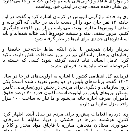
در مواردی شاهد واژگونی‌هایی هستیم چندین کشته بر جا می‌گذارد؛
این نشان‌دهنده ضعف جدی در ایمنی خودروهاست.
وی به حادثه واژگونی اتوبوس در کرمان اشاره کرد و گفت: در این
حادثه ۱۴ نفر جان خود را از دست دادند، در حالی که اگر بدنه و
سقف اتوبوس‌ها مقاوم بودند، می‌توانستیم از این فاجعه جلوگیری
کنیم. امروز سقف، بدنه و شیشه خودروها آلت
قتاله
شده‌اند و باید
استانداردهای جدیدی برای آن‌ها در نظر گرفته شود.
سردار رادان همچنین با بیان اینکه نقاط حادثه‌خیز جاده‌ها و
رفتارهای پرخطر رانندگان نیز در بروز تصادفات نقش دارند، تأکید
کرد: عامل انسانی نباید نادیده گرفته شود؛ کسی که خسته یا
کم‌حوصله است، نباید پشت فرمان بنشیند.
فرمانده کل انتظامی کشور با اشاره به اولویت‌های
فراجا
در سال
۱۴۰۴ گفت: برنامه‌های پلیس در دو بخش تعریف شده است؛ یکی
درون‌سازمانی و دیگری برای مردم. در بخش درون‌سازمانی، تأمین
مسکن نیروهای پلیس در اولویت است. اکنون حدود ۷۰ درصد حقوق
مأموران صرف اجاره خانه می‌شود و ما نیاز به ساخت ۱۰۰ هزار
واحد منزل سازمانی داریم.
وی درباره اقدامات پیش‌رو برای مردم در سال آینده اظهار کرد:
کنترل هوشمند مرزها در خشکی و دریا، مقابله با سارقان،
جمع‌آوری معتادان متجاهر، مبارزه با قاچاق مواد مخدر و کالا و
همچنین جهش در ارائه خدمات انتظامی از مهم‌ترین برنامه‌های