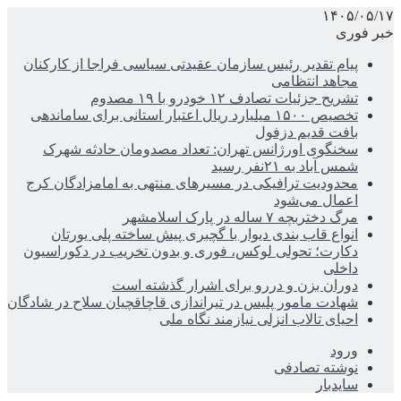
۱۴۰۵/۰۵/۱۷
خبر فوری
پیام تقدیر رئیس سازمان عقیدتی سیاسی فراجا از کارکنان
مجاهد انتظامی
تشریح جزئیات تصادف ۱۲ خودرو با ۱۹ مصدوم
تخصیص ۱۵۰۰ میلیارد ریال اعتبار استانی برای ساماندهی
بافت قدیم دزفول
سخنگوی اورژانس تهران: تعداد مصدومان حادثه شهرک
شمس آباد به ۲۱نفر رسید
محدودیت ترافیکی در مسیرهای منتهی به امامزادگان کرج
اعمال می‌شود
مرگ دختربچه ۷ ساله در پارک اسلامشهر
انواع قاب بندی دیوار با گچبری پیش ساخته پلی یورتان
دکارت؛ تحولی لوکس، فوری و بدون تخریب در دکوراسیون
داخلی
دوران بزن و دررو برای اشرار گذشته است
شهادت مامور پلیس در تیراندازی قاچاقچیان سلاح در شادگان
احیای تالاب انزلی نیازمند نگاه ملی
ورود
نوشته تصادفی
سایدبار