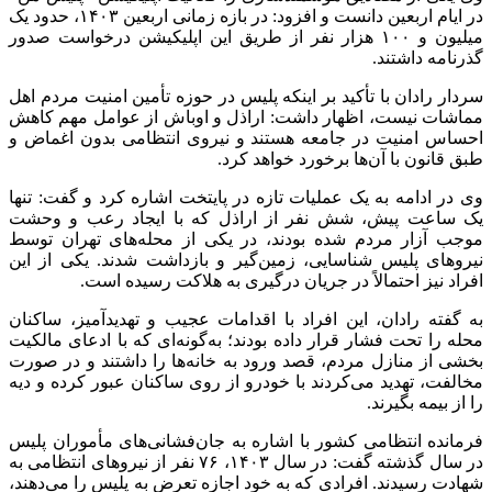
در ایام اربعین دانست و افزود: در بازه زمانی اربعین ۱۴۰۳، حدود یک
میلیون و ۱۰۰ هزار نفر از طریق این اپلیکیشن درخواست صدور
گذرنامه داشتند.
سردار رادان با تأکید بر اینکه پلیس در حوزه تأمین امنیت مردم اهل
مماشات نیست، اظهار داشت: اراذل و اوباش از عوامل مهم کاهش
احساس امنیت در جامعه هستند و نیروی انتظامی بدون اغماض و
طبق قانون با آن‌ها برخورد خواهد کرد.
وی در ادامه به یک عملیات تازه در پایتخت اشاره کرد و گفت: تنها
یک ساعت پیش، شش نفر از اراذل که با ایجاد رعب و وحشت
موجب آزار مردم شده بودند، در یکی از محله‌های تهران توسط
نیروهای پلیس شناسایی، زمین‌گیر و بازداشت شدند. یکی از این
افراد نیز احتمالاً در جریان درگیری به هلاکت رسیده است.
به گفته رادان، این افراد با اقدامات عجیب و تهدیدآمیز، ساکنان
محله را تحت فشار قرار داده بودند؛ به‌گونه‌ای که با ادعای مالکیت
بخشی از منازل مردم، قصد ورود به خانه‌ها را داشتند و در صورت
مخالفت، تهدید می‌کردند با خودرو از روی ساکنان عبور کرده و دیه
را از بیمه بگیرند.
فرمانده انتظامی کشور با اشاره به جان‌فشانی‌های مأموران پلیس
در سال گذشته گفت: در سال ۱۴۰۳، ۷۶ نفر از نیروهای انتظامی به
شهادت رسیدند. افرادی که به خود اجازه تعرض به پلیس را می‌دهند،