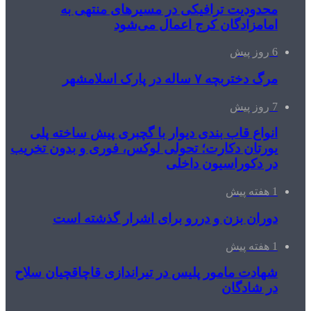
محدودیت ترافیکی در مسیرهای منتهی به
امامزادگان کرج اعمال می‌شود
6 روز پیش
مرگ دختربچه ۷ ساله در پارک اسلامشهر
7 روز پیش
انواع قاب بندی دیوار با گچبری پیش ساخته پلی
یورتان دکارت؛ تحولی لوکس، فوری و بدون تخریب
در دکوراسیون داخلی
1 هفته پیش
دوران بزن و دررو برای اشرار گذشته است
1 هفته پیش
شهادت مامور پلیس در تیراندازی قاچاقچیان سلاح
در شادگان