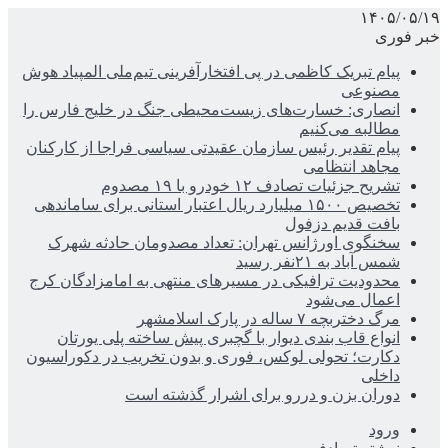
۱۴۰۵/۰۵/۱۹
خبر فوری
پیام تبریک کاظمی در پی افتخارآفرینی تیم‌ملی المپیاد هوش
مصنوعی
انصاری: خسارت‌های زیست‌محیطی جنگ در خلیج فارس را
مطالبه‌ می‌کنیم
پیام تقدیر رئیس سازمان عقیدتی سیاسی فراجا از کارکنان
مجاهد انتظامی
تشریح جزئیات تصادف ۱۲ خودرو با ۱۹ مصدوم
تخصیص ۱۵۰۰ میلیارد ریال اعتبار استانی برای ساماندهی
بافت قدیم دزفول
سخنگوی اورژانس تهران: تعداد مصدومان حادثه شهرک
شمس آباد به ۲۱نفر رسید
محدودیت ترافیکی در مسیرهای منتهی به امامزادگان کرج
اعمال می‌شود
مرگ دختربچه ۷ ساله در پارک اسلامشهر
انواع قاب بندی دیوار با گچبری پیش ساخته پلی یورتان
دکارت؛ تحولی لوکس، فوری و بدون تخریب در دکوراسیون
داخلی
دوران بزن و دررو برای اشرار گذشته است
ورود