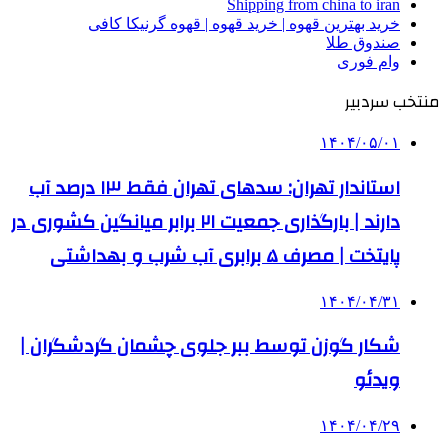
Shipping from china to iran
خرید بهترین قهوه | خرید قهوه | قهوه گرنیکا کافی
صندوق طلا
وام فوری
منتخب سردبیر
۱۴۰۴/۰۵/۰۱
استاندار تهران: سدهای تهران فقط ۱۳ درصد آب
دارند | بارگذاری جمعیت ۲۱ برابر میانگین کشوری در
پایتخت | مصرف ۵ برابری آب شرب و بهداشتی
۱۴۰۴/۰۴/۳۱
شکار گوزن توسط ببر جلوی چشمان گردشگران |
ویدئو
۱۴۰۴/۰۴/۲۹