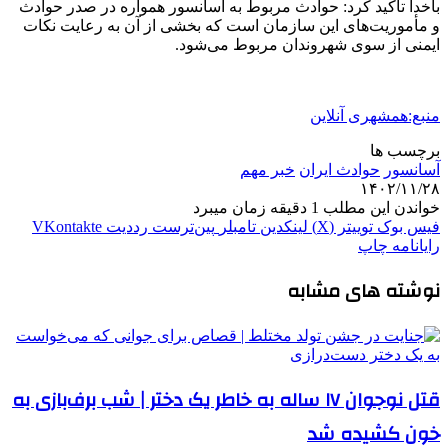
باخدا تاکید کرد: حوادث مربوط به آسانسور همواره در صدر حوادث
و مأموریت‌های این سازمان است که بخشی از آن به رعایت نکات
ایمنی از سوی شهروندان مربوط می‌شود.
منبع:همشهری آنلاین
برچسب ها
آسانسور
حوادث ایران
خبر مهم
۱۴۰۲/۱۱/۲۸
خواندن این مطلب 1 دقیقه زمان میبرد
فیس بوک
توییتر (X)
لینکدین
‫تامبلر
‫پین‌ترست
‫رددیت
‫VKontakte
رایانامه
چاپ
نوشته های مشابه
قتل نوجوان ۱۷ ساله به خاطر یک دختر | شب برف‌بازی به
خون کشیده شد