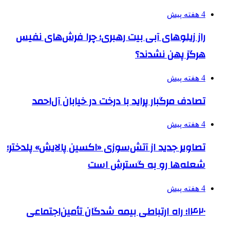
4 هفته پیش
راز زیلوهای آبی بیت رهبری؛ چرا فرش‌های نفیس
هرگز پهن نشدند؟
4 هفته پیش
تصادف مرگبار پراید با درخت در خیابان آل‌احمد
4 هفته پیش
تصاویر جدید از آتش‌سوزی «اکسین پالایش» پلدختر؛
شعله‌ها رو به گسترش است
4 هفته پیش
۱۴۲۰؛ راه ارتباطی بیمه شدگان تأمین‌اجتماعی