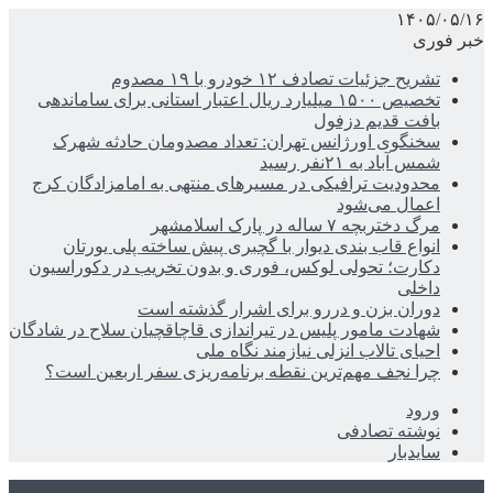
۱۴۰۵/۰۵/۱۶
خبر فوری
تشریح جزئیات تصادف ۱۲ خودرو با ۱۹ مصدوم
تخصیص ۱۵۰۰ میلیارد ریال اعتبار استانی برای ساماندهی
بافت قدیم دزفول
سخنگوی اورژانس تهران: تعداد مصدومان حادثه شهرک
شمس آباد به ۲۱نفر رسید
محدودیت ترافیکی در مسیرهای منتهی به امامزادگان کرج
اعمال می‌شود
مرگ دختربچه ۷ ساله در پارک اسلامشهر
انواع قاب بندی دیوار با گچبری پیش ساخته پلی یورتان
دکارت؛ تحولی لوکس، فوری و بدون تخریب در دکوراسیون
داخلی
دوران بزن و دررو برای اشرار گذشته است
شهادت مامور پلیس در تیراندازی قاچاقچیان سلاح در شادگان
احیای تالاب انزلی نیازمند نگاه ملی
چرا نجف مهم‌ترین نقطه برنامه‌ریزی سفر اربعین است؟
ورود
نوشته تصادفی
سایدبار