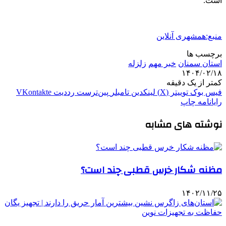
است.
منبع:همشهری آنلاین
برچسب ها
استان سمنان
خبر مهم
زلزله
۱۴۰۴/۰۲/۱۸
کمتر از یک دقیقه
فیس بوک
توییتر (X)
لینکدین
‫تامبلر
‫پین‌ترست
‫رددیت
‫VKontakte
رایانامه
چاپ
نوشته های مشابه
مظنه شکار خرس قطبی چند است؟
۱۴۰۲/۱۱/۲۵